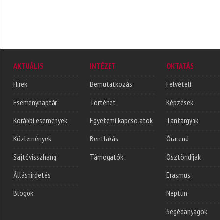
AKTUÁLIS
INTÉZET
OKTATÁS
Hírek
Bemutatkozás
Felvételi
Eseménynaptár
Történet
Képzések
Korábbi események
Egyetemi kapcsolatok
Tantárgyak
Közlemények
Bentlakás
Órarend
Sajtóvisszhang
Támogatók
Ösztöndíjak
Álláshirdetés
Erasmus
Blogok
Neptun
Segédanyagok