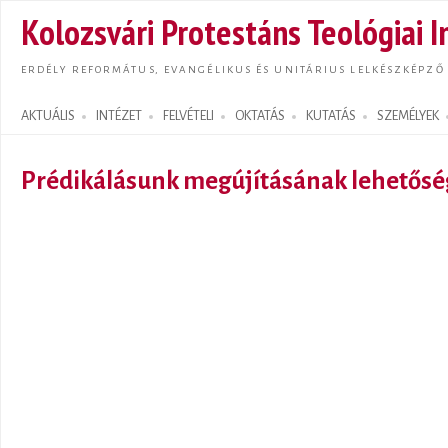
Ugrás
Kolozsvári Protestáns Teológiai I
tarta
ERDÉLY REFORMÁTUS, EVANGÉLIKUS ÉS UNITÁRIUS LELKÉSZKÉPZŐ
AKTUÁLIS
INTÉZET
FELVÉTELI
OKTATÁS
KUTATÁS
SZEMÉLYEK
Search form
Prédikálásunk megújításának lehetősé