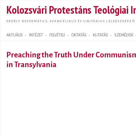
Ugrás
Kolozsvári Protestáns Teológiai I
tarta
ERDÉLY REFORMÁTUS, EVANGÉLIKUS ÉS UNITÁRIUS LELKÉSZKÉPZŐ
AKTUÁLIS
INTÉZET
FELVÉTELI
OKTATÁS
KUTATÁS
SZEMÉLYEK
Search form
Preaching the Truth Under Communis
in Transylvania