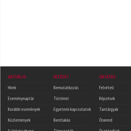
AKTUÁLIS
INTÉZET
OKTATÁS
Hírek
Bemutatkozás
Felvételi
Eseménynaptár
Történet
Képzések
Korábbi események
Egyetemi kapcsolatok
Tantárgyak
Közlemények
Bentlakás
Órarend
Sajtóvisszhang
Támogatók
Ösztöndíjak