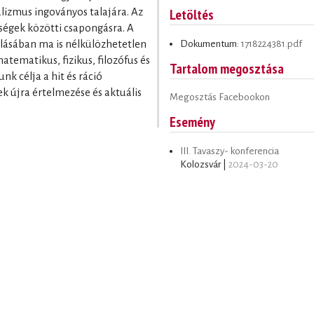
Letöltés
alizmus ingoványos talajára. Az
ségek közötti csapongásra. A
Dokumentum:
1718224381.pdf
álásában ma is nélkülözhetetlen
matematikus, fizikus, filozófus és
Tartalom megosztása
k célja a hit és ráció
k újra értelmezése és aktuális
Megosztás Facebookon
Esemény
III. Tavaszy- konferencia
Kolozsvár |
2024-03-20