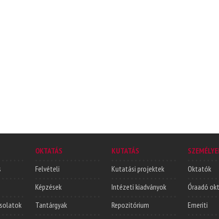
OKTATÁS
KUTATÁS
SZEMÉLYE
s
Felvételi
Kutatási projektek
Oktatók
Képzések
Intézeti kiadványok
Óraadó ok
solatok
Tantárgyak
Repozitórium
Emeriti