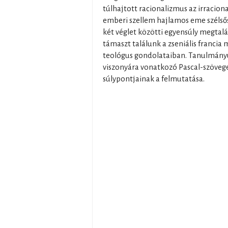
túlhajtott racionalizmus az irracion
emberi szellem hajlamos eme szélső
két véglet közötti egyensúly megtal
támaszt találunk a zseniális francia 
teológus gondolataiban. Tanulmányun
viszonyára vonatkozó Pascal-szövege
súlypontjainak a felmutatása.