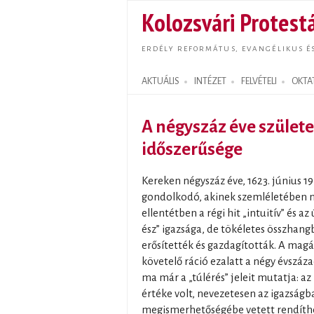
Kolozsvári Protestá
ERDÉLY REFORMÁTUS, EVANGÉLIKUS É
AKTUÁLIS
INTÉZET
FELVÉTELI
OKTA
Search form
A négyszáz éve születe
időszerűsége
Kereken négyszáz éve, 1623. június 19-
gondolkodó, akinek szemléletében 
ellentétben a régi hit „intuitív” és a
ész” igazsága, de tökéletes összhan
erősítették és gazdagították. A mag
követelő ráció ezalatt a négy évszázad
ma már a „túlérés” jeleit mutatja: az
értéke volt, nevezetesen az igazságba
megismerhetőségébe vetett rendíthete