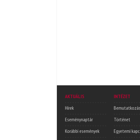
AKTUÁLIS
INTÉZET
Hírek
Bemutatkozá
Eseménynaptár
Történet
Korábbi események
Egyetemi kapc