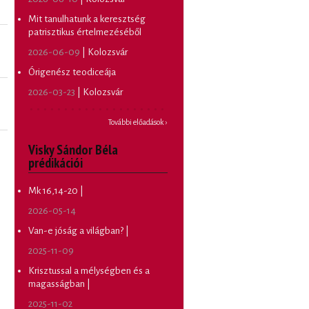
Mit tanulhatunk a keresztség
patrisztikus értelmezéséből
2026-06-09
| Kolozsvár
Órigenész teodiceája
2026-03-23
| Kolozsvár
További előadások ›
Visky Sándor Béla
prédikációi
Mk 16,14-20 |
2026-05-14
Van-e jóság a világban? |
2025-11-09
Krisztussal a mélységben és a
magasságban |
2025-11-02