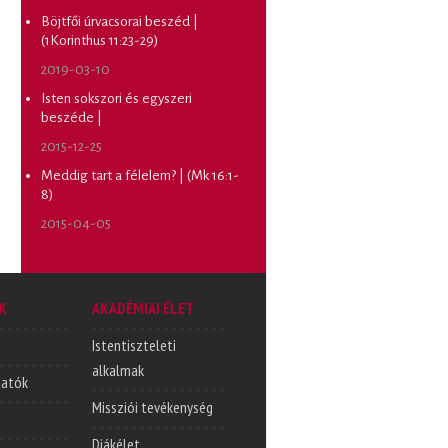
Böjtfői úrvacsorai beszéd |
(1Korinthus 11:23-29)
2019-03-10
Isten sokszori és egyszeri
beszéde |
2015-12-25
Meddig tart a félelem? | (Mk 16:1-
8)
2015-04-05
K
AKADÉMIAI ÉLET
Istentiszteleti
alkalmak
tatók
Missziói tevékenység
Diákélet