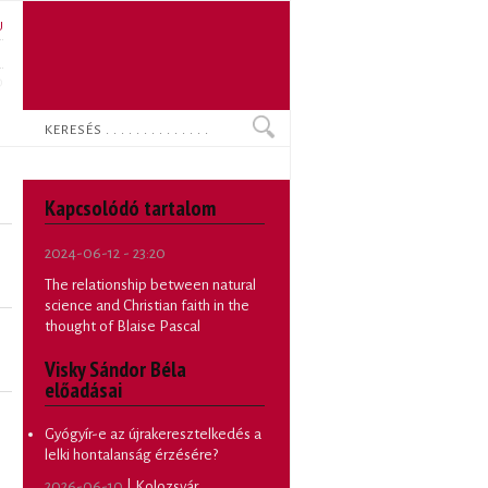
U
N
O
Keresés
Kapcsolódó tartalom
2024-06-12 - 23:20
The relationship between natural
science and Christian faith in the
thought of Blaise Pascal
Visky Sándor Béla
előadásai
Gyógyír-e az újrakeresztelkedés a
lelki hontalanság érzésére?
2026-06-10
| Kolozsvár