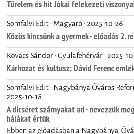
Türelem és hit Jókai felekezeti viszonya
Somfalvi Edit · Magyaró ·
2025-10-26
Közös kincsünk a gyermek - előadás 2. r
Kovács Sándor · Gyulafehérvár ·
2025-10
Kárhozat és kultusz: Dávid Ferenc emlé
Somfalvi Edit · Nagybánya Óváros Refo
2025-10-18
A dicséret szárnyakat ad - nevezzük meg
hálákat értük
Ebben az előadásban a Nagybánya-Óvár