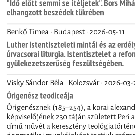
"Idő előtt semmi se ítéljetek". Bors Mihá
elhangzott beszédek tükrében
Benkő Timea · Budapest ·
2026-05-11
Luther istentiszteleti mintái és az erdé
úrvacsorai liturgia. Istentisztelet a refo
gyülekezetszerűség feszültségében.
Visky Sándor Béla · Kolozsvár ·
2026-03-
Órigenész teodiceája
Órigenésznek (185–254), a korai alexand
képviselőjének 230 táján született Peri a
című művét a keresztény teológiatörténe