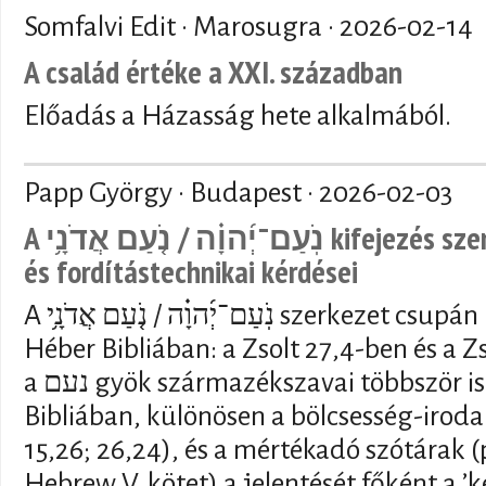
Somfalvi Edit · Marosugra ·
2026-02-14
A család értéke a XXI. században
Előadás a Házasság hete alkalmából.
Papp György · Budapest ·
2026-02-03
A נֹֽעַם־יְ֜הוָ֗ה / נֹ֤עַם אֲדֹנָ֥י kifejezés szemantikai, vallástörténeti
és fordítástechnikai kérdései
A נֹֽעַם־יְ֜הוָ֗ה / נֹ֤עַם אֲדֹנָ֥י szerkezet csupán kétszer fordul elő a
Héber Bibliában: a Zsolt 27,4-ben és a 
a נעם gyök származékszavai többször is előfordulnak a Héber
Bibliában, különösen a bölcsesség-iroda
15,26; 26,24), és a mértékadó szótárak (p
Hebrew V. kötet) a jelentését főként a ’