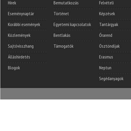
Hírek
Bemutatkozás
Felvételi
Eseménynaptár
Történet
Képzések
Korábbi események
Egyetemi kapcsolatok
Tantárgyak
Közlemények
Bentlakás
Órarend
Sajtóvisszhang
Támogatók
Ösztöndíjak
Álláshirdetés
Erasmus
Blogok
Neptun
Segédanyagok