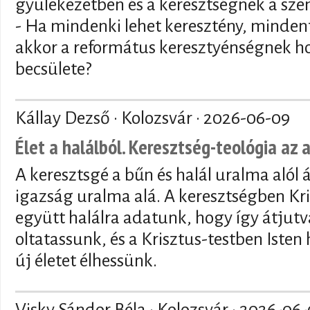
gyülekezetben és a keresztségnek a sze
- Ha mindenki lehet keresztény, mindenf
akkor a református keresztyénségnek ho
becsülete?
Kállay Dezső · Kolozsvár ·
2026-06-09
Élet a halálból. Keresztség-teológia az 
A keresztsgé a bűn és halál uralma alól 
igazság uralma alá. A keresztségben Kri
együtt halálra adatunk, hogy így átjutva
oltatassunk, és a Krisztus-testben Isten
új életet élhessünk.
Visky Sándor Béla · Kolozsvár ·
2026-06-