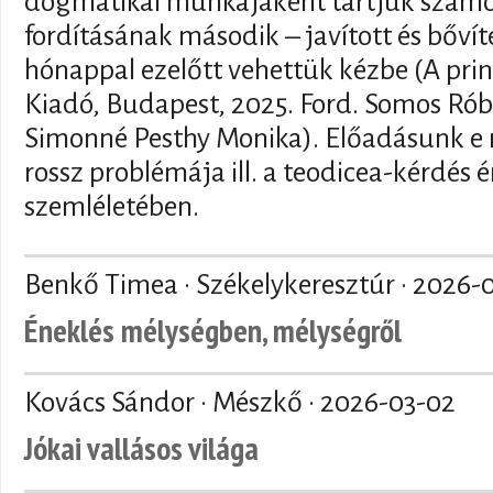
dogmatikai munkájaként tartjuk szám
fordításának második – javított és bővít
hónappal ezelőtt vehettük kézbe (A prin
Kiadó, Budapest, 2025. Ford. Somos Róbe
Simonné Pesthy Monika). Előadásunk e 
rossz problémája ill. a teodicea-kérdés
szemléletében.
Benkő Timea · Székelykeresztúr ·
2026-
Éneklés mélységben, mélységről
Kovács Sándor · Mészkő ·
2026-03-02
Jókai vallásos világa