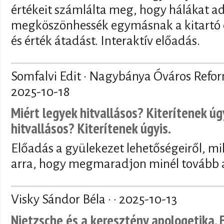
értékeit számlálta meg, hogy hálákat a
megköszönhessék egymásnak a kitartó 
és érték átadást. Interaktív előadás.
Somfalvi Edit · Nagybánya Óváros Refo
2025-10-18
Miért legyek hitvallásos? Kiterítenek úg
hitvallásos? Kiterítenek úgyis.
Előadás a gyülekezet lehetőségeiről, mi
arra, hogy megmaradjon minél tovább a
Visky Sándor Béla · ·
2025-10-13
Nietzsche és a keresztény apologetika. 