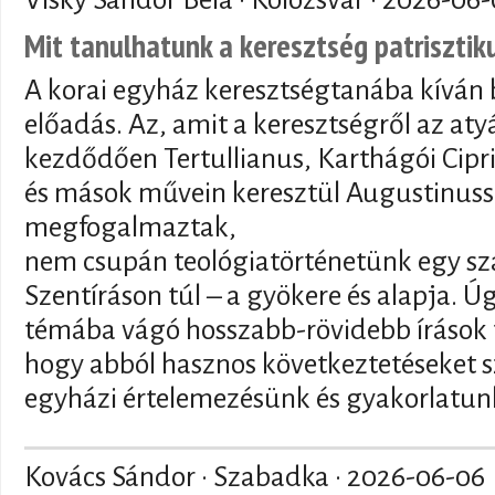
Mit tanulhatunk a keresztség patriszti
A korai egyház keresztségtanába kíván 
előadás. Az, amit a keresztségről az at
kezdődően Tertullianus, Karthágói Cipr
és mások művein keresztül Augustinuss
megfogalmaztak,
nem csupán teológiatörténetünk egy sz
Szentíráson túl – a gyökere és alapja. 
témába vágó hosszabb-rövidebb írások t
hogy abból hasznos következtetéseket s
egyházi értelemezésünk és gyakorlatunk
Kovács Sándor · Szabadka ·
2026-06-06