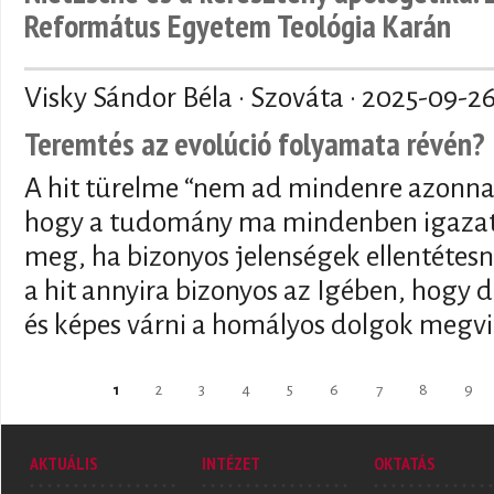
Református Egyetem Teológia Karán
Visky Sándor Béla · Szováta ·
2025-09-2
Teremtés az evolúció folyamata révén?
A hit türelme “nem ad mindenre azonnal
hogy a tudomány ma mindenben igazat 
meg, ha bizonyos jelenségek ellentétesn
a hit annyira bizonyos az Igében, hogy de
és képes várni a homályos dolgok megvi
Oldalak
1
2
3
4
5
6
7
8
9
AKTUÁLIS
INTÉZET
OKTATÁS