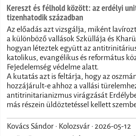
Kereszt és félhold között: az erdélyi un
tizenhatodik században
Az előadás azt vizsgálja, miként lavíroz
a különböző vallások Szküllája és Kharü
hogyan léteztek együtt az antitrinitár
katolikus, evangélikus és református kö
Fejedelemség védelme alatt.
A kutatás azt is feltárja, hogy az oszmán
hozzájárult-e ahhoz a vallási türelemhez
antitrinitarianizmus virágzását Erdély
más részein üldöztetéssel kellett szemb
Kovács Sándor · Kolozsvár ·
2026-05-12