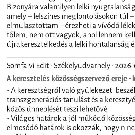
Bizonyára valamilyen lelki nyugtalansá
amely – felszínes megfontolásokon túl – 
elmulasztottam – érezheti a vívódó lélek 
tőlem, nem ott vagyok, ahol lennem kell
újrakeresztelkedés a lelki hontalanság é
Somfalvi Edit · Székelyudvarhely ·
2026-
A keresztelés közösségszervező ereje - 
- A keresztségről való gyülekezeti beszé
transzgenerációs tanulást és a keresztyé
közös ünneplését teszi lehetővé.
- Világos határok a jól működő közösség
elmosódó határok is okozzák, hogy nincs