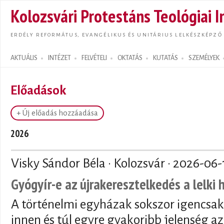
Ugrás
Kolozsvári Protestáns Teológiai I
tarta
ERDÉLY REFORMÁTUS, EVANGÉLIKUS ÉS UNITÁRIUS LELKÉSZKÉPZŐ
AKTUÁLIS
INTÉZET
FELVÉTELI
OKTATÁS
KUTATÁS
SZEMÉLYEK
Search form
Előadások
+ Új előadás hozzáadása
2026
Visky Sándor Béla · Kolozsvár ·
2026-06-
Gyógyír-e az újrakeresztelkedés a lelki
A történelmi egyházak sokszor igencsak
innen és túl egyre gyakoribb jelenség az