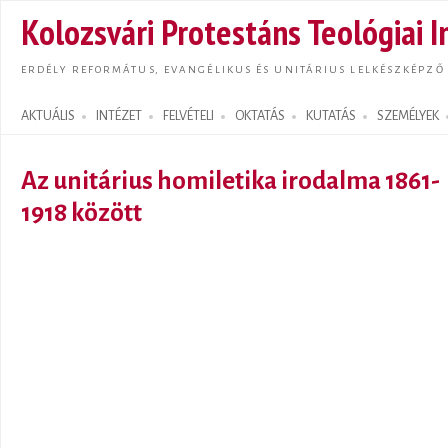
Ugrás
Kolozsvári Protestáns Teológiai I
tarta
ERDÉLY REFORMÁTUS, EVANGÉLIKUS ÉS UNITÁRIUS LELKÉSZKÉPZŐ
AKTUÁLIS
INTÉZET
FELVÉTELI
OKTATÁS
KUTATÁS
SZEMÉLYEK
Search form
Az unitárius homiletika irodalma 1861-
1918 között