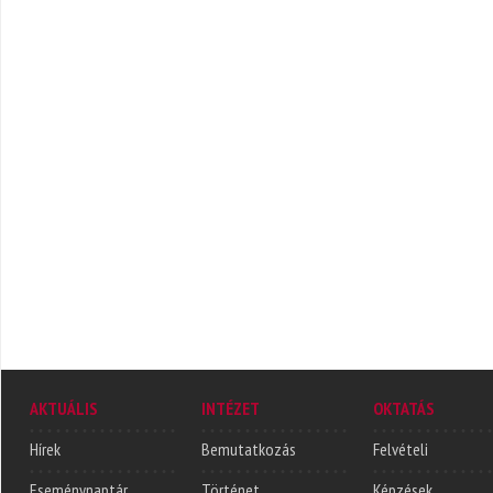
AKTUÁLIS
INTÉZET
OKTATÁS
Hírek
Bemutatkozás
Felvételi
Eseménynaptár
Történet
Képzések