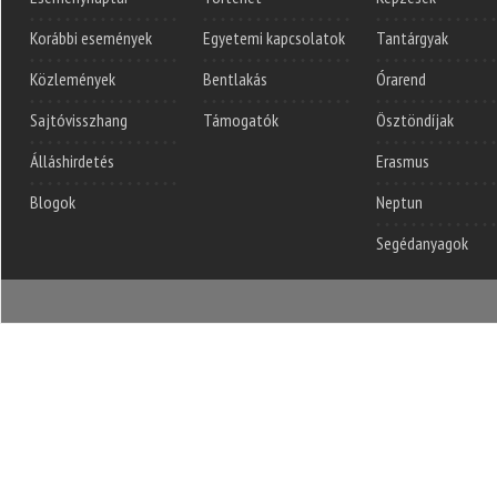
Korábbi események
Egyetemi kapcsolatok
Tantárgyak
Közlemények
Bentlakás
Órarend
Sajtóvisszhang
Támogatók
Ösztöndíjak
Álláshirdetés
Erasmus
Blogok
Neptun
Segédanyagok