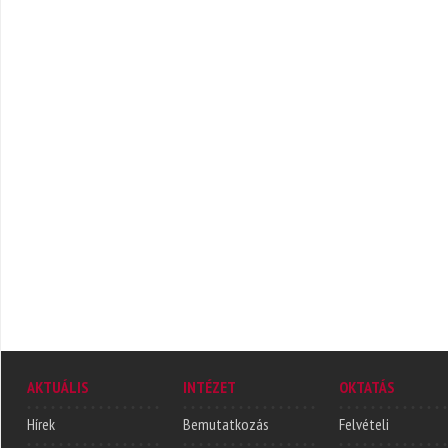
AKTUÁLIS
INTÉZET
OKTATÁS
Hírek
Bemutatkozás
Felvételi