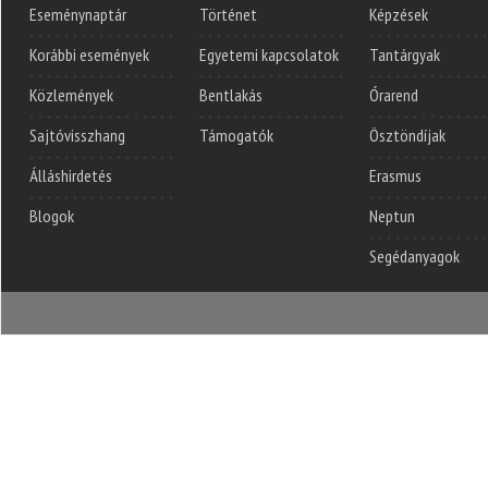
Eseménynaptár
Történet
Képzések
Korábbi események
Egyetemi kapcsolatok
Tantárgyak
Közlemények
Bentlakás
Órarend
Sajtóvisszhang
Támogatók
Ösztöndíjak
Álláshirdetés
Erasmus
Blogok
Neptun
Segédanyagok