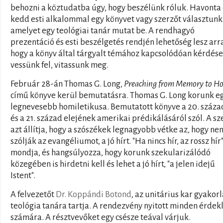
behozni a köztudatba úgy, hogy beszélünk róluk. Havonta
kedd esti alkalommal egy könyvet vagy szerzőt választunk 
amelyet egy teológiai tanár mutat be. A rendhagyó
prezentáció és esti beszélgetés rendjén lehetőség lesz arr
hogy a könyv által tárgyalt témához kapcsolódóan kérdés
vessünk fel, vitassunk meg.
Február 28-án Thomas G. Long,
Preaching from Memory to H
című könyve kerül bemutatásra. Thomas G. Long korunk e
legnevesebb homiletikusa. Bemutatott könyve a 20. száz
és a 21. század elejének amerikai prédikálásáról szól. A sz
azt állítja, hogy a szószékek legnagyobb vétke az, hogy ne
szólják az evangéliumot, a jó hírt. "Ha nincs hír, az rossz hír"
mondja, és hangsúlyozza, hogy korunk szekularizálódó
közegében is hirdetni kell és lehet a jó hírt, "a jelen idejű
Istent".
A felvezetőt
Dr. Koppándi Botond
, az unitárius kar gyakorl
teológia tanára tartja. A rendezvény nyitott minden érdek
számára. A résztvevőket egy csésze teával várjuk.