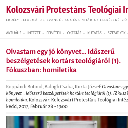
Ugrás
Kolozsvári Protestáns Teológiai I
tarta
ERDÉLY REFORMÁTUS, EVANGÉLIKUS ÉS UNITÁRIUS LELKÉSZKÉPZŐ
AKTUÁLIS
INTÉZET
FELVÉTELI
OKTATÁS
KUTATÁS
SZEMÉLYEK
Search form
Olvastam egy jó könyvet... Időszerű
beszélgetések kortárs teológiáról (1).
Fókuszban: homiletika
Koppándi Botond
,
Balogh Csaba
,
Kurta József
:
Olvastam egy
könyvet... Időszerű beszélgetések kortárs teológiáról (1). Fókusz
homiletika
. Kolozsvár: Kolozsvári Protestáns Teológiai Inté
kedd, 2017, Február 28 - 19:00