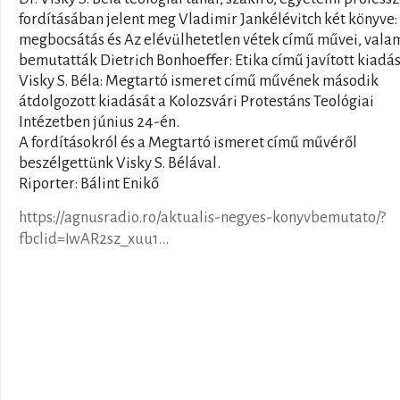
fordításában jelent meg Vladimir Jankélévitch két könyve:
megbocsátás és Az elévülhetetlen vétek című művei, vala
bemutatták Dietrich Bonhoeffer: Etika című javított kiadás
Visky S. Béla: Megtartó ismeret című művének második
átdolgozott kiadását a Kolozsvári Protestáns Teológiai
Intézetben június 24-én.
A fordításokról és a Megtartó ismeret című művéről
beszélgettünk Visky S. Bélával.
Riporter: Bálint Enikő
https://agnusradio.ro/aktualis-negyes-konyvbemutato/?
fbclid=IwAR2sz_xuu1...