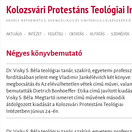
Ugrás
Kolozsvári Protestáns Teológiai I
tarta
ERDÉLY REFORMÁTUS, EVANGÉLIKUS ÉS UNITÁRIUS LELKÉSZKÉPZŐ
AKTUÁLIS
INTÉZET
FELVÉTELI
OKTATÁS
KUTATÁS
SZEMÉLYEK
Search form
Négyes könyvbemutató
Dr. Visky S. Béla teológiai tanár, szakíró, egyetemi profess
fordításában jelent meg Vladimir Jankélévitch két könyve:
megbocsátás és Az elévülhetetlen vétek című művei, vala
bemutatták Dietrich Bonhoeffer: Etika című javított kiadás
Visky S. Béla: Megtartó ismeret című művének második
átdolgozott kiadását a Kolozsvári Protestáns Teológiai
Intézetben június 24-én.
Dr. Visky S. Béla teológiai tanár, szakíró, egyetemi profess