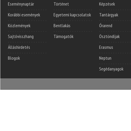
Eseménynaptár
Történet
Képzések
Korábbi események
Egyetemi kapcsolatok
Tantárgyak
Közlemények
Bentlakás
Órarend
Sajtóvisszhang
Támogatók
Ösztöndíjak
Álláshirdetés
Erasmus
Blogok
Neptun
Segédanyagok