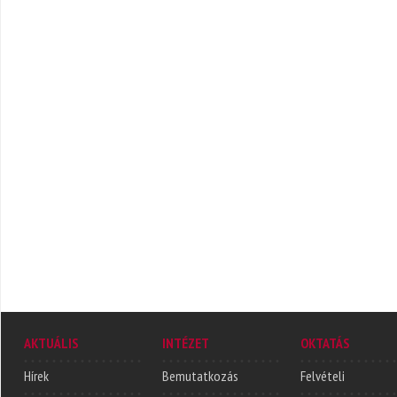
AKTUÁLIS
INTÉZET
OKTATÁS
Hírek
Bemutatkozás
Felvételi