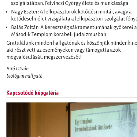
szolgálatában. Felvinczi György élete és munkássága
Nagy Eszter: A lelkipásztorok kötődési mintái, avagy a
kötődéselmélet vizsgálata a lelkipásztori szolgálat fén
Balás Zoltán: A keresztség sákramentumának gyökerei a
Második Templom korabeli judaizmusban
Gratulálunk minden hallgatónak és köszönjük mindenkine
aki részt vett az eseményeken vagy támogatta azok
megvalósulását, megszervezését!
Biró István
teológiai hallgató
Kapcsolódó képgaléria