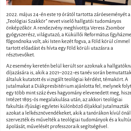
2022. május 24-én este 19 órától tartotta záróeseményét a
„Teológiai Szakkör” nevet viselő hallgatói tudományos
önképzőkör. A rendezvény meghívottja Veress Zsombor
gyógyszerész, világutazó, a Küküllői Református Egyházm
főgondnoka volt, aki Isten kezét fogva, a Föld körül címmel
tartott előadást és hívta egy Föld körüli utazásra a
résztvevőket.
Az esemény keretén belül került sor azoknak a hallgatókn
díjazására is, akik a 2021–2022-es tanév során bemutatta
általuk kutatott és vizsgált teológiai kérdést, témakört. A
jutalmakat a Diákpresbitérium ajánlotta fel, melynek foly
egy több mint száz éves hagyomány elevenedett meg, hisz
Intézet 1895-ös megalakulása után, az akkori teológiai
fakultás ifjúsági egyletei különböző díjakkal jutalmazták
azokat a lelkésznövendékeket, akik a tanórákon kívül öná
szervezték és művelték a teológiai tudományok és a kultú
ápolását, művelését professzoraik segítségével.