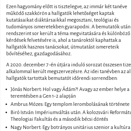
Ezen hagyomány előtt is tisztelegve, az immár két tanéve
működő szakkörön a hallgatók lehetőséget kaptak
kutatásaikat diáktársaikkal megosztani, teológiai és
tudományos ismeretekben gyarapodni. A bemutatók után
rendszerint sor került a téma megvitatására és különböző
kérdések felvetésére is, ahol a tanároktól kaphattak a
hallgatók hasznos tanácsokat, útmutatást ismereteik
bővítéséhez, gazdagodásához.
A 2020. december 7-én útjára induló sorozat összesen tiz
alkalommal került megszervezésre. Az idei tanévben az a
hallgatók tartottak bemutatót időrendi sorrendben:
Jónás Norbert: Hol vagy Ádám?! Avagy az ember helye a
teremtésben a Gen 1-2 alapján
Ambrus Mózes: Egy templom lerombolásának története
Biró István: Impériumváltás után. A kolozsvári Reformát
Theologiai Fakultás és a második bécsi döntés
Nagy Norbert: Egy botrányos unitárius szenior a kultúra