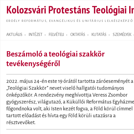
Ugrás
Kolozsvári Protestáns Teológiai I
tarta
ERDÉLY REFORMÁTUS, EVANGÉLIKUS ÉS UNITÁRIUS LELKÉSZKÉPZŐ
AKTUÁLIS
INTÉZET
FELVÉTELI
OKTATÁS
KUTATÁS
SZEMÉLYEK
Search form
Beszámoló a teológiai szakkör
tevékenységéről
2022. május 24-én este 19 órától tartotta záróeseményét a
„Teológiai Szakkör” nevet viselő hallgatói tudományos
önképzőkör. A rendezvény meghívottja Veress Zsombor
gyógyszerész, világutazó, a Küküllői Református Egyházm
főgondnoka volt, aki Isten kezét fogva, a Föld körül címmel
tartott előadást és hívta egy Föld körüli utazásra a
résztvevőket.