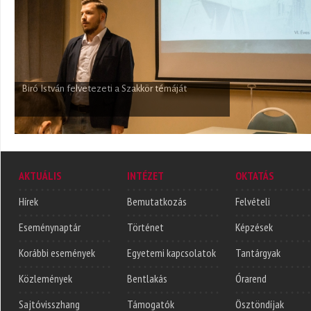
Biró István felvetezeti a Szakkör témáját
A Szakkör hallgatósága
AKTUÁLIS
INTÉZET
OKTATÁS
Hírek
Bemutatkozás
Felvételi
Eseménynaptár
Történet
Képzések
Korábbi események
Egyetemi kapcsolatok
Tantárgyak
Közlemények
Bentlakás
Órarend
Sajtóvisszhang
Támogatók
Ösztöndíjak