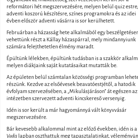
reformátori hét megszervezésére, melyen belül quiz estre
adventi koszorú készítésre, színes programokra és az idei
évben először adventi vásárra is sor kerülhetett.
Februárban a házasság hete alkalmából egy beszélgetése
vehettünk részt a Kállay házaspárral, mely mindannyiunk
számára felejthetetlen élmény maradt.
Épültünk lélekben, épültünk tudásban is a szakkör alkalm
melyen diákjaink saját kutatásaikat mutatták be.
Az épületen belül számtalan közösségi programban lehet
részünk. Kezdve az elsőévesek beavatóestjétől, a hatodik
évfolyam szervezésében, a „Mikulásjáráson” át egészen az
intézetben szervezett adventi kincskereső versenyig.
Idén is sor került a már hagyománnyá vált könyvvásár
megszervezésére.
Bár kevesebb alkalommal mint az előző években, idén is a
Vadis
lapban oszthattuk meg tapasztalatinkat, véleményü