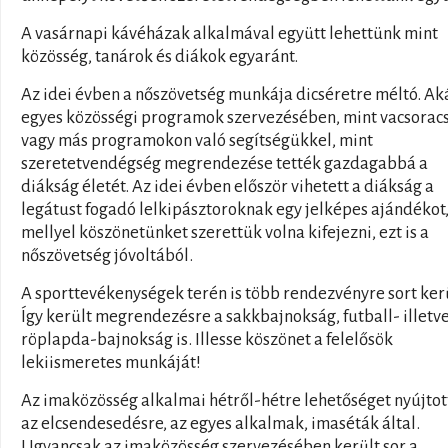
A vasárnapi kávéházak alkalmával együtt lehettünk mint
közösség, tanárok és diákok egyaránt.
Az idei évben a nőszövetség munkája dicséretre méltó. Ak
egyes közösségi programok szervezésében, mint vacsoracs
vagy más programokon való segítségükkel, mint
szeretetvendégség megrendezése tették gazdagabbá a
diákság életét. Az idei évben először vihetett a diákság a
legátust fogadó lelkipásztoroknak egy jelképes ajándékot
mellyel köszönetünket szerettük volna kifejezni, ezt is a
nőszövetség jóvoltából.
A sporttevékenységek terén is több rendezvényre sort kerü
Így került megrendezésre a sakkbajnokság, futball- illetve
röplapda-bajnokság is. Illesse köszönet a felelősök
lekiismeretes munkáját!
Az imaközösség alkalmai hétről-hétre lehetőséget nyújto
az elcsendesedésre, az egyes alkalmak, imaséták által.
Ugyancsak az imaközösség szervezésében került sor a