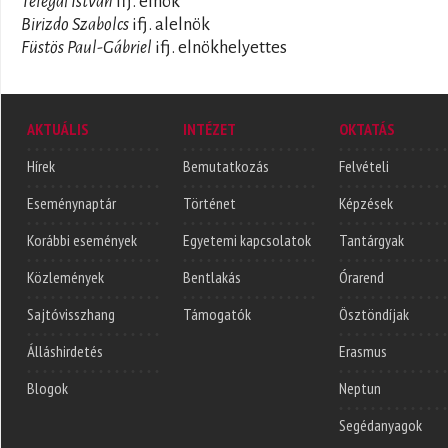
Telegdi István
ifj. elnök
Birizdo Szabolcs
ifj. alelnök
Füstös Paul-Gábriel
ifj. elnökhelyettes
AKTUÁLIS
INTÉZET
OKTATÁS
Hírek
Bemutatkozás
Felvételi
Eseménynaptár
Történet
Képzések
Korábbi események
Egyetemi kapcsolatok
Tantárgyak
Közlemények
Bentlakás
Órarend
Sajtóvisszhang
Támogatók
Ösztöndíjak
Álláshirdetés
Erasmus
Blogok
Neptun
Segédanyagok