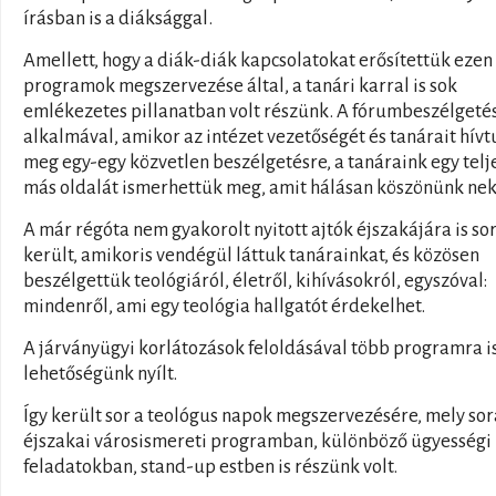
írásban is a diáksággal.
Amellett, hogy a diák-diák kapcsolatokat erősítettük ezen
programok megszervezése által, a tanári karral is sok
emlékezetes pillanatban volt részünk. A fórumbeszélgeté
alkalmával, amikor az intézet vezetőségét és tanárait hívt
meg egy-egy közvetlen beszélgetésre, a tanáraink egy telj
más oldalát ismerhettük meg, amit hálásan köszönünk nek
A már régóta nem gyakorolt nyitott ajtók éjszakájára is so
került, amikoris vendégül láttuk tanárainkat, és közösen
beszélgettük teológiáról, életről, kihívásokról, egyszóval:
mindenről, ami egy teológia hallgatót érdekelhet.
A járványügyi korlátozások feloldásával több programra i
lehetőségünk nyílt.
Így került sor a teológus napok megszervezésére, mely so
éjszakai városismereti programban, különböző ügyességi
feladatokban, stand-up estben is részünk volt.