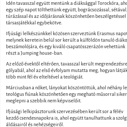
Idén tavasszal együtt mentünk a diáksággal Torockóra, ah
egy szép napot tölthettünk együtt, bográcsozással, sétával
túrázással és az időjárásnak köszönhetően beszélgetéssel
társasjátékkal egybekötve.
Ifjúsági lelkészünkkel közösen szerveztünk Erasmus napot
melynek keretein belül sor került a külföldön tanuló diák
beszámolójára, és egy kiváló csapatösszerázón vehettünk
részt a Jumping house-ban.
Az előző évektől eltérően, tavasszal került megrendezésre
gólyabál, ahol az első évfolyam mutatta meg, hogyan látjá
több mint fél év elteltével a teológiát.
Márciusban a nőket, lányokat köszöntöttük, ahol néhány l
teológus fiúnak köszönhetően egy megható műsorral siker
meglepni a szebbik nem képviselőit.
Ifjúsági lelkipásztorunk szervezésében került sor a félév
kezdő csendesnapokra is, ahol együtt tanulhattunk a szolg
áldásairól és nehézségeiről.