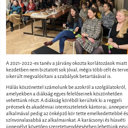
A 2021-2022-es tanév a járvány okozta korlátozások miatt
kezdetben nem biztatott sok jóval, mégis több célt és terv
sikerült megvalósítani a szabályok betartásával is.
Hálás köszönettel számolunk be azokról a szolgálatokról,
amelyekben a diákság egyes felelőseinek köszönhetően
vehettünk részt. A diákság köréből kerültek ki a reggeli
précesek és akadémiai istentiszteletek kántorai, ünnepei
alkalmával pedig az önképző kör tette emelkedettebbé és
színvonalasabbá az alkalmainkat. A karácsonyi és húsvéti
ünnepélyt követően szeretetvendégségben lehettünk együ