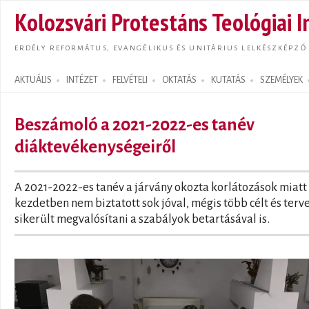
Ugrás
Kolozsvári Protestáns Teológiai I
tarta
ERDÉLY REFORMÁTUS, EVANGÉLIKUS ÉS UNITÁRIUS LELKÉSZKÉPZŐ
AKTUÁLIS
INTÉZET
FELVÉTELI
OKTATÁS
KUTATÁS
SZEMÉLYEK
Search form
Beszámoló a 2021-2022-es tanév
diáktevékenységeiről
A 2021-2022-es tanév a járvány okozta korlátozások miatt
kezdetben nem biztatott sok jóval, mégis több célt és terv
sikerült megvalósítani a szabályok betartásával is.