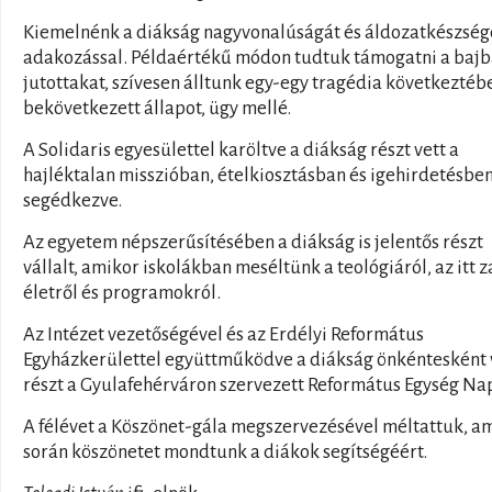
Kiemelnénk a diákság nagyvonalúságát és áldozatkészség
adakozással. Példaértékű módon tudtuk támogatni a baj
jutottakat, szívesen álltunk egy-egy tragédia következtéb
bekövetkezett állapot, ügy mellé.
A Solidaris egyesülettel karöltve a diákság részt vett a
hajléktalan misszióban, ételkiosztásban és igehirdetésbe
segédkezve.
Az egyetem népszerűsítésében a diákság is jelentős részt
vállalt, amikor iskolákban meséltünk a teológiáról, az itt z
életről és programokról.
Az Intézet vezetőségével és az Erdélyi Református
Egyházkerülettel együttműködve a diákság önkéntesként 
részt a Gyulafehérváron szervezett Református Egység Na
A félévet a Köszönet-gála megszervezésével méltattuk, a
során köszönetet mondtunk a diákok segítségéért.