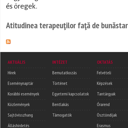
és öregek.
Atitudinea terapeuţilor faţă de bunăsta
AKTUÁLIS
INTÉZET
OKTATÁS
Hírek
Bemutatkozás
Felvételi
Eseménynaptár
Történet
Képzések
Korábbi események
Egyetemi kapcsolatok
Tantárgyak
Közlemények
Bentlakás
Órarend
Sajtóvisszhang
Támogatók
Ösztöndíjak
Álláshirdetés
Erasmus