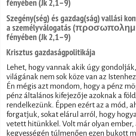
fényében (Jk 2,1–9)
Szegény(ség) és gazdag(ság) vallási kon
a személyválogatás (προσωπολημψ
fényében (Jk 2,1–9)
Krisztus gazdaságpolitikája
Lehet, hogy vannak akik úgy gondolják
világának nem sok köze van az Istenhez 
Én mégis azt mondom, hogy a pénz mögöt
pénz általános kifejezője azoknak a föl
rendelkezünk. Éppen ezért az a mód, 
forgatjuk, sokat elárul arról, hogy hogya
vetett hitünkkel. Volt már olyan ember
kegyességén túlmenően ezen bukott me