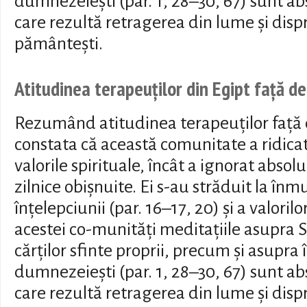
dumnezeiești (par. 1, 28–30, 67) sunt ab
care rezultă retragerea din lume și disp
pământești.
Atitudinea terapeuților din Egipt față d
Rezumând atitudinea terapeuților față
constata că această comunitate a ridicat 
valorile spirituale, încât a ignorat absolu
zilnice obișnuite. Ei s-au străduit la înm
înțelepciunii (par. 16–17, 20) și a valorilo
acestei co-munități meditațiile asupra Sf
cărților sfinte proprii, precum și asupra 
dumnezeiești (par. 1, 28–30, 67) sunt ab
care rezultă retragerea din lume și disp