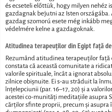
és ecseteli előttük, hogy milyen nehéz is
gazdagnak bejutni az Isten országába. 
gazdag szomorú esete még inkább megnö
védelmére kelne a gazdagoknak.
Atitudinea terapeuților din Egipt față d
Rezumând atitudinea terapeuților față
constata că această comunitate a ridicat 
valorile spirituale, încât a ignorat absolu
zilnice obișnuite. Ei s-au străduit la înm
înțelepciunii (par. 16–17, 20) și a valorilo
acestei co-munități meditațiile asupra Sf
cărților sfinte proprii, precum și asupra 