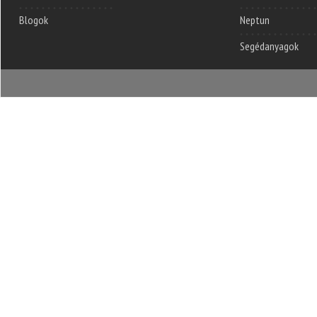
Blogok
Neptun
Segédanyagok