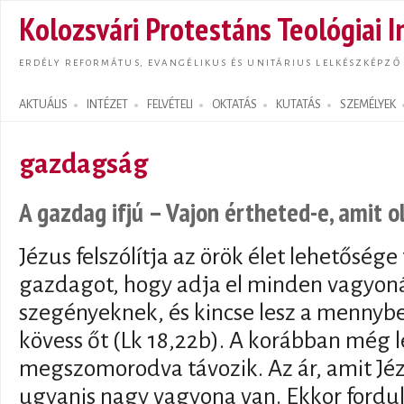
Ugrás
Kolozsvári Protestáns Teológiai I
tarta
ERDÉLY REFORMÁTUS, EVANGÉLIKUS ÉS UNITÁRIUS LELKÉSZKÉPZŐ
AKTUÁLIS
INTÉZET
FELVÉTELI
OKTATÁS
KUTATÁS
SZEMÉLYEK
Search form
gazdagság
A gazdag ifjú – Vajon értheted-e, amit o
Jézus felszólítja az örök élet lehetősége
gazdagot, hogy adja el minden vagyonát
szegényeknek, és kincse lesz a mennybe
kövess őt (Lk 18,22b). A korábban még 
megszomorodva távozik. Az ár, amit Jéz
ugyanis nagy vagyona van. Ekkor fordul