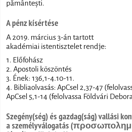
pământești.
A pénz kísértése
A 2019. március 3-án tartott
akadémiai istentisztelet rendje:
1. Előfohász
2. Apostoli köszöntés
3. Ének: 136,1-4.10-11.
4. Bibliaolvasás: ApCsel 2,37-47 (felolva
ApCsel 5,1-14 (felolvassa Földvári Debor
Szegény(ség) és gazdag(ság) vallási kon
a személyválogatás (προσωπολημψ