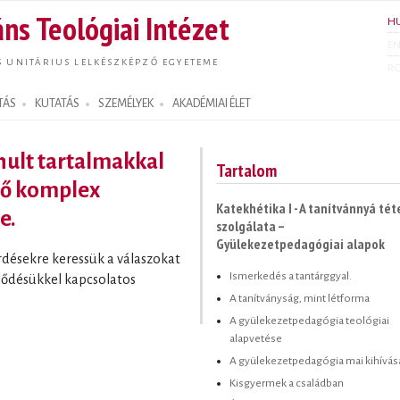
Ugrás a
ns Teológiai Intézet
H
tartalomra
E
S UNITÁRIUS LELKÉSZKÉPZŐ EGYETEME
R
TÁS
KUTATÁS
SZEMÉLYEK
AKADÉMIAI ÉLET
anult tartalmakkal
Tartalom
lő komplex
Katekhétika I - A tanítvánnyá tét
e.
szolgálata –
Gyülekezetpedagógiai alapok
rdésekre keressük a válaszokat
Ismerkedés a tantárggyal.
lődésükkel kapcsolatos
A tanítványság, mint létforma
A gyülekezetpedagógia teológiai
alapvetése
A gyülekezetpedagógia mai kihívás
Kisgyermek a családban