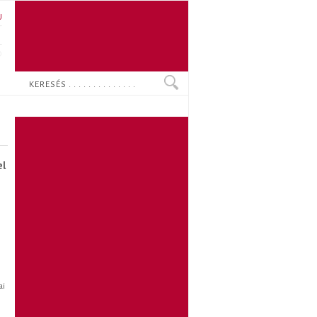
U
N
O
Keresés
el
ai