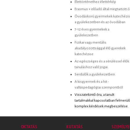
Élettörténethez élettérkép
Erasmus + előadó által megtartott ó
Óvodáskorú gyermekek katechézi
a gyülekezetben és az óvodában
7-12 éves gyermekek a
gyülekezetben
Fizikai vagy mentális
akadályozottsággal élő gyerekek
katechézise
Az egészséges és a sérüléssel élők
tanuláshoz való jogai.
Serdülők a gyülekezetben.
A kisgyermek és a hit -
valláspedagógiai szempontból
Visszatekintő óra, a tanult
tartalmakkal kapcsolatban felmerül
komplex kérdések megbeszélése.
OKTATÁS
KUTATÁS
SZEMÉLYE