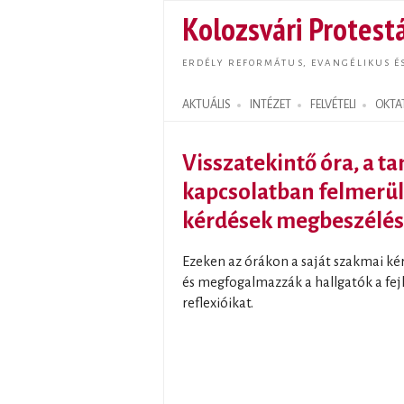
Kolozsvári Protestá
ERDÉLY REFORMÁTUS, EVANGÉLIKUS É
AKTUÁLIS
INTÉZET
FELVÉTELI
OKTA
Search form
Visszatekintő óra, a t
kapcsolatban felmerü
kérdések megbeszélés
Ezeken az órákon a saját szakmai ké
és megfogalmazzák a hallgatók a fej
reflexióikat.