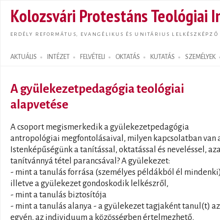
Ugrás
Kolozsvári Protestáns Teológiai I
tarta
ERDÉLY REFORMÁTUS, EVANGÉLIKUS ÉS UNITÁRIUS LELKÉSZKÉPZŐ
AKTUÁLIS
INTÉZET
FELVÉTELI
OKTATÁS
KUTATÁS
SZEMÉLYEK
Search form
A gyülekezetpedagógia teológiai
alapvetése
A csoport megismerkedik a gyülekezetpedagógia
antropológiai megfontolásaival, milyen kapcsolatban van 
Istenképűségünk a tanítással, oktatással és neveléssel, az
tanítvánnyá tétel parancsával? A gyülekezet:
- mint a tanulás forrása (személyes példákból él mindenki)
illetve a gyülekezet gondoskodik lelkészről,
- mint a tanulás biztosítója
- mint a tanulás alanya - a gyülekezet tagjaként tanul(t) az
egyén, az individuum a közösségben értelmezhető.