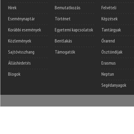
Hírek
Bemutatkozás
Felvételi
Eseménynaptár
Történet
Képzések
Korábbi események
Egyetemi kapcsolatok
Tantárgyak
Közlemények
Bentlakás
Órarend
Sajtóvisszhang
Támogatók
Ösztöndíjak
Álláshirdetés
Erasmus
Blogok
Neptun
Segédanyagok