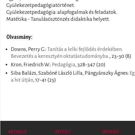
Gyülekezetpedagógiatörténet.
Gyülekezetpedagógia: alapfogalmak és feladatok.
Matétika - Tanulásösztönzés didaktika helyett.
Olvasmány:
Downs, Perry G.:
Tanítás a lelki fejlődés érdekében.
Bevezetés a keresztyén oktatástudományba.
, 23-30 (8)
Kron, Friedrich W.:
Pedagógia
, 328-347 (20)
Siba Balázs, Szabóné László Lilla, Pángyánszky Ágnes:
Eg
a hit útján
, 17-41 (25)
AKTUÁLIS
INTÉZET
OKTATÁS