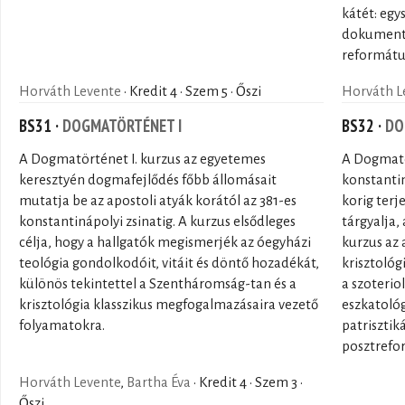
kátét: egy
dokumentu
református
Horváth Levente
· Kredit 4 · Szem 5 · Őszi
Horváth L
BS31 ·
DOGMATÖRTÉNET I
BS32 ·
DO
A Dogmatörténet I. kurzus az egyetemes
A Dogmatör
keresztyén dogmafejlődés főbb állomásait
konstantin
mutatja be az apostoli atyák korától az 381-es
korig terj
konstantinápolyi zsinatig. A kurzus elsődleges
tárgyalja,
célja, hogy a hallgatók megismerjék az óegyházi
kurzus az 
teológia gondolkodóit, vitáit és döntő hozadékát,
krisztológ
különös tekintettel a Szentháromság-tan és a
a szoterio
krisztológia klasszikus megfogalmazásaira vezető
eszkatológ
folyamatokra.
patrisztik
posztrefor
Horváth Levente
,
Bartha Éva
· Kredit 4 · Szem 3 ·
Őszi