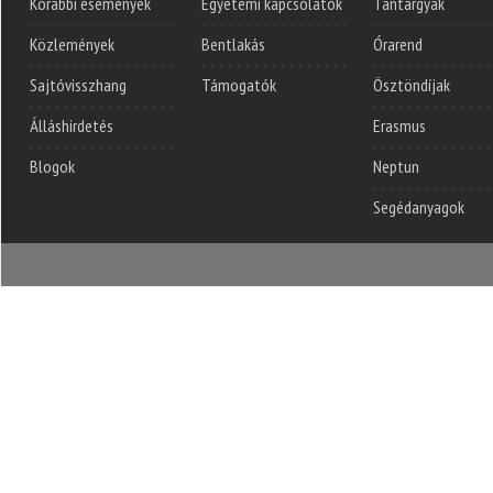
Korábbi események
Egyetemi kapcsolatok
Tantárgyak
Közlemények
Bentlakás
Órarend
Sajtóvisszhang
Támogatók
Ösztöndíjak
Álláshirdetés
Erasmus
Blogok
Neptun
Segédanyagok