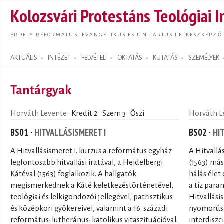
Ugrás
Kolozsvári Protestáns Teológiai I
tarta
ERDÉLY REFORMÁTUS, EVANGÉLIKUS ÉS UNITÁRIUS LELKÉSZKÉPZŐ
AKTUÁLIS
INTÉZET
FELVÉTELI
OKTATÁS
KUTATÁS
SZEMÉLYEK
Search form
Tantárgyak
Horváth Levente
· Kredit 2 · Szem 3 · Őszi
Horváth L
BS01 ·
HITVALLÁSISMERET I
BS02 ·
HI
A Hitvallásismeret I. kurzus a református egyház
A Hitvallá
legfontosabb hitvallási iratával, a Heidelbergi
(1563) más
Kátéval (1563) foglalkozik. A hallgatók
hálás élet
megismerkednek a Káté keletkezéstörténetével,
a tíz para
teológiai és lelkigondozói jellegével, patrisztikus
Hitvallási
és középkori gyökereivel, valamint a 16. századi
nyomorúság
református-lutheránus-katolikus vitaszituációval.
interdiszc