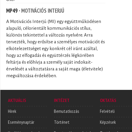
MP49 ·
MOTIVÁCIÓS INTERJÚ
A Motivációs Interjú (MI) egy együttműködésen
alapuló, célorientált kommunikációs stílus,
különös tekintettel a változás nyelvére. Arra
tervezték, hogy erősítse a személyes motivációt és
elkötelezettséget egy konkrét cél iránt azáltal,
hogy az elfogadás és együttérzés légkörében
feltárja és előhívja a személy saját indokait-
érvelését a változtatásra a saját maga (életvitele)
megváltozása érdekében.
AKTUÁLIS
INTÉZET
OKTATÁS
Hírek
Bemutatkozás
Felvételi
Eseménynaptár
Történet
Képzések