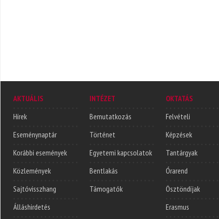
AKTUÁLIS
INTÉZET
OKTATÁS
Hírek
Bemutatkozás
Felvételi
Eseménynaptár
Történet
Képzések
Korábbi események
Egyetemi kapcsolatok
Tantárgyak
Közlemények
Bentlakás
Órarend
Sajtóvisszhang
Támogatók
Ösztöndíjak
Álláshirdetés
Erasmus