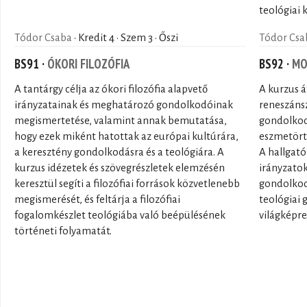
teológiai 
Tódor Csaba
· Kredit 4 · Szem 3 · Őszi
Tódor Csa
BS91 ·
ÓKORI FILOZÓFIA
BS92 ·
MO
A tantárgy célja az ókori filozófia alapvető
A kurzus á
irányzatainak és meghatározó gondolkodóinak
reneszánsz
megismertetése, valamint annak bemutatása,
gondolkod
hogy ezek miként hatottak az európai kultúrára,
eszmetört
a keresztény gondolkodásra és a teológiára. A
A hallgató
kurzus idézetek és szövegrészletek elemzésén
irányzatok
keresztül segíti a filozófiai források közvetlenebb
gondolkod
megismerését, és feltárja a filozófiai
teológiai 
fogalomkészlet teológiába való beépülésének
világképre
történeti folyamatát.