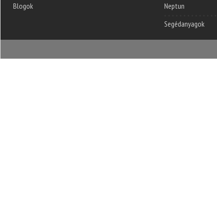
Blogok
Neptun
Segédanyagok