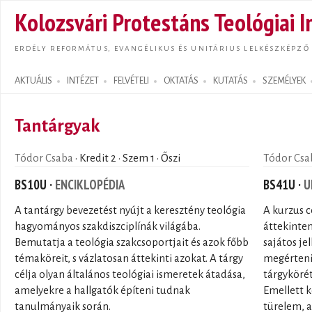
Ugrás
Kolozsvári Protestáns Teológiai I
tarta
ERDÉLY REFORMÁTUS, EVANGÉLIKUS ÉS UNITÁRIUS LELKÉSZKÉPZŐ
AKTUÁLIS
INTÉZET
FELVÉTELI
OKTATÁS
KUTATÁS
SZEMÉLYEK
Search form
Tantárgyak
Tódor Csaba
· Kredit 2 · Szem 1 · Őszi
Tódor Csa
BS10U ·
ENCIKLOPÉDIA
BS41U ·
U
A tantárgy bevezetést nyújt a keresztény teológia
A kurzus c
hagyományos szakdiszciplínák világába.
áttekinten
Bemutatja a teológia szakcsoportjait és azok főbb
sajátos je
témaköreit, s vázlatosan áttekinti azokat. A tárgy
megérteni 
célja olyan általános teológiai ismeretek átadása,
tárgykörét
amelyekre a hallgatók építeni tudnak
Emellett ké
tanulmányaik során.
türelem, a