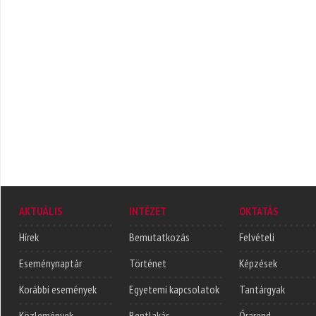
AKTUÁLIS
INTÉZET
OKTATÁS
Hírek
Bemutatkozás
Felvételi
Eseménynaptár
Történet
Képzések
Korábbi események
Egyetemi kapcsolatok
Tantárgyak
Közlemények
Bentlakás
Órarend