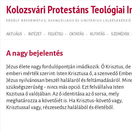
Ugrás
Kolozsvári Protestáns Teológiai I
tarta
ERDÉLY REFORMÁTUS, EVANGÉLIKUS ÉS UNITÁRIUS LELKÉSZKÉPZŐ
AKTUÁLIS
INTÉZET
FELVÉTELI
OKTATÁS
KUTATÁS
SZEMÉLYEK
Search form
A nagy bejelentés
Jézus élete nagy fordulópontján imádkozik. Ő Krisztus, d
emberi mérték szerint: Isten Krisztusa ő, a szenvedő Ember
Jézus nyilvánosan beszél halálaról és feltámadásáról. Min
szükségszerűség - nincs más opció. Ezt felvállalva Isten
Kszitusa ő valójában. Az ő identitása az ő sorsa, mely
meghatározza a követőiét is. Ha Krisztus-követő vagy,
Krisztussal vagy, részesedsz halálából és életéből.