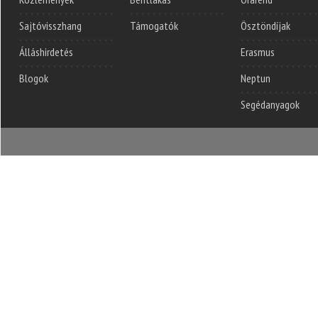
Sajtóvisszhang
Támogatók
Ösztöndíjak
Álláshirdetés
Erasmus
Blogok
Neptun
Segédanyagok