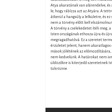
Atya akaratának van alárendelve, és
le, hogy rábízza azt az Atyára. A tett
átkerül a hangsúly a lelkületre, és e
nem a törvény előtt kell elszámolnu
A törvény a cselekedetet ítéli meg, 
Isten országának ethosza újra és újra
megragadhatóvá. Ez a szeretet term
érzületet jelent, hanem akaratlagos
mások jólétének az előmozdítására,
nem kedvelünk. A határokat nem isme
üldözőkre is kiterjedő szeretetnek Is
tükröznie.