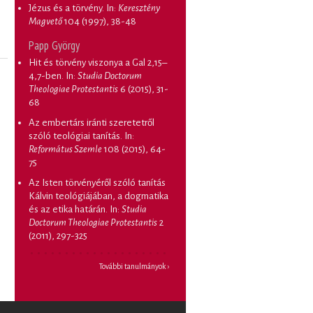
Jézus és a törvény
. In:
Keresztény
Magvető
104 (1997), 38-48
Papp György
Hit és törvény viszonya a Gal 2,15–
4,7-ben
. In:
Studia Doctorum
Theologiae Protestantis
6 (2015), 31-
68
Az embertárs iránti szeretetről
szóló teológiai tanítás
. In:
Református Szemle
108 (2015), 64-
75
Az Isten törvényéről szóló tanítás
Kálvin teológiájában, a dogmatika
és az etika határán
. In:
Studia
Doctorum Theologiae Protestantis
2
(2011), 297-325
További tanulmányok ›