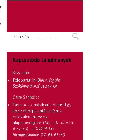
U
N
O
Keresés
Kapcsolódó tanulmányok
Kiss Jenő
Felebarát
. In:
Bibliai Fogalmi
Szókönyv
(1992), 104-105
Czire Szabolcs
Tarts oda a másik arcodat is! Egy
közelebbi pillantás a jézusi
erőszakmentesség
alapszövegeire. (Mt 5,38–42 // Lk
6,27–30)
. In:
Gyűlölet és
kiengesztelődés
(2016), 63-89