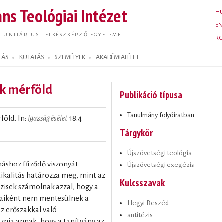
Ugrás a
ns Teológiai Intézet
H
tartalomra
E
S UNITÁRIUS LELKÉSZKÉPZŐ EGYETEME
R
TÁS
KUTATÁS
SZEMÉLYEK
AKADÉMIAI ÉLET
k mérföld
Publikáció típusa
Tanulmány folyóiratban
föld. In:
Igazság és élet
18.4
Tárgykör
Újszövetségi teológia
áshoz fűződő viszonyát
Újszövetségi exegézis
ikalitás határozza meg, mint az
Kulcsszavak
ézisek számolnak azzal, hogy a
raiként nem mentesülnek a
Hegyi Beszéd
z erőszakkal való
antitézis
znia annak, hogy a tanítvány az