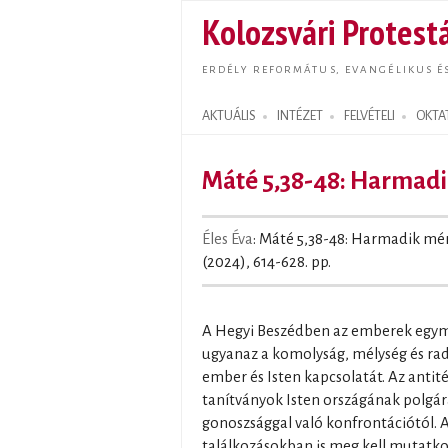
Kolozsvári Protestá
ERDÉLY REFORMÁTUS, EVANGÉLIKUS É
AKTUÁLIS
INTÉZET
FELVÉTELI
OKTA
Search form
Máté 5,38-48: Harmadi
Éles Éva
: Máté 5,38-48: Harmadik mér
(2024), 614-628. pp.
A Hegyi Beszédben az emberek egym
ugyanaz a komolyság, mélység és rad
ember és Isten kapcsolatát. Az antit
tanítványok Isten országának polgá
gonoszsággal való konfrontációtól. A
találkozásokban is meg kell mutatko