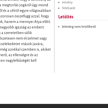
törvény
 a megtorlás jogáról úgy mond
felebarát
ről és a célról egyre világosabban
Letöltés
z szorosan összefügg azzal, hogy
nk, hanem a mennyei Atya előtt.
Jelenleg nem letölthető.
a nagyobb igazság az embert.
 a szeretetben válik
észetesen nem érzelmet vagy
 cselekedetet mások javára,
 még azokkal szemben is, akiket
rő, az ellenségre és az
ten nagylelkűségét kell