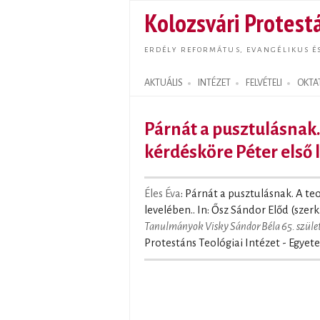
Kolozsvári Protestá
ERDÉLY REFORMÁTUS, EVANGÉLIKUS É
AKTUÁLIS
INTÉZET
FELVÉTELI
OKTA
Search form
Párnát a pusztulásnak.
kérdésköre Péter első 
Éles Éva
: Párnát a pusztulásnak. A te
levelében.. In: Ősz Sándor Előd (szerk
Tanulmányok Visky Sándor Béla 65. szüle
Protestáns Teológiai Intézet - Egyet