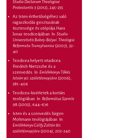
Studia Doctorum Theologiae
Protestantis
3 (2012), 245-255
Az Isten érthetőségéhez való
ragaszkodás gesztusának
tisztessége és utópiája Hans
Jonas teodiceájában
. In:
Studia
Universitatis Babeș-Bolyai. Theologia
Reformata Transylvanica
(2007), 32-
40
Teodicea helyett vitadicea:
Friedrich Nietzsche és a
szenvedés
. In:
Emlékkönyv Tőkés
István 90. születésnapjára
(2006),
381-406
Teodicea-kisérletek a kortárs
teológiában
. In:
Református Szemle
98 (2005), 644-676
Isten és a szenvedés Jürgen
Moltmann teológiájában
. In:
Emlékkönyv Gálfy Zoltán 80.
születésnapjára
(2004), 203-240