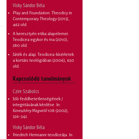
Visky Sándor Béla
Play and Foundation. Theodicy in
Contemporary Theology
(2013),
462 old.
A keresztyén etika alapelemei.
Teodicea egykor és ma
(2010),
280 old.
Játék és alap. Teodicea-kísérletek
a kortárs teológiában
(2006), 620
old.
Kapcsolódó tanulmányok
Czire Szabolcs
Jób feddhetetlenségének /
integritásának kérdése
. In:
Keresztény Magvető
108 (2002),
326-342
Visky Sándor Béla
Friedrich Hermanni teodíceája
. In: