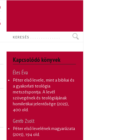
U
N
O
Keresés
Kapcsolódó könyvek
Éles Éva
Péter első levele, mint a bibliai és
a gyakorlati teológia
metszéspontja. A levél
szövegének és teológiájának
homiletikai jelentősége
(2025),
400 old.
Geréb Zsolt
Péter első levelének magyarázata
(2015), 194 old.