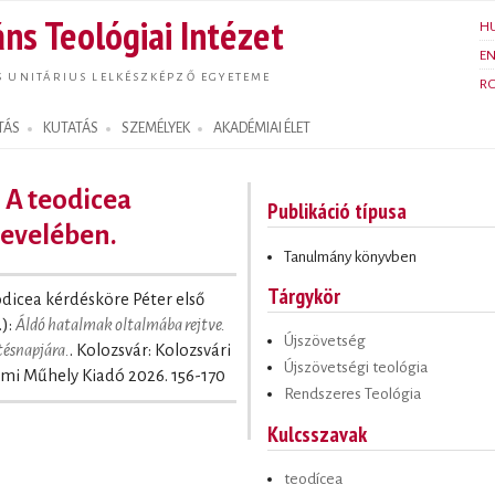
Ugrás a
ns Teológiai Intézet
H
tartalomra
E
S UNITÁRIUS LELKÉSZKÉPZŐ EGYETEME
R
TÁS
KUTATÁS
SZEMÉLYEK
AKADÉMIAI ÉLET
 A teodicea
Publikáció típusa
levelében.
Tanulmány könyvben
Tárgykör
odicea kérdésköre Péter első
.):
Áldó hatalmak oltalmába rejtve.
Újszövetség
tésnapjára.
. Kolozsvár: Kolozsvári
Újszövetségi teológia
emi Műhely Kiadó 2026. 156-170
Rendszeres Teológia
Kulcsszavak
teodícea