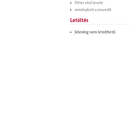
Péter első levele
reménybeli szenvedő
Letöltés
Jelenleg nem letölthető.