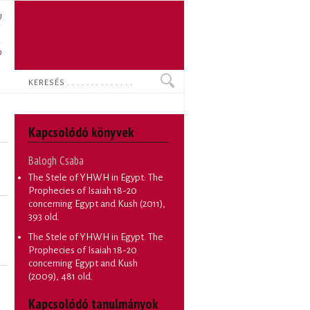
U
N
O
Keresés
Kapcsolódó könyvek
Balogh Csaba
The Stele of YHWH in Egypt: The
Prophecies of Isaiah 18-20
concerning Egypt and Kush
(2011),
393 old.
The Stele of YHWH in Egypt. The
Prophecies of Isaiah 18-20
concerning Egypt and Kush
(2009), 481 old.
Kapcsolódó tanulmányok