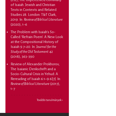
of Isaiah. Jewish and Christian
Texts in Contexts and Related
Studies 28. London: T&T Clark,
2019
. In:
Review of Biblical Literature
(2020), 1-6
The Problem with Isaiah's So-
Called ‘Refrain Poem’: A New Look
at the Compositional History of
Isaiah 9.7–20
. In:
Journal for the
Study of the Old Testament
42
(2018), 363-390
Review of Alexander Prokhorov,
The Isaianic Denkschrift and a
Socio-Cultural Crisis in Yehud: A
Rereading of Isaiah 6:1–9:6[7]
. In:
Review of Biblical Literature
(2017),
1-7
További tanulmányok ›