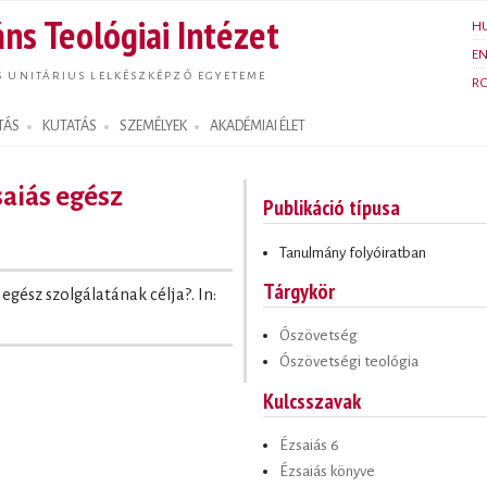
Ugrás a
ns Teológiai Intézet
H
tartalomra
E
S UNITÁRIUS LELKÉSZKÉPZŐ EGYETEME
R
TÁS
KUTATÁS
SZEMÉLYEK
AKADÉMIAI ÉLET
aiás egész
Publikáció típusa
Tanulmány folyóiratban
Tárgykör
egész szolgálatának célja?. In:
Ószövetség
Ószövetségi teológia
Kulcsszavak
Ézsaiás 6
Ézsaiás könyve