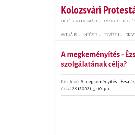
Kolozsvári Protestá
ERDÉLY REFORMÁTUS, EVANGÉLIKUS É
AKTUÁLIS
INTÉZET
FELVÉTELI
OKTA
Search form
A megkeményítés - Ézs
szolgálatának célja?
Kiss Jenő
: A megkeményítés - Ézsaiás 
Az Út
28 (2002), 5-10. pp.