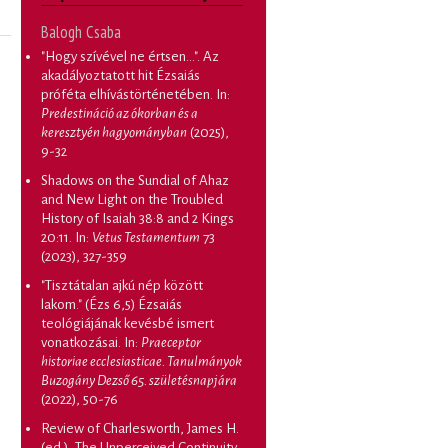
Balogh Csaba
"Hogy szívével ne értsen...". Az
akadályoztatott hit Ézsaiás
próféta elhívástörténetében
. In:
Predestináció az ókorban és a
keresztyén hagyományban
(2025),
9-32
Shadows on the Sundial of Ahaz
and New Light on the Troubled
History of Isaiah 38:8 and 2 Kings
20:11
. In:
Vetus Testamentum
73
(2023), 327-359
"Tisztátalan ajkú nép között
lakom." (Ézs 6,5) Ézsaiás
teológiájának kevésbé ismert
vonatkozásai
. In:
Praeceptor
historiae ecclesiasticae. Tanulmányok
Buzogány Dezső 65. születésnapjára
(2022), 50-76
Review of Charlesworth, James H.
(ed.), The Unperceived Continuity