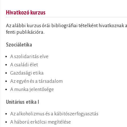
Hivatkozó kurzus
Az alábbi kurzus órái bibliográfiai tételként hivatkoznak 
fenti publikációra.
Szociáletika
A szolidaritás elve
A családi élet
Gazdasági etika
Az egyén és a társadalom
A munka jelentősége
Unitárius etika I
Az alkoholizmus és a kábitószerfogyasztás
A háború erkölcsi megítélése