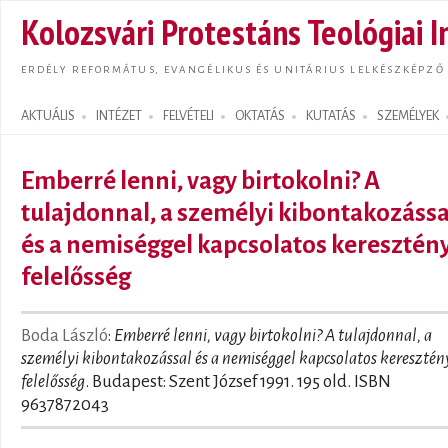
Ugrás
Kolozsvári Protestáns Teológiai I
tarta
ERDÉLY REFORMÁTUS, EVANGÉLIKUS ÉS UNITÁRIUS LELKÉSZKÉPZŐ
AKTUÁLIS
INTÉZET
FELVÉTELI
OKTATÁS
KUTATÁS
SZEMÉLYEK
Search form
Emberré lenni, vagy birtokolni? A
tulajdonnal, a személyi kibontakozássa
és a nemiséggel kapcsolatos keresztén
felelősség
Boda László
:
Emberré lenni, vagy birtokolni? A tulajdonnal, a
személyi kibontakozással és a nemiséggel kapcsolatos keresztén
felelősség
. Budapest: Szent József 1991. 195 old. ISBN
9637872043