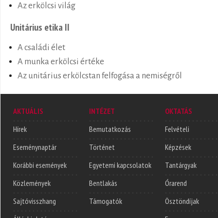
Az erkölcsi világ
Unitárius etika II
A családi élet
A munka erkölcsi értéke
Az unitárius erkölcstan felfogása a nemiségről
AKTUÁLIS
INTÉZET
OKTATÁS
Hírek
Bemutatkozás
Felvételi
Eseménynaptár
Történet
Képzések
Korábbi események
Egyetemi kapcsolatok
Tantárgyak
Közlemények
Bentlakás
Órarend
Sajtóvisszhang
Támogatók
Ösztöndíjak