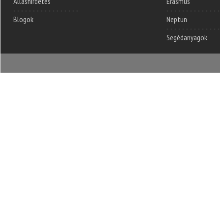
Álláshirdetés
Erasmus
Blogok
Neptun
Segédanyagok