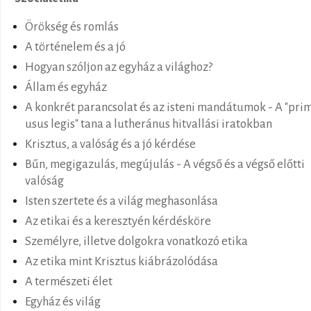
Örökség és romlás
A történelem és a jó
Hogyan szóljon az egyház a világhoz?
Állam és egyház
A konkrét parancsolat és az isteni mandátumok - A "pri
usus legis" tana a lutheránus hitvallási iratokban
Krisztus, a valóság és a jó kérdése
Bűn, megigazulás, megújulás - A végső és a végső előtti
valóság
Isten szertete és a világ meghasonlása
Az etikai és a keresztyén kérdésköre
Személyre, illetve dolgokra vonatkozó etika
Az etika mint Krisztus kiábrázolódása
A természeti élet
Egyház és világ