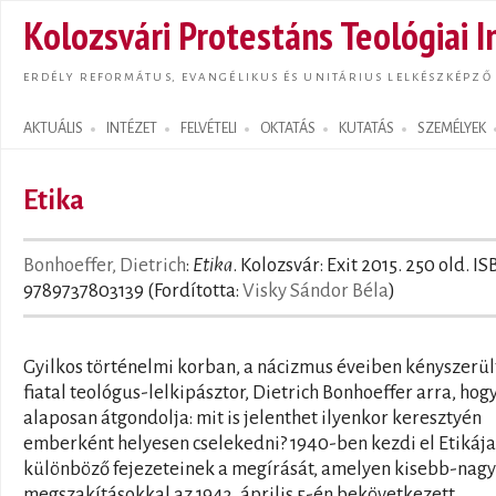
Ugrás
Kolozsvári Protestáns Teológiai I
tarta
ERDÉLY REFORMÁTUS, EVANGÉLIKUS ÉS UNITÁRIUS LELKÉSZKÉPZŐ
AKTUÁLIS
INTÉZET
FELVÉTELI
OKTATÁS
KUTATÁS
SZEMÉLYEK
Search form
Etika
Bonhoeffer, Dietrich
:
Etika
. Kolozsvár: Exit 2015. 250 old. I
9789737803139 (Fordította:
Visky Sándor Béla
)
Gyilkos történelmi korban, a nácizmus éveiben kényszerül
fiatal teológus-lelkipásztor, Dietrich Bonhoeffer arra, hog
alaposan átgondolja: mit is jelenthet ilyenkor keresztyén
emberként helyesen cselekedni? 1940-ben kezdi el Etikája
különböző fejezeteinek a megírását, amelyen kisebb-nag
megszakításokkal az 1943. április 5-én bekövetkezett