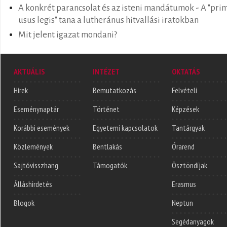
A konkrét parancsolat és az isteni mandátumok - A "pri
usus legis" tana a lutheránus hitvallási iratokban
Mit jelent igazat mondani?
AKTUÁLIS
INTÉZET
OKTATÁS
Hírek
Bemutatkozás
Felvételi
Eseménynaptár
Történet
Képzések
Korábbi események
Egyetemi kapcsolatok
Tantárgyak
Közlemények
Bentlakás
Órarend
Sajtóvisszhang
Támogatók
Ösztöndíjak
Álláshirdetés
Erasmus
Blogok
Neptun
Segédanyagok