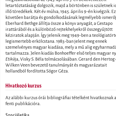
letartóztatásáig dolgozik, majd a börtönben is születnek i
illő töredékek. Két év múlva, 1945. április 9-én kivégzik. Ez
követően barátja és gondolkodásának legmélyebb ismerőj
Eberhard Bethge állítja össze a könyv anyagát, a Gestapo
irattárából és a különböző rejtekhelyekről összegyűjtött
kéziratok alapján. Így jelenik meg 1949-ben a teológiatör
legismertebb erkölcstana. 1983-ban jelent meg ennek
szemelvényes magyar kiadása, mely a mű alig egyharmad
tartalmazza. Jelen kiadás Bonhoeffer első teljes magyar n
Etiká
ja, Visky S. Béla tolmácsolásában. Gerard den Hertog 
Wilken Veen bevezető tanulmányát és magyarázatait
hollandból fordította Sógor Géza.
Hivatkozó kurzus
Az alábbi kurzus órái bibliográfiai tételként hivatkoznak 
fenti publikációra.
Szociáletika