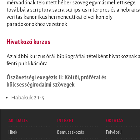
mérvadónak tekintett héber szöveg egymásmellettisége,
továbbá a scriptura sacra sui ipsius interpres és a hebraic
veritas kanonikus hermeneutikai elvei komoly
paradoxonokhoz vezetnek.
Hivatkozó kurzus
Az alábbi kurzus órái bibliográfiai tételként hivatkoznak 
fenti publikációra.
Ószövetségi exegézis II: Költői, prófétai és
bölcsességirodalmi szövegek
Habakuk 2:1-5
AKTUÁLIS
INTÉZET
OKTATÁS
Hírek
Bemutatkozás
Felvételi