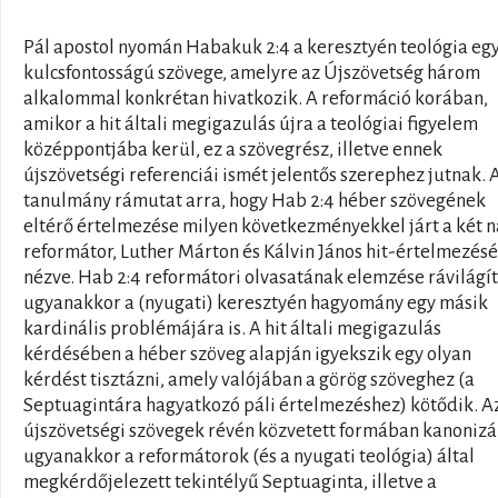
Pál apostol nyomán Habakuk 2:4 a keresztyén teológia eg
kulcsfontosságú szövege, amelyre az Újszövetség három
alkalommal konkrétan hivatkozik. A reformáció korában,
amikor a hit általi megigazulás újra a teológiai figyelem
középpontjába kerül, ez a szövegrész, illetve ennek
újszövetségi referenciái ismét jelentős szerephez jutnak. 
tanulmány rámutat arra, hogy Hab 2:4 héber szövegének
eltérő értelmezése milyen következményekkel járt a két 
reformátor, Luther Márton és Kálvin János hit-értelmezés
nézve. Hab 2:4 reformátori olvasatának elemzése rávilágít
ugyanakkor a (nyugati) keresztyén hagyomány egy másik
kardinális problémájára is. A hit általi megigazulás
kérdésében a héber szöveg alapján igyekszik egy olyan
kérdést tisztázni, amely valójában a görög szöveghez (a
Septuagintára hagyatkozó páli értelmezéshez) kötődik. A
újszövetségi szövegek révén közvetett formában kanonizál
ugyanakkor a reformátorok (és a nyugati teológia) által
megkérdőjelezett tekintélyű Septuaginta, illetve a