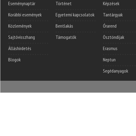
Eseménynaptár
Történet
Képzések
Korábbi események
Egyetemi kapcsolatok
Tantárgyak
Közlemények
Bentlakás
Órarend
Sajtóvisszhang
Támogatók
Ösztöndíjak
Álláshirdetés
Erasmus
Blogok
Neptun
Segédanyagok