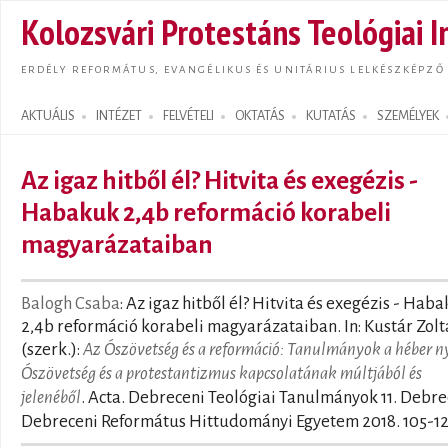
Ugrás
Kolozsvári Protestáns Teológiai I
tarta
ERDÉLY REFORMÁTUS, EVANGÉLIKUS ÉS UNITÁRIUS LELKÉSZKÉPZŐ
AKTUÁLIS
INTÉZET
FELVÉTELI
OKTATÁS
KUTATÁS
SZEMÉLYEK
Search form
Az igaz hitből él? Hitvita és exegézis -
Habakuk 2,4b reformáció korabeli
magyarázataiban
Balogh Csaba
: Az igaz hitből él? Hitvita és exegézis - Hab
2,4b reformáció korabeli magyarázataiban. In: Kustár Zol
(szerk.):
Az Ószövetség és a reformáció: Tanulmányok a héber n
Ószövetség és a protestantizmus kapcsolatának múltjából és
jelenéből
. Acta. Debreceni Teológiai Tanulmányok 11. Debre
Debreceni Református Hittudományi Egyetem 2018. 105-1