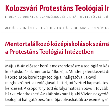
Ugrás
Kolozsvári Protestáns Teológiai I
tarta
ERDÉLY REFORMÁTUS, EVANGÉLIKUS ÉS UNITÁRIUS LELKÉSZKÉPZŐ
AKTUÁLIS
INTÉZET
FELVÉTELI
OKTATÁS
KUTATÁS
SZEMÉLYEK
Search form
Mentortalálkozó középiskolások szám
a Protestáns Teológiai Intézetben
Május 8-án először került megrendezésre a teológiára ké
középiskolások mentortalálkozója. Minden jelentkezett d
kapcsolatba került egy teológiai hallgatóval, akivel
megbeszélheti a teológiával, hittel, intézettel kapcsolatos
kérdéseit. A csoport nyitott és folyamatosan bővül. Tovább
bárki jelentkezhet! Az alábbiakban Újlaki Vivien negyedé
teológiai hallgató beszámolóját olvashatják az eseményről