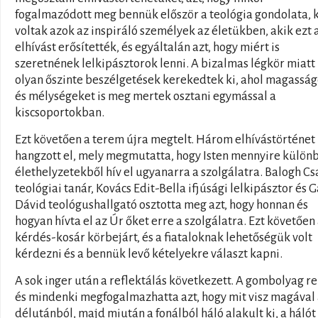
fogalmazódott meg bennük először a teológia gondolata, 
voltak azok az inspiráló személyek az életükben, akik ezt 
elhívást erősítették, és egyáltalán azt, hogy miért is
szeretnének lelkipásztorok lenni. A bizalmas légkör miatt
olyan őszinte beszélgetések kerekedtek ki, ahol magassá
és mélységeket is meg mertek osztani egymással a
kiscsoportokban.
Ezt követően a terem újra megtelt. Három elhívástörténet
hangzott el, mely megmutatta, hogy Isten mennyire külön
élethelyzetekből hív el ugyanarra a szolgálatra. Balogh C
teológiai tanár, Kovács Edit-Bella ifjúsági lelkipásztor és G
Dávid teológushallgató osztotta meg azt, hogy honnan és
hogyan hívta el az Úr őket erre a szolgálatra. Ezt követően
kérdés-kosár körbejárt, és a fiataloknak lehetőségük volt
kérdezni és a bennük levő kételyekre választ kapni.
A sok inger után a reflektálás következett. A gombolyag re
és mindenki megfogalmazhatta azt, hogy mit visz magával
délutánból, majd miután a fonálból háló alakult ki, a hálót