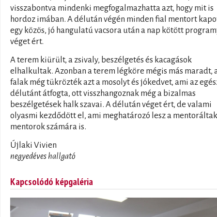
visszabontva mindenki megfogalmazhatta azt, hogy mit is
hordoz imában. A délután végén minden fial mentort kapot
egy közös, jó hangulatú vacsora után a nap kötött program
véget ért.
A terem kiürült, a zsivaly, beszélgetés és kacagások
elhalkultak. Azonban a terem légköre mégis más maradt, 
falak még tükrözték azt a mosolyt és jókedvet, ami az egés
délutánt átfogta, ott visszhangoznak még a bizalmas
beszélgetések halk szavai. A délután véget ért, de valami
olyasmi kezdődött el, ami meghatározó lesz a mentoráltak
mentorok számára is.
Újlaki Vivien
negyedéves hallgató
Kapcsolódó képgaléria