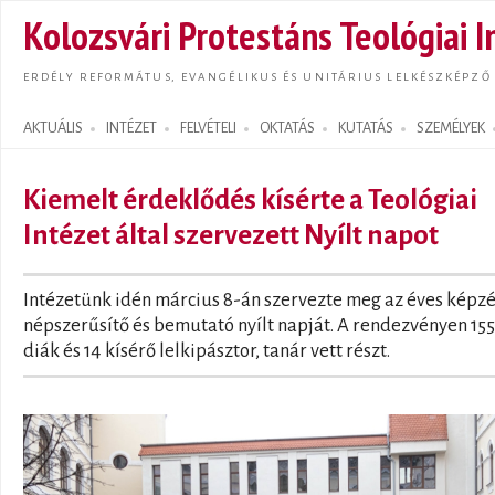
Ugrás
Kolozsvári Protestáns Teológiai I
tarta
ERDÉLY REFORMÁTUS, EVANGÉLIKUS ÉS UNITÁRIUS LELKÉSZKÉPZŐ
AKTUÁLIS
INTÉZET
FELVÉTELI
OKTATÁS
KUTATÁS
SZEMÉLYEK
Search form
Kiemelt érdeklődés kísérte a Teológiai
Intézet által szervezett Nyílt napot
Intézetünk idén március 8-án szervezte meg az éves képz
népszerűsítő és bemutató nyílt napját. A rendezvényen 155
diák és 14 kísérő lelkipásztor, tanár vett részt.