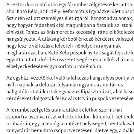
A rektori köszöntő után egy fórumbeszélgetésre került sor
ahol Kató Béla, az Erdélyi Református Egyházkerület püsp
őszintén vallott személyes életútjáról, hangot adva annak,
hogy hogyan fedezhetik fel magunkban a fiatalok az isteni
elhívást. Fontos az önismeret és közösség iránti elkötelező
hangsúlyozta. A diákság köréből érkező kérdésre válaszol
hogy lesz-e változás a felvételi-nőhelyek arányainak
meghatározásban, Kató Béla püspök nyitottságát fejezte k
egyúttal utalt a kérdés összetettségére és a lelkészházas
elhelyezkedésének gyakorlati problémáira.
Az egyházi vezetőkkel való találkozás hangsúlyos pontja vo
nyílt napnak, a délután folyamán ugyanis az unitárius
hallgatók is találkoztak egyházuk főpásztorával, ahol haso
kérdéseket dolgoztak fel Kovács István püspök vezetéséve
A fórumbeszélgetés után a diákok életkor szerint hat
csoportra oszolva részt vehettek külön-külön két-két teol
próbaórán, egy, a teológiai intézet helyiségeit, bentlakását
könyvtárát bemutató csoportvezetésen, illetve egy, a diák