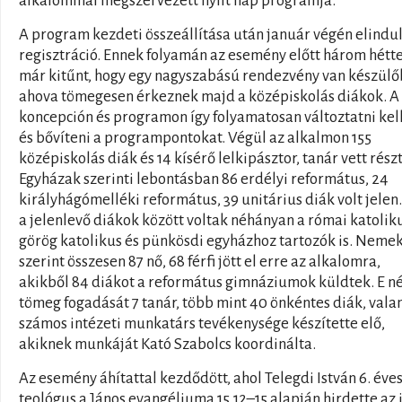
alkalommal megszervezett nyílt nap programja.
A program kezdeti összeállítása után január végén elindul
regisztráció. Ennek folyamán az esemény előtt három hétte
már kitűnt, hogy egy nagyszabású rendezvény van készülő
ahova tömegesen érkeznek majd a középiskolás diákok. A
koncepción és programon így folyamatosan változtatni kell
és bővíteni a programpontokat. Végül az alkalmon 155
középiskolás diák és 14 kísérő lelkipásztor, tanár vett részt
Egyházak szerinti lebontásban 86 erdélyi református, 24
királyhágómelléki református, 39 unitárius diák volt jelen
a jelenlevő diákok között voltak néhányan a római katolik
görög katolikus és pünkösdi egyházhoz tartozók is. Neme
szerint összesen 87 nő, 68 férfi jött el erre az alkalomra,
akikből 84 diákot a református gimnáziumok küldtek. E n
tömeg fogadását 7 tanár, több mint 40 önkéntes diák, vala
számos intézeti munkatárs tevékenysége készítette elő,
akiknek munkáját Kató Szabolcs koordinálta.
Az esemény áhítattal kezdődött, ahol Telegdi István 6. éve
teológus a János evangéliuma 15,12–15 alapján hirdette az i