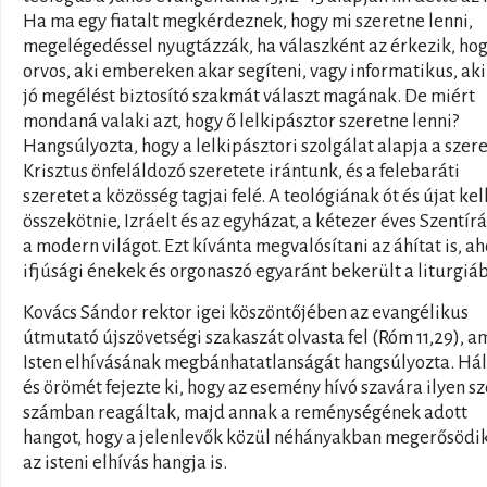
Ha ma egy fiatalt megkérdeznek, hogy mi szeretne lenni,
megelégedéssel nyugtázzák, ha válaszként az érkezik, ho
orvos, aki embereken akar segíteni, vagy informatikus, aki
jó megélést biztosító szakmát választ magának. De miért
mondaná valaki azt, hogy ő lelkipásztor szeretne lenni?
Hangsúlyozta, hogy a lelkipásztori szolgálat alapja a szere
Krisztus önfeláldozó szeretete irántunk, és a felebaráti
szeretet a közösség tagjai felé. A teológiának ót és újat kel
összekötnie, Izráelt és az egyházat, a kétezer éves Szentírá
a modern világot. Ezt kívánta megvalósítani az áhítat is, ah
ifjúsági énekek és orgonaszó egyaránt bekerült a liturgiá
Kovács Sándor rektor igei köszöntőjében az evangélikus
útmutató újszövetségi szakaszát olvasta fel (Róm 11,29), a
Isten elhívásának megbánhatatlanságát hangsúlyozta. Hál
és örömét fejezte ki, hogy az esemény hívó szavára ilyen s
számban reagáltak, majd annak a reménységének adott
hangot, hogy a jelenlevők közül néhányakban megerősödik
az isteni elhívás hangja is.