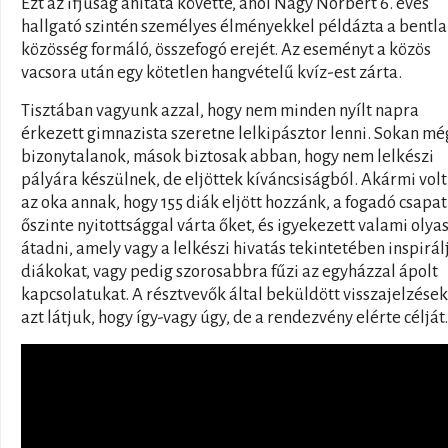
Ezt az ifjúság áhítata követte, ahol Nagy Norbert 6. éves
hallgató szintén személyes élményekkel példázta a bentla
közösség formáló, összefogó erejét. Az eseményt a közös
vacsora után egy kötetlen hangvételű kvíz-est zárta.
Tisztában vagyunk azzal, hogy nem minden nyílt napra
érkezett gimnazista szeretne lelkipásztor lenni. Sokan mé
bizonytalanok, mások biztosak abban, hogy nem lelkészi
pályára készülnek, de eljöttek kíváncsiságból. Akármi volt 
az oka annak, hogy 155 diák eljött hozzánk, a fogadó csapat
őszinte nyitottsággal várta őket, és igyekezett valami olya
átadni, amely vagy a lelkészi hivatás tekintetében inspirál
diákokat, vagy pedig szorosabbra fűzi az egyházzal ápolt
kapcsolatukat. A résztvevők által beküldött visszajelzése
azt látjuk, hogy így-vagy úgy, de a rendezvény elérte célját.