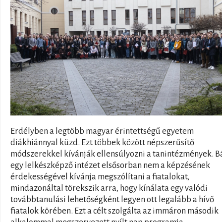
Erdélyben a legtöbb magyar érintettségű egyetem
diákhiánnyal küzd. Ezt többek között népszerűsítő
módszerekkel kívánják ellensúlyozni a tanintézmények. B
egy lelkészképző intézet elsősorban nem a képzésének
érdekességével kívánja megszólítani a fiatalokat,
mindazonáltal törekszik arra, hogy kínálata egy valódi
továbbtanulási lehetőségként legyen ott legalább a hívő
fiatalok körében. Ezt a célt szolgálta az immáron második