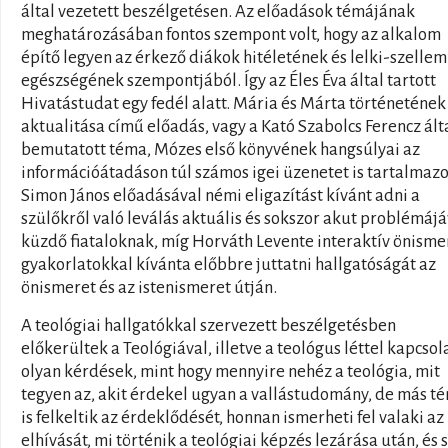
által vezetett beszélgetésen. Az előadások témájának
meghatározásában fontos szempont volt, hogy az alkalom
építő legyen az érkező diákok hitéletének és lelki-szellem
egészségének szempontjából. Így az Éles Éva által tartott
Hivatástudat egy fedél alatt. Mária és Márta történetének
aktualitása című előadás, vagy a Kató Szabolcs Ferencz ált
bemutatott téma, Mózes első könyvének hangsúlyai az
információátadáson túl számos igei üzenetet is tartalmazo
Simon János előadásával némi eligazítást kívánt adni a
szülőkről való leválás aktuális és sokszor akut problémájá
küzdő fiataloknak, míg Horváth Levente interaktív önisme
gyakorlatokkal kívánta előbbre juttatni hallgatóságát az
önismeret és az istenismeret útján.
A teológiai hallgatókkal szervezett beszélgetésben
előkerültek a Teológiával, illetve a teológus léttel kapcsol
olyan kérdések, mint hogy mennyire nehéz a teológia, mit
tegyen az, akit érdekel ugyan a vallástudomány, de más t
is felkeltik az érdeklődését, honnan ismerheti fel valaki az
elhívását, mi történik a teológiai képzés lezárása után, és 