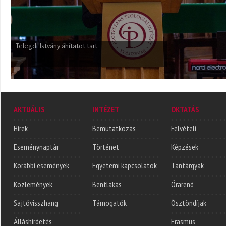
A KPTI zenészcsapatának szolgálata
AKTUÁLIS
INTÉZET
OKTATÁS
Hírek
Bemutatkozás
Felvételi
Eseménynaptár
Történet
Képzések
Korábbi események
Egyetemi kapcsolatok
Tantárgyak
Közlemények
Bentlakás
Órarend
Sajtóvisszhang
Támogatók
Ösztöndíjak
Álláshirdetés
Erasmus
Blogok
Neptun
Segédanyagok