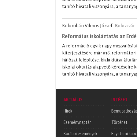
tanító hivatali viszonyára, a tananya
Kolumbán Vilmos József · Kolozsvár 
Református iskoláztatás az Erdé
A reformáció egyik nagy megvalósítás
kiterjesztésére már a16. reformátori
hálózat felépítése, kialakítása általá
iskolai oktatás alapvető kérdéseire ke
tanító hivatali viszonyára, a tananya
AKTUÁLIS
INTÉZET
Hírek
Bemutatkozá
Eseménynaptár
Történet
Korábbi események
Egyetemi kapc