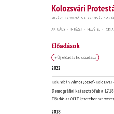
Kolozsvári Protestá
ERDÉLY REFORMÁTUS, EVANGÉLIKUS É
AKTUÁLIS
INTÉZET
FELVÉTELI
OKTA
Search form
Előadások
+ Új előadás hozzáadása
2022
Kolumbán Vilmos József · Kolozsvár 
Demográfiai katasztrófák a 1718
Előadás az OLTT keretében szervezet
2018