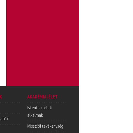
K
AKADÉMIAI ÉLET
Istentiszteleti
alkalmak
tatók
Missziói tevékenység