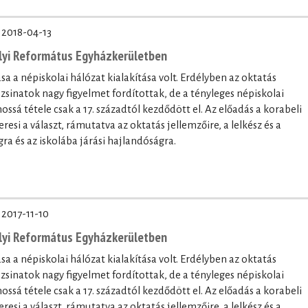
·
2018-04-13
lyi Református Egyházkerületben
a a népiskolai hálózat kialakítása volt. Erdélyben az oktatás
 zsinatok nagy figyelmet fordítottak, de a tényleges népiskolai
nossá tétele csak a 17. századtól kezdődött el. Az előadás a korabeli
resi a választ, rámutatva az oktatás jellemzőire, a lelkész és a
gra és az iskolába járási hajlandóságra.
·
2017-11-10
lyi Református Egyházkerületben
a a népiskolai hálózat kialakítása volt. Erdélyben az oktatás
 zsinatok nagy figyelmet fordítottak, de a tényleges népiskolai
nossá tétele csak a 17. századtól kezdődött el. Az előadás a korabeli
resi a választ, rámutatva az oktatás jellemzőire, a lelkész és a