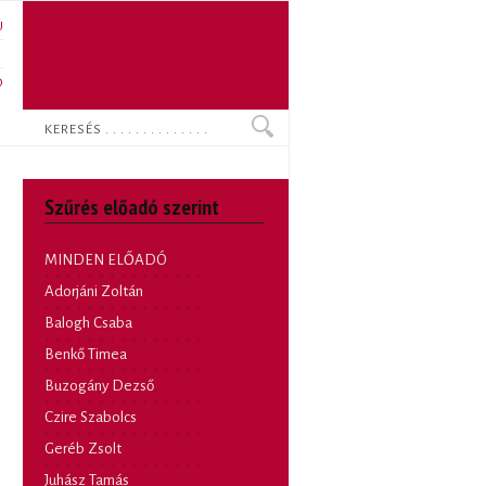
U
N
O
Keresés
Szűrés előadó szerint
MINDEN ELŐADÓ
Adorjáni Zoltán
Balogh Csaba
Benkő Timea
Buzogány Dezső
Czire Szabolcs
Geréb Zsolt
Juhász Tamás