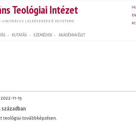
Ugrás a
ns Teológiai Intézet
H
tartalomra
E
S UNITÁRIUS LELKÉSZKÉPZŐ EGYETEME
R
TÁS
KUTATÁS
SZEMÉLYEK
AKADÉMIAI ÉLET
·
2022-11-15
. században
t teológiai továbbképzésen.