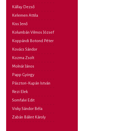
Kállay Dezső
Kelemen Attila
Kiss Jenő
Kolumbán Vilmos József
Koppándi Botond Péter
Kovács Sándor
Kozma Zsolt
Molnár János
Papp György
Pásztori-Kupán István
Rezi Elek
Somfalvi Edit
Visky Sándor Béla
Zabán Bálint Károly