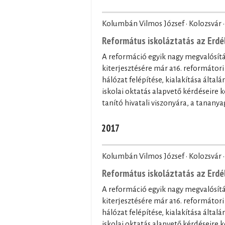
Kolumbán Vilmos József · Kolozsvár 
Református iskoláztatás az Erdé
A reformáció egyik nagy megvalósítás
kiterjesztésére már a16. reformátori
hálózat felépítése, kialakítása általá
iskolai oktatás alapvető kérdéseire ke
tanító hivatali viszonyára, a tananya
2017
Kolumbán Vilmos József · Kolozsvár 
Református iskoláztatás az Erdé
A reformáció egyik nagy megvalósítás
kiterjesztésére már a16. reformátori
hálózat felépítése, kialakítása általá
iskolai oktatás alapvető kérdéseire ke