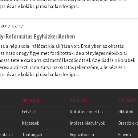
gra és az iskolába járási hajlandóságra.
·
2017-02-17
lyi Református Egyházkerületben
a a népiskolai hálózat kialakítása volt. Erdélyben az oktatás
 zsinatok nagy figyelmet fordítottak, de a tényleges népiskolai
nossá tétele csak a 17. századtól kezdődött el. Az előadás a korabeli
resi a választ, rámutatva az oktatás jellemzőire, a lelkész és a
gra és az iskolába járási hajlandóságra.
OKTATÁS
KUTATÁS
SZEMÉLYE
s
Felvételi
Kutatási projektek
Oktatók
Képzések
Intézeti kiadványok
Óraadó ok
solatok
Tantárgyak
Repozitórium
Emeriti