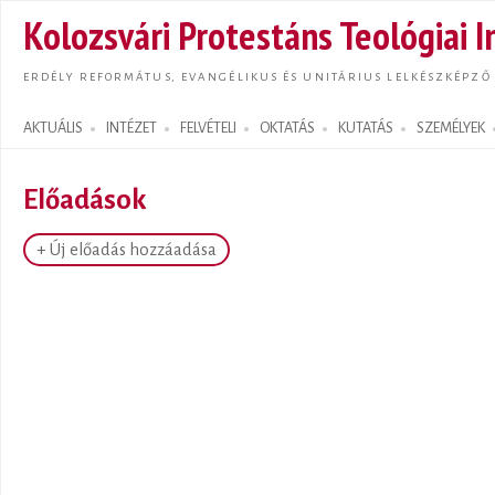
Ugrás
Kolozsvári Protestáns Teológiai I
tarta
ERDÉLY REFORMÁTUS, EVANGÉLIKUS ÉS UNITÁRIUS LELKÉSZKÉPZŐ
AKTUÁLIS
INTÉZET
FELVÉTELI
OKTATÁS
KUTATÁS
SZEMÉLYEK
Search form
Előadások
+ Új előadás hozzáadása