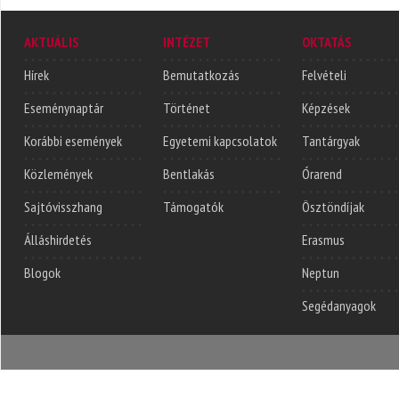
AKTUÁLIS
INTÉZET
OKTATÁS
Hírek
Bemutatkozás
Felvételi
Eseménynaptár
Történet
Képzések
Korábbi események
Egyetemi kapcsolatok
Tantárgyak
Közlemények
Bentlakás
Órarend
Sajtóvisszhang
Támogatók
Ösztöndíjak
Álláshirdetés
Erasmus
Blogok
Neptun
Segédanyagok