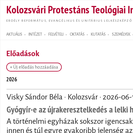
Ugrás
Kolozsvári Protestáns Teológiai I
tarta
ERDÉLY REFORMÁTUS, EVANGÉLIKUS ÉS UNITÁRIUS LELKÉSZKÉPZŐ
AKTUÁLIS
INTÉZET
FELVÉTELI
OKTATÁS
KUTATÁS
SZEMÉLYEK
Search form
Előadások
+ Új előadás hozzáadása
2026
Visky Sándor Béla · Kolozsvár ·
2026-06-
Gyógyír-e az újrakeresztelkedés a lelki
A történelmi egyházak sokszor igencsak
innen és túl egyre gyakoribb jelenség az