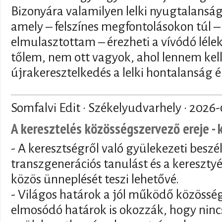
Bizonyára valamilyen lelki nyugtalansá
amely – felszínes megfontolásokon túl – 
elmulasztottam – érezheti a vívódó lélek 
tőlem, nem ott vagyok, ahol lennem kell
újrakeresztelkedés a lelki hontalanság é
Somfalvi Edit · Székelyudvarhely ·
2026-
A keresztelés közösségszervező ereje - 
- A keresztségről való gyülekezeti beszé
transzgenerációs tanulást és a keresztyé
közös ünneplését teszi lehetővé.
- Világos határok a jól működő közösség
elmosódó határok is okozzák, hogy nincs