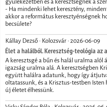
gyülekezetben és a keresztségnek a sze
- Ha mindenki lehet keresztény, mindenf
akkor a református keresztyénségnek ho
becsülete?
Kállay Dezső · Kolozsvár ·
2026-06-09
Élet a halálból. Keresztség-teológia az 
A keresztsgé a bűn és halál uralma alól 
igazság uralma alá. A keresztségben Kri
együtt halálra adatunk, hogy így átjutva
oltatassunk, és a Krisztus-testben Isten
új életet élhessünk.
Visky Sándor Béla · Kolozsvár ·
2026-06-