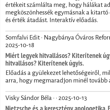
értékeit számlálta meg, hogy hálákat a
megköszönhessék egymásnak a kitartó 
és érték átadást. Interaktív előadás.
Somfalvi Edit · Nagybánya Óváros Refo
2025-10-18
Miért legyek hitvallásos? Kiterítenek úg
hitvallásos? Kiterítenek úgyis.
Előadás a gyülekezet lehetőségeiről, mi
arra, hogy megmaradjon minél tovább a
Visky Sándor Béla · ·
2025-10-13
Nietzsche és a keresztény apologetika. 