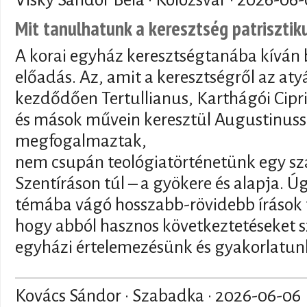
Mit tanulhatunk a keresztség patriszti
A korai egyház keresztségtanába kíván 
előadás. Az, amit a keresztségről az at
kezdődően Tertullianus, Karthágói Cipr
és mások művein keresztül Augustinuss
megfogalmaztak,
nem csupán teológiatörténetünk egy sz
Szentíráson túl – a gyökere és alapja. 
témába vágó hosszabb-rövidebb írások t
hogy abból hasznos következtetéseket s
egyházi értelemezésünk és gyakorlatunk
Kovács Sándor · Szabadka ·
2026-06-06