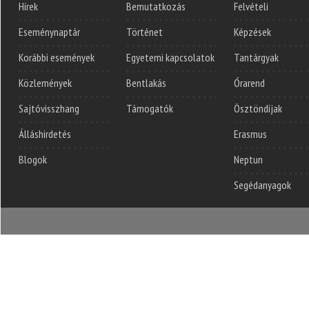
Hírek
Bemutatkozás
Felvételi
Eseménynaptár
Történet
Képzések
Korábbi események
Egyetemi kapcsolatok
Tantárgyak
Közlemények
Bentlakás
Órarend
Sajtóvisszhang
Támogatók
Ösztöndíjak
Álláshirdetés
Erasmus
Blogok
Neptun
Segédanyagok