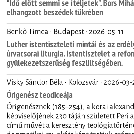
"Idő előtt semmi se ítéljetek". Bors Mihá
elhangzott beszédek tükrében
Benkő Timea · Budapest ·
2026-05-11
Luther istentiszteleti mintái és az erdé
úrvacsorai liturgia. Istentisztelet a refo
gyülekezetszerűség feszültségében.
Visky Sándor Béla · Kolozsvár ·
2026-03-
Órigenész teodiceája
Órigenésznek (185–254), a korai alexand
képviselőjének 230 táján született Peri a
című művét a keresztény teológiatörténe