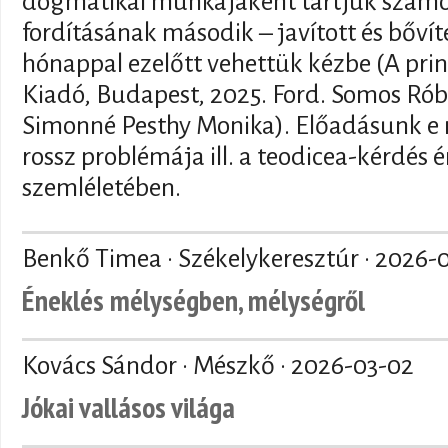
dogmatikai munkájaként tartjuk szám
fordításának második – javított és bővít
hónappal ezelőtt vehettük kézbe (A prin
Kiadó, Budapest, 2025. Ford. Somos Róbe
Simonné Pesthy Monika). Előadásunk e 
rossz problémája ill. a teodicea-kérdés
szemléletében.
Benkő Timea · Székelykeresztúr ·
2026-
Éneklés mélységben, mélységről
Kovács Sándor · Mészkő ·
2026-03-02
Jókai vallásos világa