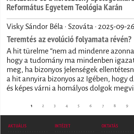
Református Egyetem Teológia Karán
Visky Sándor Béla · Szováta ·
2025-09-2
Teremtés az evolúció folyamata révén?
A hit türelme “nem ad mindenre azonnal
hogy a tudomány ma mindenben igazat 
meg, ha bizonyos jelenségek ellentétesn
a hit annyira bizonyos az Igében, hogy de
és képes várni a homályos dolgok megvi
Oldalak
1
2
3
4
5
6
7
8
9
AKTUÁLIS
INTÉZET
OKTATÁS