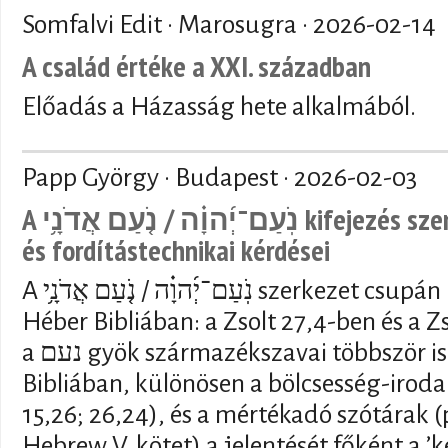
Somfalvi Edit · Marosugra ·
2026-02-14
A család értéke a XXI. században
Előadás a Házasság hete alkalmából.
Papp György · Budapest ·
2026-02-03
A נֹֽעַם־יְ֜הוָ֗ה / נֹ֤עַם אֲדֹנָ֥י kifejezés szemantikai, vallástörténeti
és fordítástechnikai kérdései
A נֹֽעַם־יְ֜הוָ֗ה / נֹ֤עַם אֲדֹנָ֥י szerkezet csupán kétszer fordul elő a
Héber Bibliában: a Zsolt 27,4-ben és a 
a נעם gyök származékszavai többször is előfordulnak a Héber
Bibliában, különösen a bölcsesség-iroda
15,26; 26,24), és a mértékadó szótárak (p
Hebrew V. kötet) a jelentését főként a ’