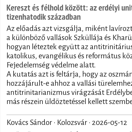
Kereszt és félhold között: az erdélyi un
tizenhatodik században
Az előadás azt vizsgálja, miként lavíroz
a különböző vallások Szküllája és Kharü
hogyan léteztek együtt az antitrinitár
katolikus, evangélikus és református kö
Fejedelemség védelme alatt.
A kutatás azt is feltárja, hogy az oszmán
hozzájárult-e ahhoz a vallási türelemhez
antitrinitarianizmus virágzását Erdély
más részein üldöztetéssel kellett szemb
Kovács Sándor · Kolozsvár ·
2026-05-12