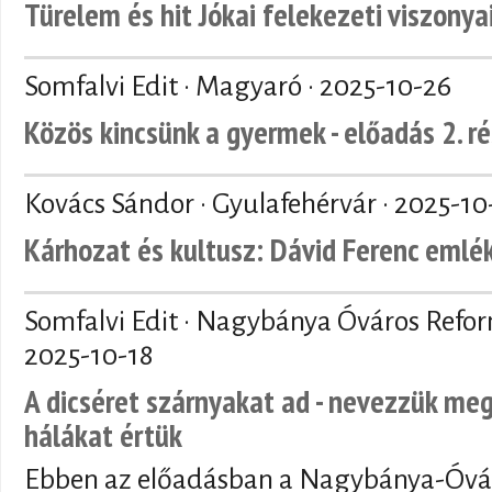
Türelem és hit Jókai felekezeti viszonya
Somfalvi Edit · Magyaró ·
2025-10-26
Közös kincsünk a gyermek - előadás 2. r
Kovács Sándor · Gyulafehérvár ·
2025-10
Kárhozat és kultusz: Dávid Ferenc emlé
Somfalvi Edit · Nagybánya Óváros Refo
2025-10-18
A dicséret szárnyakat ad - nevezzük meg
hálákat értük
Ebben az előadásban a Nagybánya-Óvár