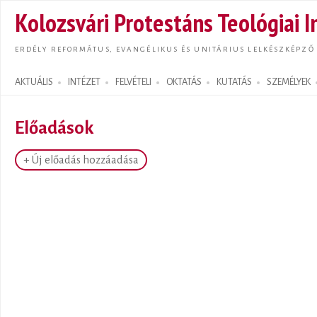
Ugrás
Kolozsvári Protestáns Teológiai I
tarta
ERDÉLY REFORMÁTUS, EVANGÉLIKUS ÉS UNITÁRIUS LELKÉSZKÉPZŐ
AKTUÁLIS
INTÉZET
FELVÉTELI
OKTATÁS
KUTATÁS
SZEMÉLYEK
Search form
Előadások
+ Új előadás hozzáadása