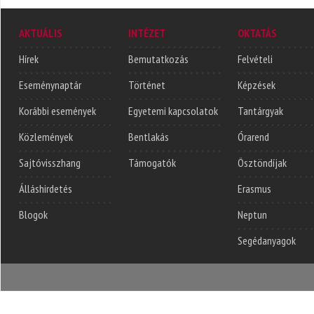
AKTUÁLIS
INTÉZET
OKTATÁS
Hírek
Bemutatkozás
Felvételi
Eseménynaptár
Történet
Képzések
Korábbi események
Egyetemi kapcsolatok
Tantárgyak
Közlemények
Bentlakás
Órarend
Sajtóvisszhang
Támogatók
Ösztöndíjak
Álláshirdetés
Erasmus
Blogok
Neptun
Segédanyagok