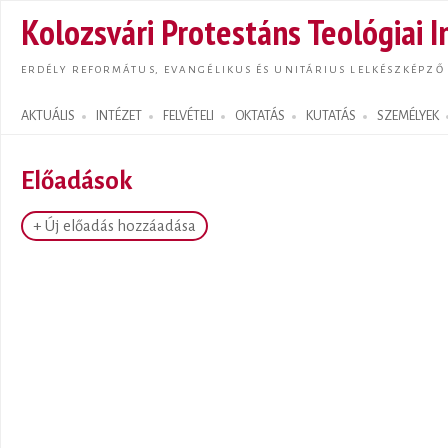
Ugrás
Kolozsvári Protestáns Teológiai I
tarta
ERDÉLY REFORMÁTUS, EVANGÉLIKUS ÉS UNITÁRIUS LELKÉSZKÉPZŐ
AKTUÁLIS
INTÉZET
FELVÉTELI
OKTATÁS
KUTATÁS
SZEMÉLYEK
Search form
Előadások
+ Új előadás hozzáadása