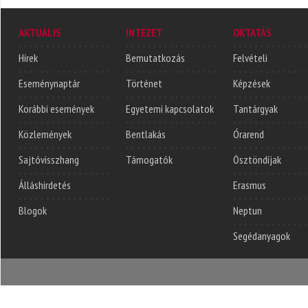
AKTUÁLIS
INTÉZET
OKTATÁS
Hírek
Bemutatkozás
Felvételi
Eseménynaptár
Történet
Képzések
Korábbi események
Egyetemi kapcsolatok
Tantárgyak
Közlemények
Bentlakás
Órarend
Sajtóvisszhang
Támogatók
Ösztöndíjak
Álláshirdetés
Erasmus
Blogok
Neptun
Segédanyagok