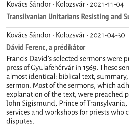
Kovács Sándor · Kolozsvár ·
2021-11-04
Transilvanian Unitarians Resisting and S
Kovács Sándor · Kolozsvár ·
2021-04-30
Dávid Ferenc, a prédikátor
Francis David’s selected sermons were p
press of Gyulafehérvár in 1569. These se
almost identical: biblical text, summary
sermon. Most of the sermons, which adher
explanation of the text, were preached p
John Sigismund, Prince of Transylvania, 
services and workshops for priests who c
disputes.