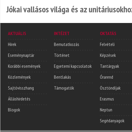
Jókai vallásos világa és az unitáriusokho
AKTUÁLIS
INTÉZET
OKTATÁS
Hírek
Bemutatkozás
Felvételi
Eseménynaptár
Történet
Képzések
Korábbi események
Egyetemi kapcsolatok
Tantárgyak
Közlemények
Bentlakás
Órarend
Sajtóvisszhang
Támogatók
Ösztöndíjak
Álláshirdetés
Erasmus
Blogok
Neptun
Segédanyagok