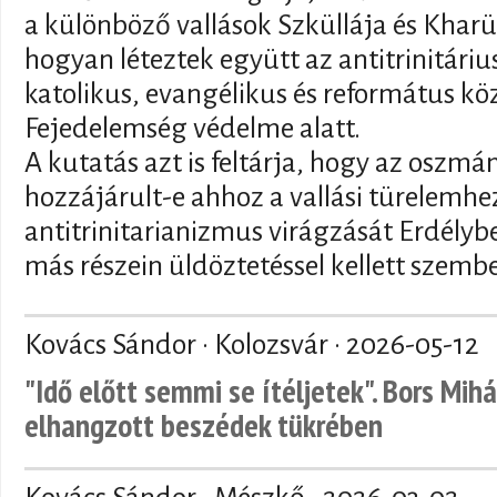
a különböző vallások Szküllája és Kharü
hogyan léteztek együtt az antitrinitár
katolikus, evangélikus és református kö
Fejedelemség védelme alatt.
A kutatás azt is feltárja, hogy az oszmán
hozzájárult-e ahhoz a vallási türelemhez
antitrinitarianizmus virágzását Erdély
más részein üldöztetéssel kellett szemb
Kovács Sándor · Kolozsvár ·
2026-05-12
"Idő előtt semmi se ítéljetek". Bors Mihá
elhangzott beszédek tükrében