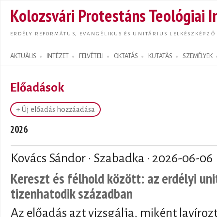
Ugrás
Kolozsvári Protestáns Teológiai I
tarta
ERDÉLY REFORMÁTUS, EVANGÉLIKUS ÉS UNITÁRIUS LELKÉSZKÉPZŐ
AKTUÁLIS
INTÉZET
FELVÉTELI
OKTATÁS
KUTATÁS
SZEMÉLYEK
Search form
Előadások
+ Új előadás hozzáadása
2026
Kovács Sándor · Szabadka ·
2026-06-06
Kereszt és félhold között: az erdélyi un
tizenhatodik században
Az előadás azt vizsgálja, miként lavíroz