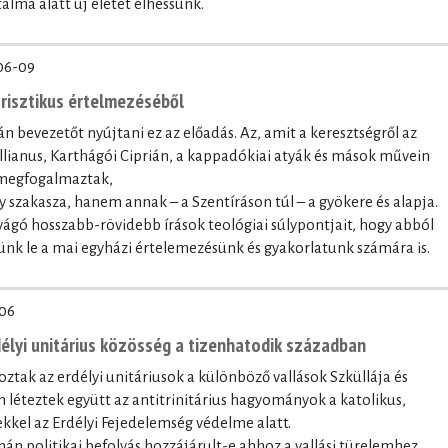
alma alatt új életet élhessünk.
06-09
trisztikus értelmezéséből
n bevezetőt nyújtani ez az előadás. Az, amit a keresztségről az
lianus, Karthágói Ciprián, a kappadókiai atyák és mások művein
 megfogalmaztak,
szakasza, hanem annak – a Szentíráson túl – a gyökere és alapja.
gó hosszabb-rövidebb írások teológiai súlypontjait, hogy abból
nk le a mai egyházi értelemezésünk és gyakorlatunk számára is.
06
délyi unitárius közösség a tizenhatodik században
roztak az erdélyi unitáriusok a különböző vallások Szküllája és
 léteztek együtt az antitrinitárius hagyományok a katolikus,
kkel az Erdélyi Fejedelemség védelme alatt.
zmán politikai befolyás hozzájárult-e ahhoz a vallási türelemhez,