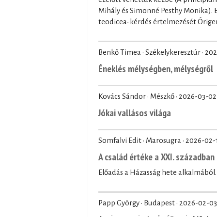
Mihály és Simonné Pesthy Monika). El
teodicea-kérdés értelmezését Órige
Benkő Timea · Székelykeresztúr ·
202
Éneklés mélységben, mélységről
Kovács Sándor · Mészkő ·
2026-03-02
Jókai vallásos világa
Somfalvi Edit · Marosugra ·
2026-02-
A család értéke a XXI. században
Előadás a Házasság hete alkalmából.
Papp György · Budapest ·
2026-02-03