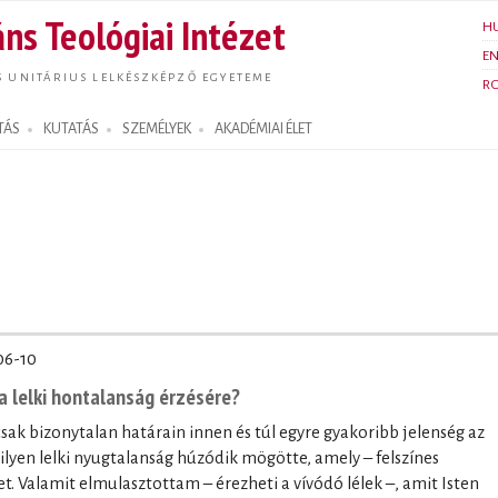
Ugrás a
ns Teológiai Intézet
H
tartalomra
E
S UNITÁRIUS LELKÉSZKÉPZŐ EGYETEME
R
TÁS
KUTATÁS
SZEMÉLYEK
AKADÉMIAI ÉLET
06-10
a lelki hontalanság érzésére?
sak bizonytalan határain innen és túl egyre gyakoribb jelenség az
ilyen lelki nyugtalanság húzódik mögötte, amely – felszínes
et. Valamit elmulasztottam – érezheti a vívódó lélek –, amit Isten