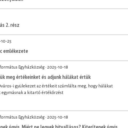
ás 2. rész
-10-25
nc emlékezete
eformátus Egyházközség ·
2025-10-18
zük meg értékeinket és adjunk hálákat értük
áros-i gyülekezet az értékeit számlálta meg, hogy hálákat
egymásnak a kitartó értékőrzést
eformátus Egyházközség ·
2025-10-18
nek úgyis. Miért ne legyek hitvallásos? Kiterítenek úgyis.