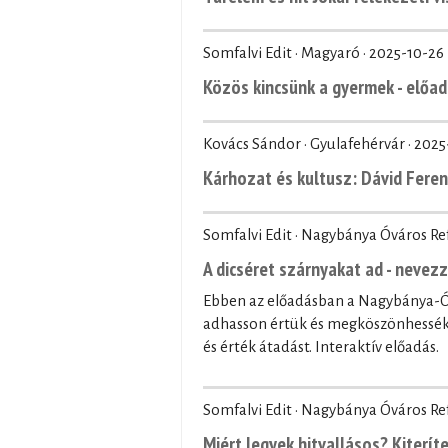
Somfalvi Edit · Magyaró ·
2025-10-26
Közös kincsünk a gyermek - előad
Kovács Sándor · Gyulafehérvár ·
2025
Kárhozat és kultusz: Dávid Fere
Somfalvi Edit · Nagybánya Óváros R
A dicséret szárnyakat ad - nevez
Ebben az előadásban a Nagybánya-Óv
adhasson értük és megköszönhessék 
és érték átadást. Interaktív előadás.
Somfalvi Edit · Nagybánya Óváros R
Miért legyek hitvallásos? Kiteríte