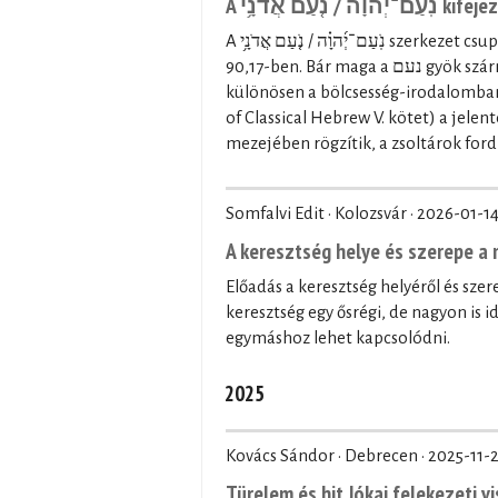
A  אֲדֹנָ֥י
A נֹֽעַם־יְ֜הוָ֗ה / נֹ֤עַם אֲדֹנָ֥י szerkezet csupán kétszer fordul elő a Héber Bibliában: a Zsolt 27,4-ben és a Zsolt
90,17-ben. Bár maga a נעם gyök származékszavai többször is előfordulnak a Héber Bibliában,
különösen a bölcsesség-irodalomban (p
of Classical Hebrew V. kötet) a jele
mezejében rögzítik, a zsoltárok ford
Somfalvi Edit · Kolozsvár ·
2026-01-1
A keresztség helye és szerepe 
Előadás a keresztség helyéről és sz
keresztség egy ősrégi, de nagyon is 
egymáshoz lehet kapcsolódni.
2025
Kovács Sándor · Debrecen ·
2025-11-
Türelem és hit Jókai felekezeti v