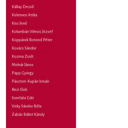
Kállay Dezső
Kelemen Attila
Kiss Jenő
Kolumbán Vilmos József
Koppándi Botond Péter
Kovács Sándor
Kozma Zsolt
Molnár János
Papp György
Pásztori-Kupán István
Rezi Elek
Somfalvi Edit
Visky Sándor Béla
Zabán Bálint Károly