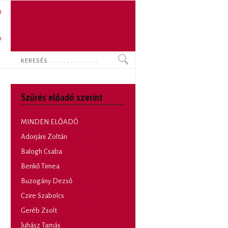
U
N
O
Keresés
Szűrés előadó szerint
MINDEN ELŐADÓ
Adorjáni Zoltán
Balogh Csaba
Benkő Timea
Buzogány Dezső
Czire Szabolcs
Geréb Zsolt
Juhász Tamás