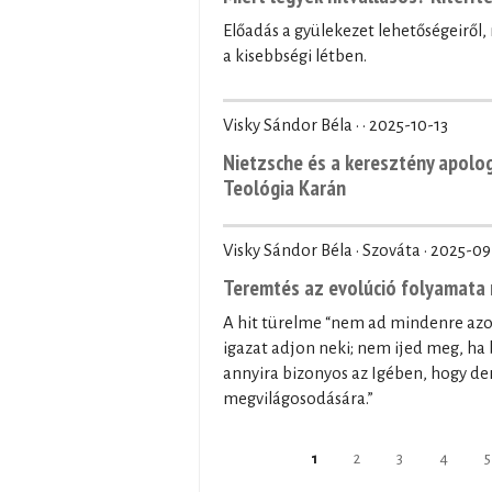
Előadás a gyülekezet lehetőségeiről
a kisebbségi létben.
Visky Sándor Béla · ·
2025-10-13
Nietzsche és a keresztény apolo
Teológia Karán
Visky Sándor Béla · Szováta ·
2025-09
Teremtés az evolúció folyamata 
A hit türelme “nem ad mindenre az
igazat adjon neki; nem ijed meg, ha 
annyira bizonyos az Igében, hogy der
megvilágosodására.”
Oldalak
1
2
3
4
5