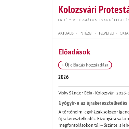
Kolozsvári Protestá
ERDÉLY REFORMÁTUS, EVANGÉLIKUS É
AKTUÁLIS
INTÉZET
FELVÉTELI
OKTA
Search form
Előadások
+ Új előadás hozzáadása
2026
Visky Sándor Béla · Kolozsvár ·
2026-
Gyógyír-e az újrakeresztelkedés 
A történelmi egyházak sokszor igenc
újrakeresztelkedés. Bizonyára valam
megfontolásokon túl – őszinte is leh