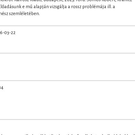
őadásunk e mű alapján vizsgálja a rossz problémája ill. a
nész szemléletében.
6-03-22
14