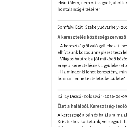
elvár tőlem, nem ott vagyok, ahol le
hontalanság érzésére?
Somfalvi Edit · Székelyudvarhely ·
20
A keresztelés közösségszervező 
- A keresztségről való gyülekezeti be
elhívásunk közös ünneplését teszi le
- Világos határok a jól működő közö
ereje a keresztelésnek a gyülekezet
- Ha mindenki lehet keresztény, min
honnan lenne tisztelete, becsülete?
Kállay Dezső · Kolozsvár ·
2026-06-09
Élet a halálból. Keresztség-teol
A keresztsgé a bűn és halál uralma a
Krisztushoz köttetünk, vele együtt ha