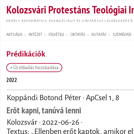
Ugrás
Kolozsvári Protestáns Teológiai I
tarta
ERDÉLY REFORMÁTUS, EVANGÉLIKUS ÉS UNITÁRIUS LELKÉSZKÉPZŐ
AKTUÁLIS
INTÉZET
FELVÉTELI
OKTATÁS
KUTATÁS
SZEMÉLYEK
Search form
Prédikációk
+ Új előadás hozzáadása
2022
Koppándi Botond Péter · ApCsel 1, 8
Erőt kapni, tanúvá lenni
Kolozsvár ·
2022-06-26
·
Textus: „Ellenben erőt kaptok, amikor e