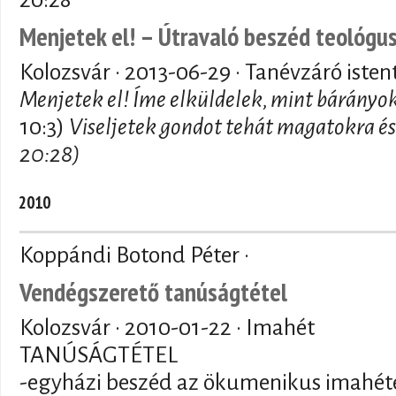
Menjetek el! – Útravaló beszéd teológu
Kolozsvár ·
2013-06-29
· Tanévzáró istent
Menjetek el! Íme elküldelek, mint bárányok
10:3)
Viseljetek gondot tehát magatokra és 
20:28)
2010
Koppándi Botond Péter ·
Vendégszerető tanúságtétel
Kolozsvár ·
2010-01-22
· Imahét
TANÚSÁGTÉTEL
-egyházi beszéd az ökumenikus imahéte