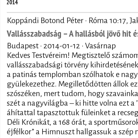
2014
Koppándi Botond Péter · Róma 10:17, Ja
Vallásszabadság – A hallásból jövő hit 
Budapest ·
2014-01-12
· Vasárnap
Kedves Testvéreim! Megtisztelő számom
vallásszabadsági törvény kihirdetéséne
a patinás templomban szólhatok e nag
gyülekezethez. Megilletődötten állok e
szószéken, mert tudom, hogy szavainka
szét a nagyvilágba – ki hitte volna ezt 
áhítattal tapasztottuk füleinket a recs
Déli Krónikát, a 168 órát, a sportműso
éjfélkor” a Himnuszt hallgassuk a szép 