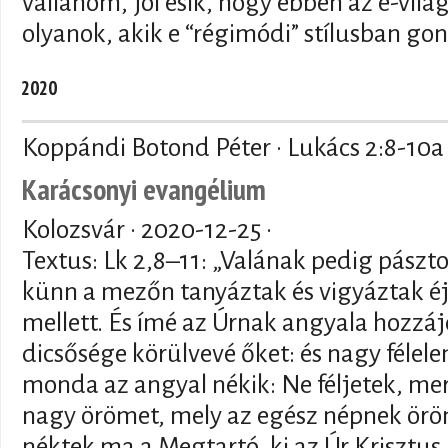
vallanom, jól esik, hogy ebben az e-vi
olyanok, akik e “régimódi” stílusban gon
2020
Koppándi Botond Péter · Lukács 2:8-10a
Karácsonyi evangélium
Kolozsvár ·
2020-12-25
·
Textus: Lk 2,8–11: „Valának pedig pászto
künn a mezőn tanyáztak és vigyáztak éj
mellett. És ímé az Úrnak angyala hozzáj
dicsősége körülvevé őket: és nagy féle
monda az angyal nékik: Ne féljetek, me
nagy örömet, mely az egész népnek öröm
néktek ma a Megtartó, ki az Úr Krisztus