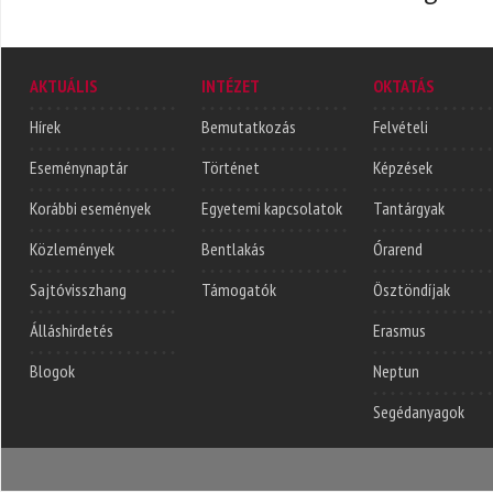
AKTUÁLIS
INTÉZET
OKTATÁS
Hírek
Bemutatkozás
Felvételi
Eseménynaptár
Történet
Képzések
Korábbi események
Egyetemi kapcsolatok
Tantárgyak
Közlemények
Bentlakás
Órarend
Sajtóvisszhang
Támogatók
Ösztöndíjak
Álláshirdetés
Erasmus
Blogok
Neptun
Segédanyagok