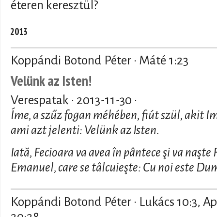
éteren keresztül?
2013
Koppándi Botond Péter · Máté 1:23
Velünk az Isten!
Verespatak ·
2013-11-30
·
Íme, a szűz fogan méhében, fiút szül, akit
ami azt jelenti: Velünk az Isten.
Iată, Fecioara va avea în pântece şi va naşte
Emanuel, care se tâlcuieşte: Cu noi este D
Koppándi Botond Péter · Lukács 10:3, Ap
20:28