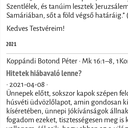
Szentlélek, és tanúim lesztek Jeruzsál
Samáriában, sőt a föld végső határáig.” 
Kedves Testvéreim!
2021
Koppándi Botond Péter · Mk 16:1–8, 1Ko
Hitetek hiábavaló lenne?
·
2021-04-08
·
Ünnepek előtt, sokszor kapok szépen fel
húsvéti üdvözlőlapot, amin gondosan kiv
kíséretében, ünnepi jókívánságok állnak.
fogadom ezeket, tisztességesen meg is 