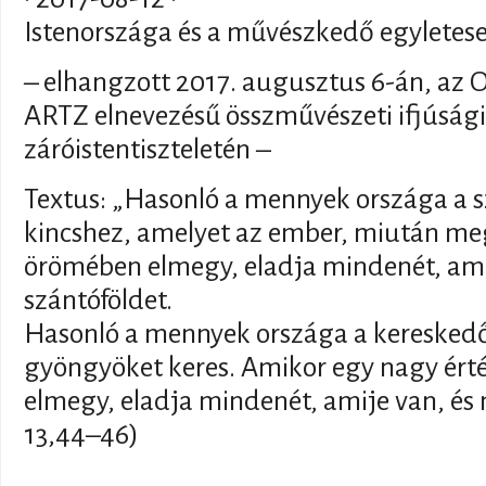
Istenországa és a művészkedő egyletes
– elhangzott 2017. augusztus 6-án, az O
ARTZ elnevezésű összművészeti ifjúsági 
záróistentiszteletén –
Textus: „Hasonló a mennyek országa a s
kincshez, amelyet az ember, miután megt
örömében elmegy, eladja mindenét, amij
szántóföldet.
Hasonló a mennyek országa a kereskedőh
gyöngyöket keres. Amikor egy nagy érté
elmegy, eladja mindenét, amije van, és 
13,44–46)