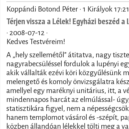
Koppándi Botond Péter · 1 Királyok 17:2
Térjen vissza a Lélek! Egyházi beszéd a 
·
2008-07-12
·
Kedves Testvéreim!
A „hely szellemétől” átitatva, nagy tiszte
nagyrabecsüléssel fordulok a lupényi e
akik vállalták ezévi köri közgyűlésünk 
melengető és komoly önvizsgálatra készt
amellyel egy maréknyi unitárius, itt, a v
mindennapos harcát az elmúlással- úgy
statisztikára figyel, nem a népességcsök
hanem templomot vásárol és -szépít, papi
közben állandóan lélekkel tölti meg a va