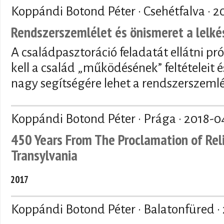
Koppándi Botond Péter · Csehétfalva ·
2
Rendszerszemlélet és önismeret a lelk
A családpasztoráció feladatát ellátni pr
kell a család „működésének” feltételeit é
nagy segítségére lehet a rendszerszemlé
Koppándi Botond Péter · Prága ·
2018-0
450 Years From The Proclamation of Rel
Transylvania
2017
Koppándi Botond Péter · Balatonfüred ·