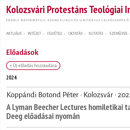
Ugrás
Kolozsvári Protestáns Teológiai I
tarta
ERDÉLY REFORMÁTUS, EVANGÉLIKUS ÉS UNITÁRIUS LELKÉSZKÉPZŐ
AKTUÁLIS
INTÉZET
FELVÉTELI
OKTATÁS
KUTATÁS
SZEMÉLYEK
Search form
Előadások
+ Új előadás hozzáadása
2024
Koppándi Botond Péter · Kolozsvár ·
202
A Lyman Beecher Lectures homiletikai t
Deeg előadásai nyomán