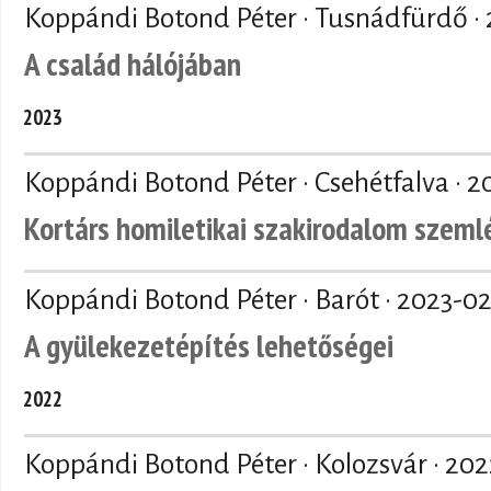
Koppándi Botond Péter · Tusnádfürdő ·
A család hálójában
2023
Koppándi Botond Péter · Csehétfalva ·
2
Kortárs homiletikai szakirodalom szeml
Koppándi Botond Péter · Barót ·
2023-02
A gyülekezetépítés lehetőségei
2022
Koppándi Botond Péter · Kolozsvár ·
202