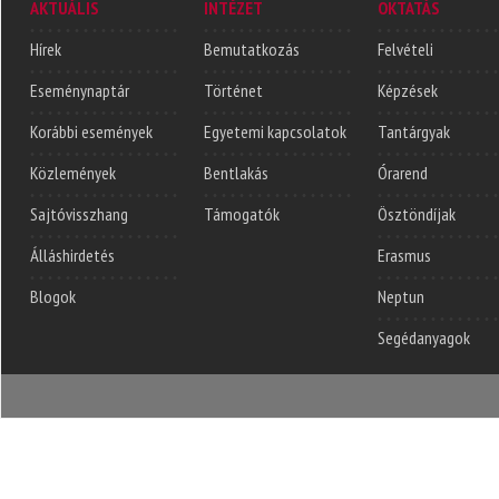
AKTUÁLIS
INTÉZET
OKTATÁS
Hírek
Bemutatkozás
Felvételi
Eseménynaptár
Történet
Képzések
Korábbi események
Egyetemi kapcsolatok
Tantárgyak
Közlemények
Bentlakás
Órarend
Sajtóvisszhang
Támogatók
Ösztöndíjak
Álláshirdetés
Erasmus
Blogok
Neptun
Segédanyagok