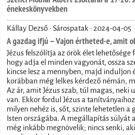
énekeskönyvekben
Kállay Dezső · Sárospatak ·
2024-04-05
A gazdag ifjú – Vajon értheted-e, amit o
Jézus felszólítja az örök élet lehetősége
hogy adja el minden vagyonát, ossza sz
kincse lesz a mennyben, majd induljon é
korábban még lelkes kérdező némán, 
Az ár, amit Jézus szab, túl magas, neki
van. Ekkor fordul Jézus a tanítványaihoz 
milyen nehéz is, sőt, szinte lehetetlen 
Isten országába. A megállapítás súlyát
még inkább megnövelik; nincs senki, ak