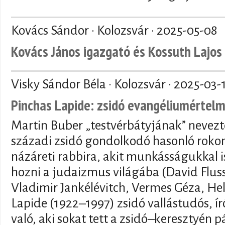
Kovács Sándor · Kolozsvár ·
2025-05-08
Kovács János igazgató és Kossuth Lajos 
Visky Sándor Béla · Kolozsvár ·
2025-03-
Pinchas Lapide: zsidó evangéliumértel
Martin Buber „testvérbátyjának” nevezte
századi zsidó gondolkodó hasonló rokon
názáreti rabbira, akit munkásságukkal 
hozni a judaizmus világába (David Flus
Vladimir Jankélévitch, Vermes Géza, Hel
Lapide (1922–1997) zsidó vallástudós, ír
való, aki sokat tett a zsidó–keresztyén 