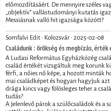
előmozdításáért. De mennyire széles va
„objektív” vallástudományi kutatás igaz
Messiásnak valló hit igazsága között?
Somfalvi Edit · Kolozsvár ·
2025-02-08
Családunk : örökség és megbízás, érték 
A Ludasi Református Egyházközég csal
család értékét vizsgáltuk meg korunk kih
férfi, a nőies nő képe, a hozott minták
mai családképet és hogyan hagyjuk azt 
drága kincs vagy fölösleges teher a csal
tudás?
A jelenlevő párok a szülőcsaládok és a 