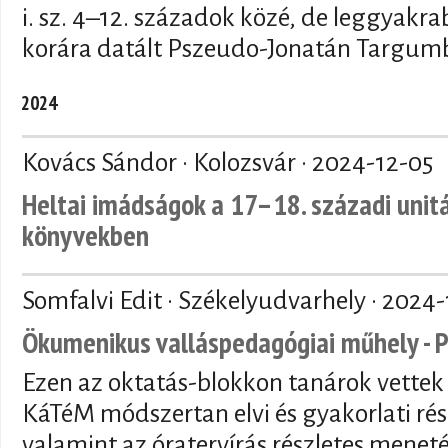
i. sz. 4–12. századok közé, de leggyakr
korára datált Pszeudo-Jonatán Targumb
2024
Kovács Sándor · Kolozsvár ·
2024-12-05
Heltai imádságok a 17–18. századi unit
könyvekben
Somfalvi Edit · Székelyudvarhely ·
2024-
Ökumenikus valláspedagógiai műhely - 
Ezen az oktatás-blokkon tanárok vettek r
KáTéM módszertan elvi és gyakorlati ré
valamint az óratervírás részletes meneté