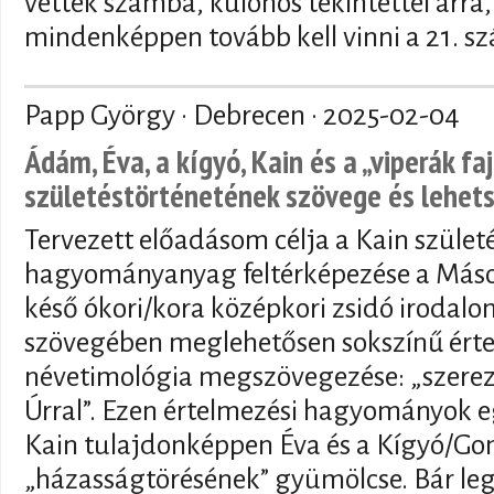
vették számba, különös tekintettel arra,
mindenképpen tovább kell vinni a 21. s
Papp György · Debrecen ·
2025-02-04
Ádám, Éva, a kígyó, Kain és a „viperák fa
születéstörténetének szövege és lehet
Tervezett előadásom célja a Kain születé
hagyományanyag feltérképezése a Máso
késő ókori/kora középkori zsidó irodal
szövegében meglehetősen sokszínű érte
névetimológia megszövegezése: „szerez
Úrral”. Ezen értelmezési hagyományok eg
Kain tulajdonképpen Éva és a Kígyó/Go
„házasságtörésének” gyümölcse. Bár le