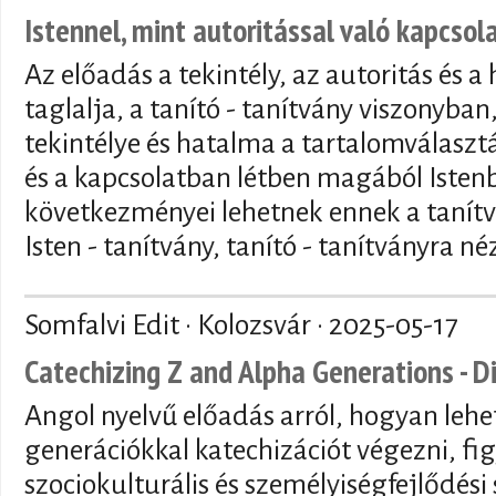
Istennel, mint autoritással való kapcsola
Az előadás a tekintély, az autoritás és 
taglalja, a tanító - tanítvány viszonyban,
tekintélye és hatalma a tartalomválaszt
és a kapcsolatban létben magából Istenb
következményei lehetnek ennek a tanítv
Isten - tanítvány, tanító - tanítványra né
Somfalvi Edit · Kolozsvár ·
2025-05-17
Catechizing Z and Alpha Generations - D
Angol nyelvű előadás arról, hogyan lehet
generációkkal katechizációt végezni, fi
szociokulturális és személyiségfejlődés