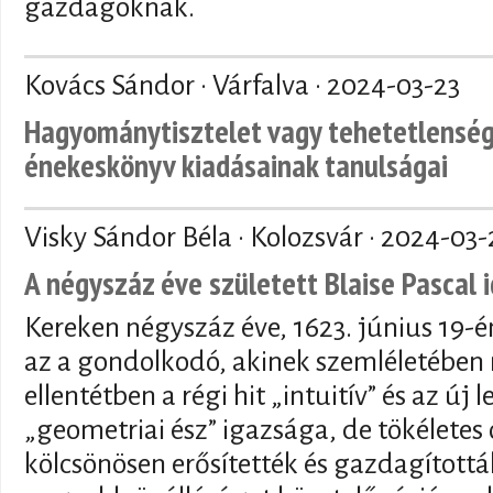
gazdagoknak.
Kovács Sándor · Várfalva ·
2024-03-23
Hagyománytisztelet vagy tehetetlenség.
énekeskönyv kiadásainak tanulságai
Visky Sándor Béla · Kolozsvár ·
2024-03-
A négyszáz éve született Blaise Pascal 
Kereken négyszáz éve, 1623. június 19-én
az a gondolkodó, akinek szemléletében
ellentétben a régi hit „intuitív” és az új
„geometriai ész” igazsága, de tökélet
kölcsönösen erősítették és gazdagított