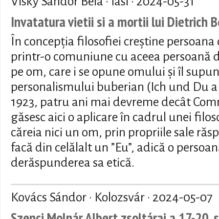
Visky Sándor Béla · Iasi ·
2024-05-31
Invatatura vietii si a mortii lui Dietrich
În concepția filosofiei creștine persoana
printr-o comuniune cu aceea persoană di
pe om, care i se opune omului și îl supu
personalismului buberian (Ich und Du a 
1923, patru ani mai devreme decât Com
găsesc aici o aplicare în cadrul unei filos
căreia nici un om, prin propriile sale răs
facă din celălalt un ”Eu”, adică o persoa
derăspunderea sa etică.
Kovács Sándor · Kolozsvár ·
2024-05-07
Szenci Molnár Albert zsoltárai a 17-20. 