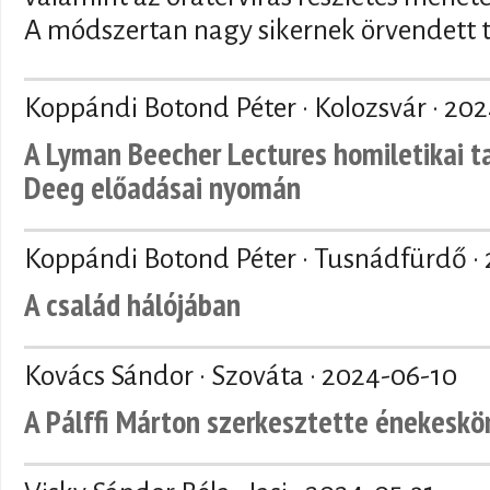
A módszertan nagy sikernek örvendett t
Koppándi Botond Péter · Kolozsvár ·
202
A Lyman Beecher Lectures homiletikai t
Deeg előadásai nyomán
Koppándi Botond Péter · Tusnádfürdő ·
A család hálójában
Kovács Sándor · Szováta ·
2024-06-10
A Pálffi Márton szerkesztette énekeskö