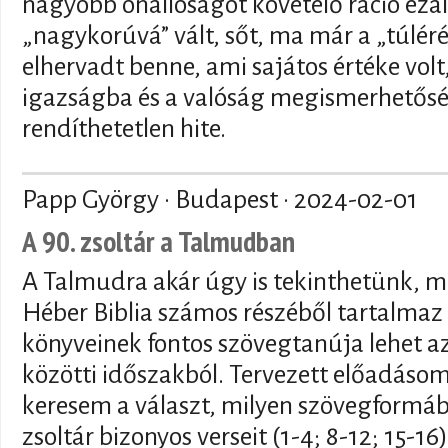
nagyobb önállóságot követelő ráció ezal
„nagykorúvá” vált, sőt, ma már a „túlérés
elhervadt benne, ami sajátos értéke volt
igazságba és a valóság megismerhetősé
rendíthetetlen hite.
Papp György · Budapest ·
2024-02-01
A 90. zsoltár a Talmudban
A Talmudra akár úgy is tekinthetünk, m
Héber Biblia számos részéből tartalmaz i
könyveinek fontos szövegtanúja lehet az
közötti időszakból. Tervezett előadáso
keresem a választ, milyen szövegformáb
zsoltár bizonyos verseit (1-4; 8-12; 15-