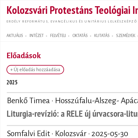
Ugrás
Kolozsvári Protestáns Teológiai I
tarta
ERDÉLY REFORMÁTUS, EVANGÉLIKUS ÉS UNITÁRIUS LELKÉSZKÉPZŐ
AKTUÁLIS
INTÉZET
FELVÉTELI
OKTATÁS
KUTATÁS
SZEMÉLYEK
Search form
Előadások
+ Új előadás hozzáadása
2025
Benkő Timea · Hosszúfalu-Alszeg- Apác
Liturgia-revízió: a RELE új úrvacsora-li
Somfalvi Edit · Kolozsvár ·
2025-05-30