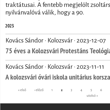
traktátusai. A fentebb megjelölt zsoltá
nyilvánvalóvá válik, hogy a 90.
2023
Kovács Sándor · Kolozsvár ·
2023-12-07
75 éves a Kolozsvári Protestáns Teológi
Kovács Sándor · Kolozsvár ·
2023-11-11
A kolozsvári óvári iskola unitárius kor
Oldalak
« első
‹ előző
1
2
3
4
5
6
utolsó »