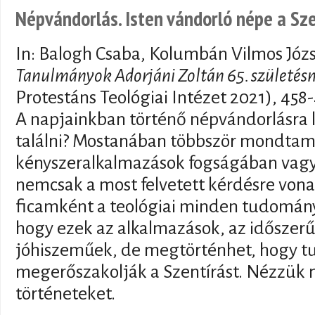
Népvándorlás. Isten vándorló népe a Sz
In: Balogh Csaba, Kolumbán Vilmos Józ
Tanulmányok Adorjáni Zoltán 65. születésn
Protestáns Teológiai Intézet 2021), 458
A napjainkban történő népvándorlásra le
találni? Mostanában többször mondtam
kényszeralkalmazások fogságában vagy
nemcsak a most felvetett kérdésre vona
ficamként a teológiai minden tudomány
hogy ezek az alkalmazások, az időszerű
jóhiszeműek, de megtörténhet, hogy t
megerőszakolják a Szentírást. Nézzük 
történeteket.