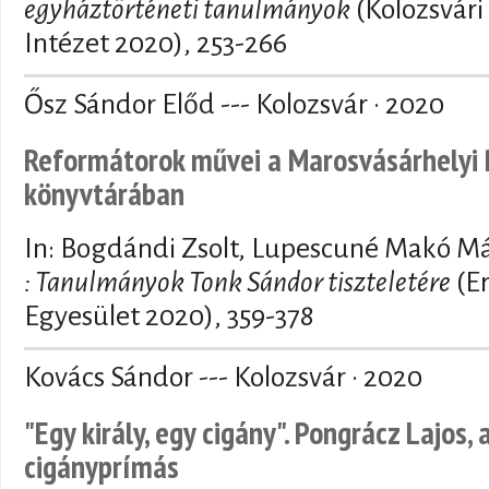
egyháztörténeti tanulmányok
(Kolozsvári
Intézet 2020), 253-266
Ősz Sándor Előd --- Kolozsvár · 2020
Reformátorok művei a Marosvásárhelyi
könyvtárában
In: Bogdándi Zsolt, Lupescuné Makó M
: Tanulmányok Tonk Sándor tiszteletére
(E
Egyesület 2020), 359-378
Kovács Sándor --- Kolozsvár · 2020
"Egy király, egy cigány". Pongrácz Lajos, 
cigányprímás