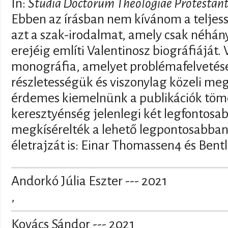
In:
Studia Doctorum Theologiae Protestant
Ebben az írásban nem kívánom a teljess
azt a szak-irodalmat, amely csak néhán
erejéig említi Valentinosz biográfiáját. 
monográfia, amelyet problémafelvetései
részletességük és viszonylag közeli me
érdemes kiemelnünk a publikációk töme
keresztyénség jelenlegi két legfontosab
megkísérelték a lehető legpontosabban 
életrajzát is: Einar Thomassen4 és Bent
Andorkó Júlia Eszter --- 2021
,
Kovács Sándor --- 2021