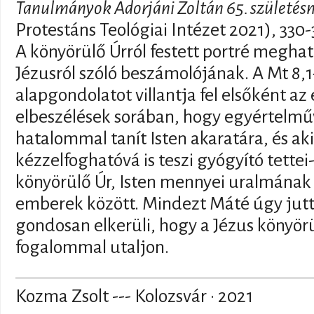
Tanulmányok Adorjáni Zoltán 65. születés
Protestáns Teológiai Intézet 2021), 330-
A könyörülő Úrról festett portré megha
Jézusról szóló beszámolójának. A Mt 8,
alapgondolatot villantja fel elsőként a
elbeszélések sorában, hogy egyértelműv
hatalommal tanít Isten akaratára, és ak
kézzelfoghatóvá is teszi gyógyító tettei-
könyörülő Úr, Isten mennyei uralmának
emberek között. Mindezt Máté úgy jutta
gondosan elkerüli, hogy a Jézus könyör
fogalommal utaljon.
Kozma Zsolt --- Kolozsvár · 2021