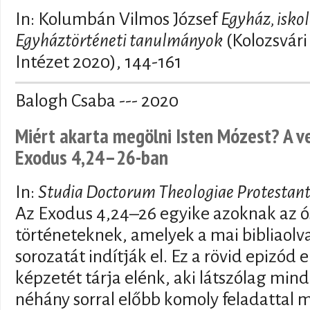
In: Kolumbán Vilmos József
Egyház, isko
Egyháztörténeti tanulmányok
(Kolozsvári
Intézet 2020), 144-161
Balogh Csaba --- 2020
Miért akarta megölni Isten Mózest? A v
Exodus 4,24–26-ban
In:
Studia Doctorum Theologiae Protestant
Az Exodus 4,24–26 egyike azoknak az ó
történeteknek, amelyek a mai bibliaol
sorozatát indítják el. Ez a rövid epizód 
képzetét tárja elénk, aki látszólag mind
néhány sorral előbb komoly feladattal 