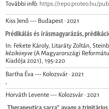
További infó:
https://repo.proteo.hu/pub
Kiss Jenő --- Budapest · 2021
Prédikálás és írásmagyarázás, prédikáci
In: Fekete Károly, Litaráty Zoltán, Stein
kézikönyve
(A Magyarországi Református
Kiadója 2021), 195-220
Bartha Éva --- Kolozsvár · 2021
,
Horváth Levente --- Kolozsvár · 2021
„Therapeutica sacra”, avagy a trinitáriu