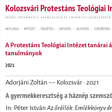
Ugrás
Kolozsvári Protestáns Teológiai I
tarta
ERDÉLY REFORMÁTUS, EVANGÉLIKUS ÉS UNITÁRIUS LELKÉSZKÉPZŐ
AKTUÁLIS
INTÉZET
FELVÉTELI
OKTATÁS
KUTATÁS
SZEMÉLYEK
Search form
A Protestáns Teológiai Intézet tanárai á
tanulmányok
2021
Adorjáni Zoltán --- Kolozsvár · 2021
A gyermekkeresztség a háznép szemsz
In: Péter István
Az őrállók. Emlékkönyv dr.