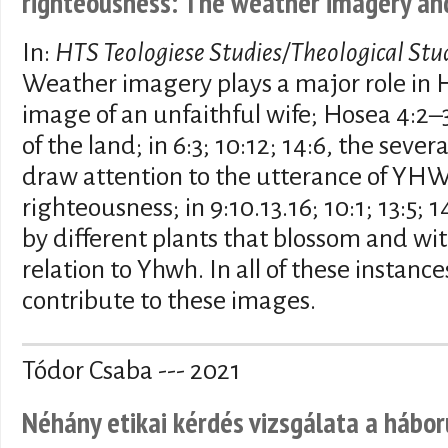
righteousness: The weather imagery and
In:
HTS Teologiese Studies/Theological Stu
Weather imagery plays a major role in H
image of an unfaithful wife; Hosea 4:2–
of the land; in 6:3; 10:12; 14:6, the sever
draw attention to the utterance of YH
righteousness; in 9:10.13.16; 10:1; 13:5; 1
by different plants that blossom and wi
relation to Yhwh. In all of these insta
contribute to these images.
Tódor Csaba --- 2021
Néhány etikai kérdés vizsgálata a hábo