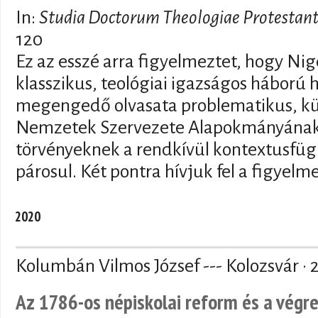
In:
Studia Doctorum Theologiae Protestant
120
Ez az esszé arra figyelmeztet, hogy Nige
klasszikus, teológiai igazságos hábor
megengedő olvasata problematikus, kü
Nemzetek Szervezete Alapokmányának 
törvényeknek a rendkívül kontextusfü
párosul. Két pontra hívjuk fel a figyelmet
2020
Kolumbán Vilmos József --- Kolozsvár · 
Az 1786-os népiskolai reform és a végr