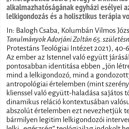
alkalmazhatóságának egyházi esélyei az
lelkigondozás és a holisztikus terápia v
In: Balogh Csaba, Kolumbán Vilmos Józ
Tanulmányok Adorjáni Zoltán 65. születés
Protestáns Teológiai Intézet 2021), 40-
Az ember az Istennel való együtt járásáb
pontosabban identitása ebben „jön lét
mind a lelkigondozó, mind a gondozottja
antropológiai értelemben (mint szerény 
klienssel való együtt-haladása sajátos 
dinamikus reláció kontextusában valósul
abszolút értelemben ezt nevezhetjük te
bármilyen legitim lelkigondozói interve
lelki „egészség” teológiailag indokolt h