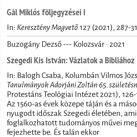
Gál Miklós följegyzései I
In:
Keresztény Magvető
127 (2021), 287-3
Buzogány Dezső --- Kolozsvár · 2021
Szegedi Kis István: Vázlatok a Bibliához
In: Balogh Csaba, Kolumbán Vilmos Józ
Tanulmányok Adorjáni Zoltán 65. születésn
Protestáns Teológiai Intézet 2021), 126
Az 1560-as évek közepe táján és a máso
nyugodt időszak Szegedi életében, am
foglalkozhatott tudományos művei megír
fejezhette be. És talán ekkor