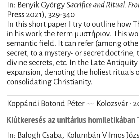
In: Benyik György
Sacrifice and Ritual. F
Press 2021), 329-340
In this short paper I try to outline how 
in his work the term μυστήριον. This w
semantic field. It can refer (among othe
secret, to a mystery- or secret doctrine,
divine secrets, etc. In the Late Antiquit
expansion, denoting the holiest rituals
consolidating Christianity.
Koppándi Botond Péter --- Kolozsvár · 2
Kiútkeresés az unitárius homiletikában 
In: Balogh Csaba, Kolumbán Vilmos Józ