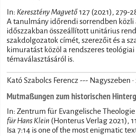
In:
Keresztény Magvető
127 (2021), 279-2
A tanulmány időrendi sorrendben közli 
időszzakban összeállított unitárius rend
szakdolgozatok címét, szerezőit és a sz
kimuratást közöl a rendszeres teológiai 
témaválasztásáról is.
Kató Szabolcs Ferencz --- Nagyszeben ·
Mutmaßungen zum historischen Hintergr
In: Zentrum für Evangelische Theologie
für Hans Klein
(Honterus Verlag 2021), 1
Isa 7:14 is one of the most enigmatic te