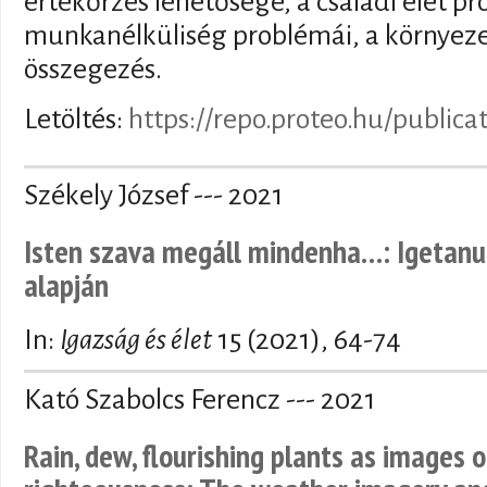
értékőrzés lehetősége, a családi élet pr
munkanélküliség problémái, a környezet
összegezés.
Letöltés:
https://repo.proteo.hu/publica
Székely József --- 2021
Isten szava megáll mindenha…: Igetanul
alapján
In:
Igazság és élet
15 (2021), 64-74
Kató Szabolcs Ferencz --- 2021
Rain, dew, flourishing plants as images 