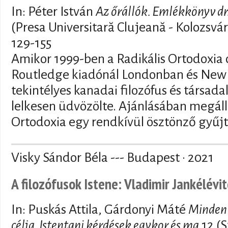
In: Péter István
Az őrállók. Emlékkönyv dr.
(Presa Universitară Clujeană - Kolozsvá
129-155
Amikor 1999-ben a Radikális Ortodoxia
Routledge kiadónál Londonban és New 
tekintélyes kanadai filozófus és társad
lelkesen üdvözölte. Ajánlásában megálla
Ortodoxia egy rendkívül ösztönző gyűj
Visky Sándor Béla --- Budapest · 2021
A filozófusok Istene: Vladimir Jankélévi
In: Puskás Attila, Gárdonyi Máté
Minden 
célja. Istentani kérdések egykor és ma
12 (S