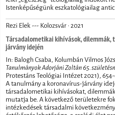
Istenképűségünk eszkatológiailag antici
Rezi Elek --- Kolozsvár · 2021
Társadalometikai kihívások, dilemmák, 
járvány idején
In: Balogh Csaba, Kolumbán Vilmos Józ
Tanulmányok Adorjáni Zoltán 65. születésn
Protestáns Teológiai Intézet 2021), 654
A tanulmány a koronavírus-járvány idej
társadalometikai kihívásokat, dilemmák
mutatja be. A következő területekre fo
intézkedések társadalmi következményei