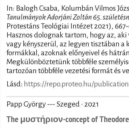
In: Balogh Csaba, Kolumbán Vilmos Józ
Tanulmányok Adorjáni Zoltán 65. születésn
Protestáns Teológiai Intézet 2021), 667
Hasznos dolognak tartom, hogy az, aki 
vagy kényszerül, az legyen tisztában a
formákkal, azoknak előnyeivel és hátrán
Megkülönböztetünk többféle személyisé
tartozóan többféle vezetési formát és vez
Lásd:
https://repo.proteo.hu/publicatio
Papp György --- Szeged · 2021
The μυστήριον-concept of Theodoret