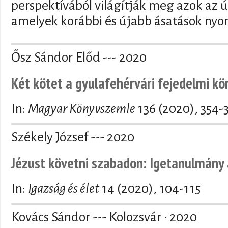
perspektívából világítják meg azok az ú
amelyek korábbi és újabb ásatások nyom
Ősz Sándor Előd --- 2020
Két kötet a gyulafehérvári fejedelmi k
In:
Magyar Könyvszemle
136 (2020), 354-
Székely József --- 2020
Jézust követni szabadon: Igetanulmány a
In:
Igazság és élet
14 (2020), 104-115
Kovács Sándor --- Kolozsvár · 2020