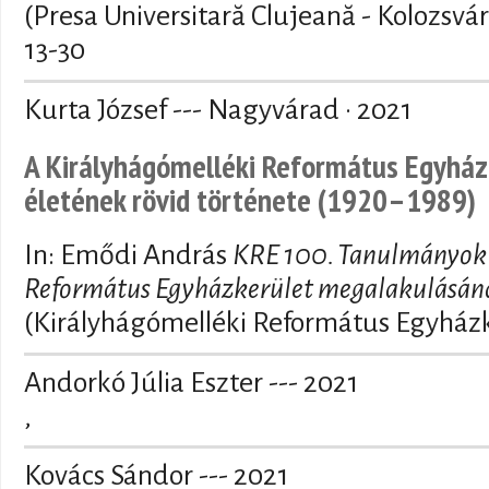
(Presa Universitară Clujeană - Kolozsvá
13-30
Kurta József --- Nagyvárad · 2021
A Királyhágómelléki Református Egyházk
életének rövid története (1920–1989)
In: Emődi András
KRE 100. Tanulmányok 
Református Egyházkerület megalakulásána
(Királyhágómelléki Református Egyházk
Andorkó Júlia Eszter --- 2021
,
Kovács Sándor --- 2021