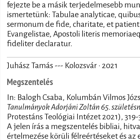
fejezte be a másik terjedelmesebb munk
ismertetünk: Tabulae analyticae, quibu
sermonum de fide, charitate, et patient
Evangelistae, Apostoli literis memoria
fideliter declaratur.
Juhász Tamás --- Kolozsvár · 2021
Megszentelés
In: Balogh Csaba, Kolumbán Vilmos Józ
Tanulmányok Adorjáni Zoltán 65. születésn
Protestáns Teológiai Intézet 2021), 319
A jelen írás a megszentelés bibliai, hitv
értelmezése körüli félreértéseket és az