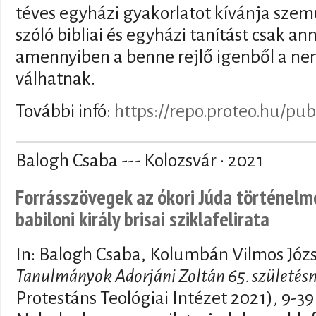
téves egyházi gyakorlatot kívánja szem
szóló bibliai és egyházi tanítást csak an
amennyiben a benne rejlő igenből a ne
válhatnak.
További infó:
https://repo.proteo.hu/pub
Balogh Csaba --- Kolozsvár · 2021
Forrásszövegek az ókori Júda történel
babiloni király brisai sziklafelirata
In: Balogh Csaba, Kolumbán Vilmos Józ
Tanulmányok Adorjáni Zoltán 65. születés
Protestáns Teológiai Intézet 2021), 9-39