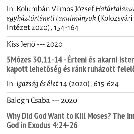
In: Kolumbán Vilmos József
Határtalanul
egyháztörténeti tanulmányok
(Kolozsvári
Intézet 2020), 154-164
Kiss Jenő --- 2020
5Mózes 30,11-14 - Érteni és akarni Iste
kapott lehetőség és ránk ruházott fele
In:
Igazság és élet
14 (2020), 615-624
Balogh Csaba --- 2020
Why Did God Want to Kill Moses? The I
God in Exodus 4:24-26