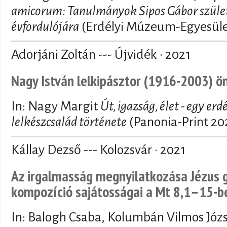
amicorum: Tanulmányok Sipos Gábor szüle
évfordulójára
(Erdélyi Múzeum-Egyesüle
Adorjáni Zoltán --- Újvidék · 2021
Nagy István lelkipásztor (1916-2003) ön
In: Nagy Margit
Út, igazság, élet - egy er
lelkészcsalád története
(Panonia-Print 202
Kállay Dezső --- Kolozsvár · 2021
Az irgalmasság megnyilatkozása Jézus g
kompozíció sajátosságai a Mt 8,1–15-b
In: Balogh Csaba, Kolumbán Vilmos Józ