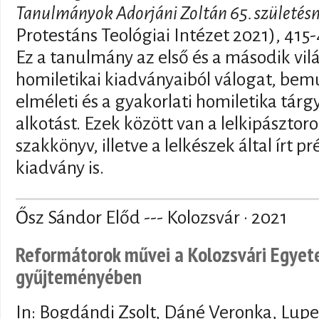
Tanulmányok Adorjáni Zoltán 65. születésn
Protestáns Teológiai Intézet 2021), 415
Ez a tanulmány az első és a második vil
homiletikai kiadványaiból válogat, bem
elméleti és a gyakorlati homiletika tár
alkotást. Ezek között van a lelkipászto
szakkönyv, illetve a lelkészek által írt 
kiadvány is.
Ősz Sándor Előd --- Kolozsvár · 2021
Reformátorok művei a Kolozsvári Egyet
gyűjteményében
In: Bogdándi Zsolt, Dáné Veronka, Lu