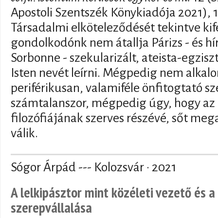
Apostoli Szentszék Könykiadója 2021), 
Társadalmi elköteleződését tekintve kif
gondolkodónk nem átallja Párizs - és h
Sorbonne - szekularizált, ateista-egzisz
Isten nevét leírni. Mégpedig nem alkal
periférikusan, valamiféle önfitogtató s
számtalanszor, mégpedig úgy, hogy az 
filozófiájának szerves részévé, sőt m
válik.
Sógor Árpád --- Kolozsvár · 2021
A lelkipásztor mint közéleti vezető és a 
szerepvállalása