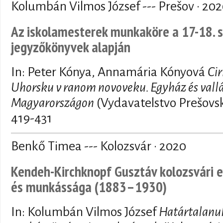
Kolumbán Vilmos József --- Prešov · 20
Az iskolamesterek munkaköre a 17-18. s
jegyzőkönyvek alapján
In: Peter Kónya, Annamária Kónyová
Cir
Uhorsku v ranom novoveku. Egyház és vallá
Magyarországon
(Vydavatelstvo Prešovsk
419-431
Benkő Timea --- Kolozsvár · 2020
Kendeh-Kirchknopf Gusztáv kolozsvári e
és munkássága (1883–1930)
In: Kolumbán Vilmos József
Határtalanul