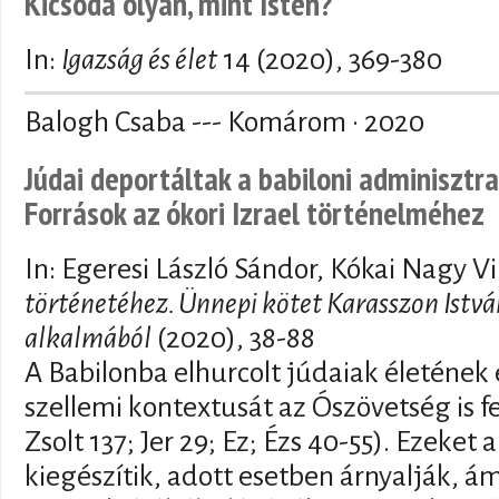
Kicsoda olyan, mint Isten?
In:
Igazság és élet
14 (2020), 369-380
Balogh Csaba --- Komárom · 2020
Júdai deportáltak a babiloni adminisztr
Források az ókori Izrael történelméhez
In: Egeresi László Sándor, Kókai Nagy V
történetéhez. Ünnepi kötet Karasszon Istvá
alkalmából
(2020), 38-88
A Babilonba elhurcolt júdaiak életéne
szellemi kontextusát az Ószövetség is fel
Zsolt 137; Jer 29; Ez; Ézs 40-55). Ezeket a
kiegészítik, adott esetben árnyalják, 