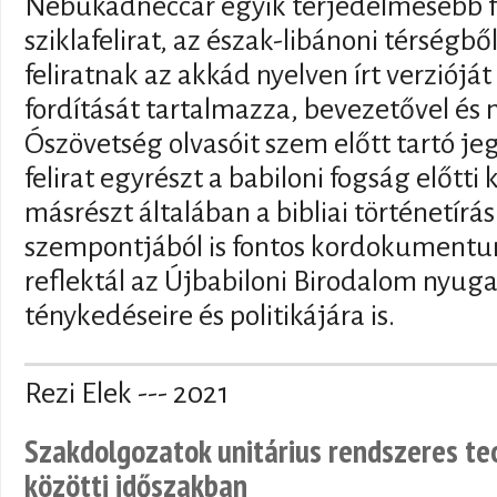
Nebukadneccar egyik terjedelmesebb fel
sziklafelirat, az észak-libánoni térségb
feliratnak az akkád nyelven írt verziój
fordítását tartalmazza, bevezetővel és
Ószövetség olvasóit szem előtt tartó je
felirat egyrészt a babiloni fogság előtti
másrészt általában a bibliai történetírá
szempontjából is fontos kordokumentum
reflektál az Újbabiloni Birodalom nyuga
ténykedéseire és politikájára is.
Rezi Elek --- 2021
Szakdolgozatok unitárius rendszeres t
közötti időszakban