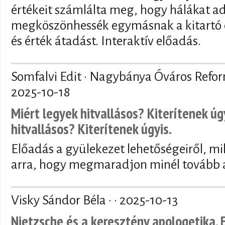
értékeit számlálta meg, hogy hálákat a
megköszönhessék egymásnak a kitartó 
és érték átadást. Interaktív előadás.
Somfalvi Edit · Nagybánya Óváros Refo
2025-10-18
Miért legyek hitvallásos? Kiterítenek úg
hitvallásos? Kiterítenek úgyis.
Előadás a gyülekezet lehetőségeiről, mi
arra, hogy megmaradjon minél tovább a
Visky Sándor Béla · ·
2025-10-13
Nietzsche és a keresztény apologetika. 