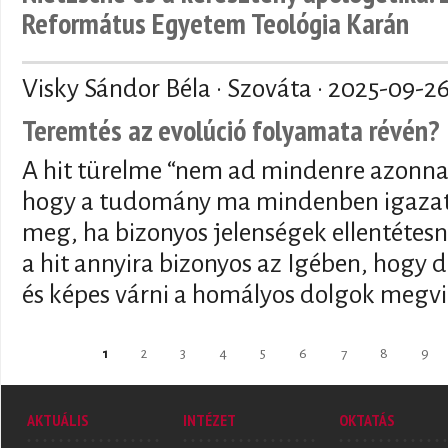
Református Egyetem Teológia Karán
Visky Sándor Béla · Szováta ·
2025-09-2
Teremtés az evolúció folyamata révén?
A hit türelme “nem ad mindenre azonnal
hogy a tudomány ma mindenben igazat 
meg, ha bizonyos jelenségek ellentétesn
a hit annyira bizonyos az Igében, hogy de
és képes várni a homályos dolgok megvi
Oldalak
1
2
3
4
5
6
7
8
9
AKTUÁLIS
INTÉZET
OKTATÁS