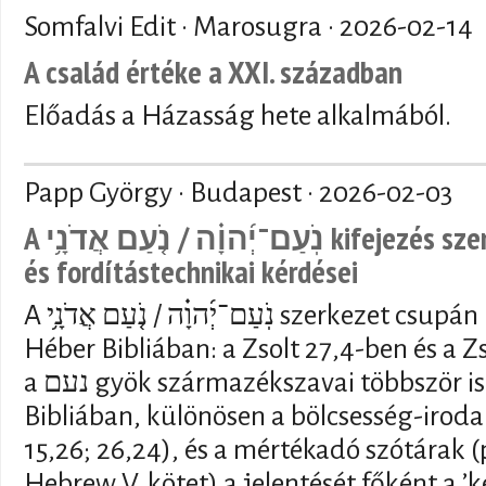
Somfalvi Edit · Marosugra ·
2026-02-14
A család értéke a XXI. században
Előadás a Házasság hete alkalmából.
Papp György · Budapest ·
2026-02-03
A נֹֽעַם־יְ֜הוָ֗ה / נֹ֤עַם אֲדֹנָ֥י kifejezés szemantikai, vallástörténeti
és fordítástechnikai kérdései
A נֹֽעַם־יְ֜הוָ֗ה / נֹ֤עַם אֲדֹנָ֥י szerkezet csupán kétszer fordul elő a
Héber Bibliában: a Zsolt 27,4-ben és a 
a נעם gyök származékszavai többször is előfordulnak a Héber
Bibliában, különösen a bölcsesség-iroda
15,26; 26,24), és a mértékadó szótárak (p
Hebrew V. kötet) a jelentését főként a ’