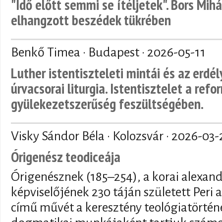
"Idő előtt semmi se ítéljetek". Bors Mihá
elhangzott beszédek tükrében
Benkő Timea · Budapest ·
2026-05-11
Luther istentiszteleti mintái és az erdé
úrvacsorai liturgia. Istentisztelet a refo
gyülekezetszerűség feszültségében.
Visky Sándor Béla · Kolozsvár ·
2026-03-
Órigenész teodiceája
Órigenésznek (185–254), a korai alexand
képviselőjének 230 táján született Peri a
című művét a keresztény teológiatörténe