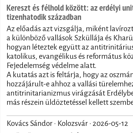
Kereszt és félhold között: az erdélyi un
tizenhatodik században
Az előadás azt vizsgálja, miként lavíroz
a különböző vallások Szküllája és Kharü
hogyan léteztek együtt az antitrinitár
katolikus, evangélikus és református kö
Fejedelemség védelme alatt.
A kutatás azt is feltárja, hogy az oszmán
hozzájárult-e ahhoz a vallási türelemhez
antitrinitarianizmus virágzását Erdély
más részein üldöztetéssel kellett szemb
Kovács Sándor · Kolozsvár ·
2026-05-12