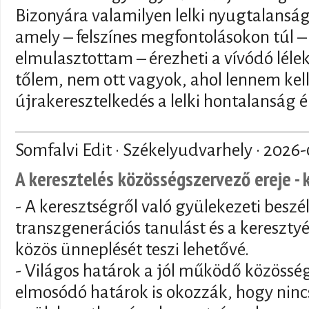
Bizonyára valamilyen lelki nyugtalansá
amely – felszínes megfontolásokon túl – 
elmulasztottam – érezheti a vívódó lélek 
tőlem, nem ott vagyok, ahol lennem kell
újrakeresztelkedés a lelki hontalanság é
Somfalvi Edit · Székelyudvarhely ·
2026-
A keresztelés közösségszervező ereje - 
- A keresztségről való gyülekezeti beszé
transzgenerációs tanulást és a keresztyé
közös ünneplését teszi lehetővé.
- Világos határok a jól működő közösség
elmosódó határok is okozzák, hogy nincs