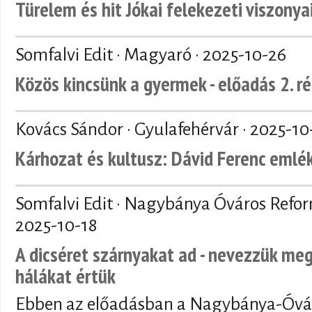
Türelem és hit Jókai felekezeti viszonya
Somfalvi Edit · Magyaró ·
2025-10-26
Közös kincsünk a gyermek - előadás 2. r
Kovács Sándor · Gyulafehérvár ·
2025-10
Kárhozat és kultusz: Dávid Ferenc emlé
Somfalvi Edit · Nagybánya Óváros Refo
2025-10-18
A dicséret szárnyakat ad - nevezzük meg
hálákat értük
Ebben az előadásban a Nagybánya-Óvár