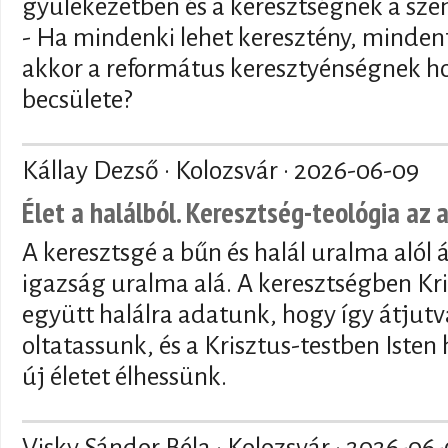
gyülekezetben és a keresztségnek a sze
- Ha mindenki lehet keresztény, mindenf
akkor a református keresztyénségnek ho
becsülete?
Kállay Dezső · Kolozsvár ·
2026-06-09
Élet a halálból. Keresztség-teológia az 
A keresztsgé a bűn és halál uralma alól 
igazság uralma alá. A keresztségben Kri
együtt halálra adatunk, hogy így átjutva
oltatassunk, és a Krisztus-testben Isten
új életet élhessünk.
Visky Sándor Béla · Kolozsvár ·
2026-06-