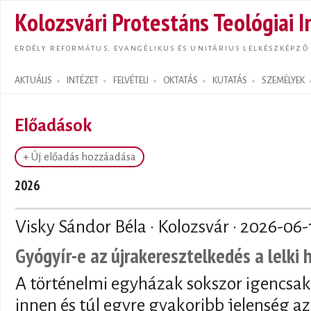
Ugrás
Kolozsvári Protestáns Teológiai I
tarta
ERDÉLY REFORMÁTUS, EVANGÉLIKUS ÉS UNITÁRIUS LELKÉSZKÉPZŐ
AKTUÁLIS
INTÉZET
FELVÉTELI
OKTATÁS
KUTATÁS
SZEMÉLYEK
Search form
Előadások
+ Új előadás hozzáadása
2026
Visky Sándor Béla · Kolozsvár ·
2026-06-
Gyógyír-e az újrakeresztelkedés a lelki
A történelmi egyházak sokszor igencsak
innen és túl egyre gyakoribb jelenség az