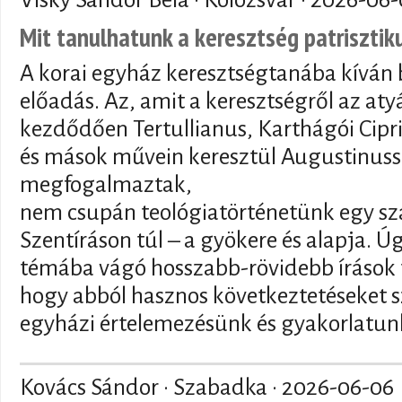
Mit tanulhatunk a keresztség patriszti
A korai egyház keresztségtanába kíván 
előadás. Az, amit a keresztségről az at
kezdődően Tertullianus, Karthágói Cipr
és mások művein keresztül Augustinuss
megfogalmaztak,
nem csupán teológiatörténetünk egy sz
Szentíráson túl – a gyökere és alapja. 
témába vágó hosszabb-rövidebb írások t
hogy abból hasznos következtetéseket s
egyházi értelemezésünk és gyakorlatunk
Kovács Sándor · Szabadka ·
2026-06-06