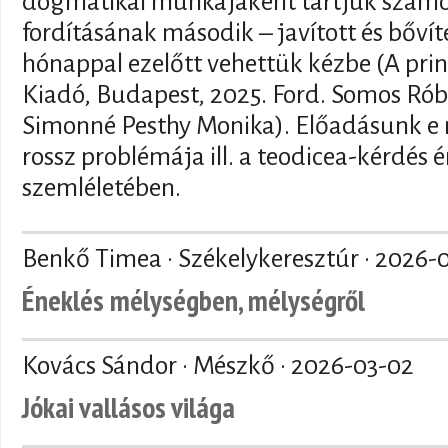
dogmatikai munkájaként tartjuk szám
fordításának második – javított és bővít
hónappal ezelőtt vehettük kézbe (A prin
Kiadó, Budapest, 2025. Ford. Somos Róbe
Simonné Pesthy Monika). Előadásunk e 
rossz problémája ill. a teodicea-kérdés
szemléletében.
Benkő Timea · Székelykeresztúr ·
2026-
Éneklés mélységben, mélységről
Kovács Sándor · Mészkő ·
2026-03-02
Jókai vallásos világa