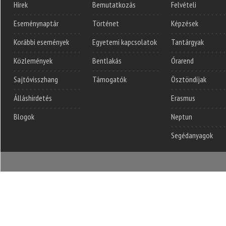
Hírek
Bemutatkozás
Felvételi
Eseménynaptár
Történet
Képzések
Korábbi események
Egyetemi kapcsolatok
Tantárgyak
Közlemények
Bentlakás
Órarend
Sajtóvisszhang
Támogatók
Ösztöndíjak
Álláshirdetés
Erasmus
Blogok
Neptun
Segédanyagok