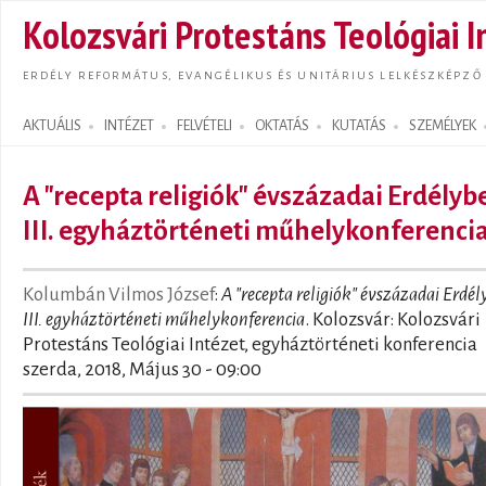
Ugrás
Kolozsvári Protestáns Teológiai I
tarta
ERDÉLY REFORMÁTUS, EVANGÉLIKUS ÉS UNITÁRIUS LELKÉSZKÉPZŐ
AKTUÁLIS
INTÉZET
FELVÉTELI
OKTATÁS
KUTATÁS
SZEMÉLYEK
Search form
A "recepta religiók" évszázadai Erdélyb
III. egyháztörténeti műhelykonferenci
Kolumbán Vilmos József
:
A "recepta religiók" évszázadai Erdél
III. egyháztörténeti műhelykonferencia
. Kolozsvár: Kolozsvári
Protestáns Teológiai Intézet, egyháztörténeti konferencia
szerda, 2018, Május 30 - 09:00