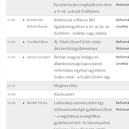
hovatartozást meghatározó elem
Múzeu
a 17–18. századi Erdélyben
11:30
Berekméri
Belmisszió a Marosi Ref.
Reformá
Róbert Árpád
Egyházmegyében a 20-as 30-as
Levéltár
években - realitás vagy utópia
11:50
Gordán Edina
Ifj. Teleki József (1701–1729)
Reformá
disszertációgyűjteménye
Múzeu
11:50
Jánosi Csongor
Román-magyar belügyi és
Reformá
állambiztonsági kapcsolatok
Levéltár
református egyházi ügyekben.
Svájci vonal – a Szabó Endre-ügy
12:10
Megbeszélés
12:20
Kávészünet
12:30
Benkő Timea
Lutheránus istentisztelet egy
Reformá
többnemzetiségű gyülekezetben
Múzeu
– a nagybányai evangélikus
gyülekezet két- és háromnyelvű