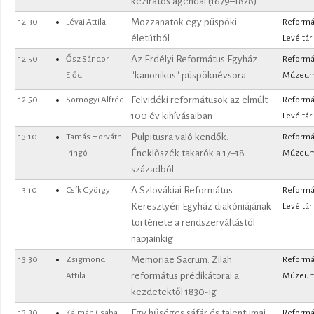
kéziratos ágendái (1679–1828)
12:30
Lévai Attila
Mozzanatok egy püspöki
Reformá
életútból
Levéltár
12:50
Ősz Sándor
Az Erdélyi Református Egyház
Reformá
Előd
"kanonikus" püspöknévsora
Múzeu
12:50
Somogyi Alfréd
Felvidéki reformátusok az elmúlt
Reformá
100 év kihívásaiban
Levéltár
13:10
Tamás Horváth
Pulpitusra való kendők.
Reformá
Iringó
Éneklőszék takarók a 17–18.
Múzeu
századból.
13:10
Csík György
A Szlovákiai Református
Reformá
Keresztyén Egyház diakóniájának
Levéltár
története a rendszerváltástól
napjainkig
13:30
Zsigmond
Memoriae Sacrum. Zilah
Reformá
Attila
református prédikátorai a
Múzeu
kezdetektől 1830-ig
13:30
Kálmán Csaba
Egy hűséges sáfár és talentumai.
Reformá