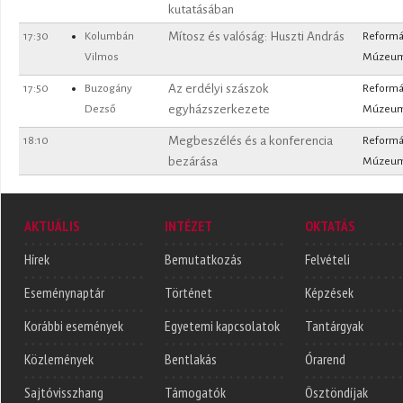
kutatásában
17:30
Kolumbán
Mítosz és valóság: Huszti András
Reformá
Vilmos
Múzeu
17:50
Buzogány
Az erdélyi szászok
Reformá
Dezső
egyházszerkezete
Múzeu
18:10
Megbeszélés és a konferencia
Reformá
bezárása
Múzeu
AKTUÁLIS
INTÉZET
OKTATÁS
Hírek
Bemutatkozás
Felvételi
Eseménynaptár
Történet
Képzések
Korábbi események
Egyetemi kapcsolatok
Tantárgyak
Közlemények
Bentlakás
Órarend
Sajtóvisszhang
Támogatók
Ösztöndíjak