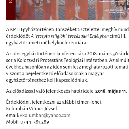
A KPTI Egyháztörténeti Tanszéket tisztelettel meghív min
érdeklődőt
A "recepta religiók" évszázadai Erdélyben
című III.
egyháztörténeti műhelykonferenciára
Az idei egyháztörténeti konferenciára 2018. május 30-án k
sor a Kolozsvári Protestáns Teológiai Intézetben. Az elmúl
évekhez hasonlóan az idén sem lesz meghatározott temati
viszont a bejelentkező előadásoknak a magyar
egyháztörténethez kell kapcsolódniuk.
Az előadással való jelentkezés határideje:
2018. május 11
.
Érdeklődni, jelentkezni az alábbi címen lehet:
Kolumbán Vilmos József
email:
vkolumban@yahoo.com
Mobil: 0744-581.289