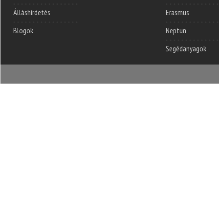
Álláshirdetés
Erasmus
Blogok
Neptun
Segédanyagok