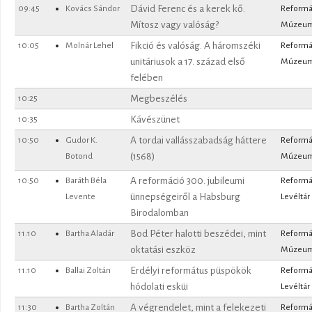
09:45
Kovács Sándor
Dávid Ferenc és a kerek kő.
Reformá
Mítosz vagy valóság?
Múzeu
10:05
Molnár Lehel
Fikció és valóság. A háromszéki
Reformá
unitáriusok a 17. század első
Múzeu
felében
10:25
Megbeszélés
10:35
Kávészünet
10:50
Gudor K.
A tordai vallásszabadság háttere
Reformá
Botond
(1568)
Múzeu
10:50
Baráth Béla
A reformáció 300. jubileumi
Reformá
Levente
ünnepségeiről a Habsburg
Levéltár
Birodalomban
11:10
Bartha Aladár
Bod Péter halotti beszédei, mint
Reformá
oktatási eszköz
Múzeu
11:10
Ballai Zoltán
Erdélyi református püspökök
Reformá
hódolati esküi
Levéltár
11:30
Bartha Zoltán
A végrendelet, mint a felekezeti
Reformá