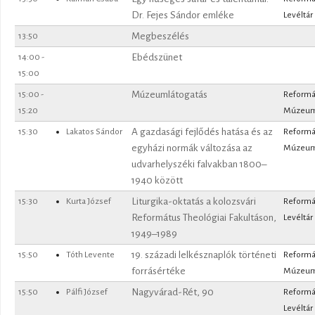
Dr. Fejes Sándor emléke
Levéltár
13:50
Megbeszélés
14:00
-
Ebédszünet
15:00
15:00
-
Múzeumlátogatás
Reformá
15:20
Múzeu
15:30
Lakatos Sándor
A gazdasági fejlődés hatása és az
Reformá
egyházi normák változása az
Múzeu
udvarhelyszéki falvakban 1800–
1940 között
15:30
Kurta József
Liturgika-oktatás a kolozsvári
Reformá
Református Theológiai Fakultáson,
Levéltár
1949–1989
15:50
Tóth Levente
19. századi lelkésznaplók történeti
Reformá
forrásértéke
Múzeu
15:50
Pálfi József
Nagyvárad-Rét, 90
Reformá
Levéltár