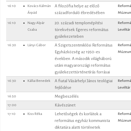
16:10
Kovács Kálmán
A filozófia helye az előző
Reformá
Árpád
századforduló ébredésében
Múzeu
16:10
Nagy Alpár
20. századi templomépítési
Reformá
Csaba
törekvések Egeres református
Levéltár
gyülekezeteben
16:30
Lányi Gábor
A Szigetszentmiklósi Református
Reformá
Egyházközség az 1950-es
Múzeu
években. A második világháború
utáni magyarországi református
gyülekezettörténetírás forrásai
16:30
Kállai Benedek
A fiatal Vásárhelyi János teológiai
Reformá
fejlődése
Levéltár
16:50
Megbeszélés
17:00
Kávészünet
17:10
Kiss Réka
Lehetőségek és korlátok a
Reformá
református egyház kommunista
Múzeu
diktatúra alatti történetek