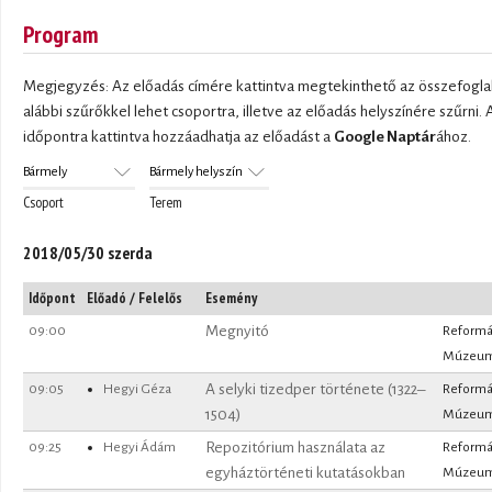
Program
Megjegyzés: Az előadás címére kattintva megtekinthető az összefoglal
alábbi szűrőkkel lehet csoportra, illetve az előadás helyszínére szűrni. 
időpontra kattintva hozzáadhatja az előadást a
Google Naptár
ához.
Csoport
Terem
2018/05/30 szerda
Időpont
Előadó / Felelős
Esemény
09:00
Megnyitó
Reformá
Múzeu
09:05
Hegyi Géza
A selyki tizedper története (1322–
Reformá
1504)
Múzeu
09:25
Hegyi Ádám
Repozitórium használata az
Reformá
egyháztörténeti kutatásokban
Múzeu