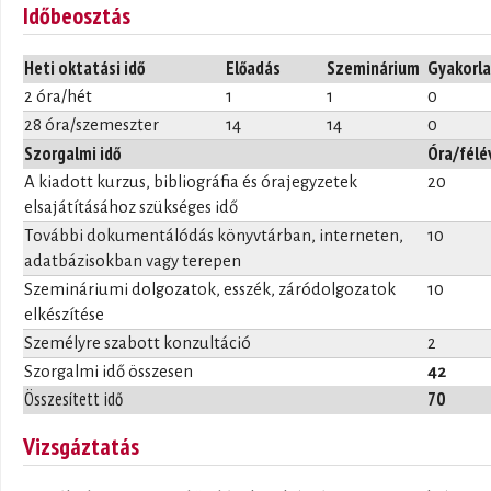
Időbeosztás
Heti oktatási idő
Előadás
Szeminárium
Gyakorla
2 óra/hét
1
1
0
28 óra/szemeszter
14
14
0
Szorgalmi idő
Óra/félé
A kiadott kurzus, bibliográfia és órajegyzetek
20
elsajátításához szükséges idő
További dokumentálódás könyvtárban, interneten,
10
adatbázisokban vagy terepen
Szemináriumi dolgozatok, esszék, záródolgozatok
10
elkészítése
Személyre szabott konzultáció
2
Szorgalmi idő összesen
42
Összesített idő
70
Vizsgáztatás