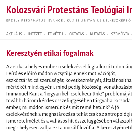
Ugrás
Kolozsvári Protestáns Teológiai I
tarta
ERDÉLY REFORMÁTUS, EVANGÉLIKUS ÉS UNITÁRIUS LELKÉSZKÉPZŐ
AKTUÁLIS
INTÉZET
FELVÉTELI
OKTATÁS
KUTATÁS
SZEMÉLYEK
Search form
Keresztyén etikai fogalmak
Az etika a helyes emberi cselekvéssel foglalkozó tudomány
Leíró és előíró módon vizsgálja ennek motivációját,
eszköztárát, célszerűségét, következményét, általánosítha
mértékét mind egyéni, mind pedig közösségi vonatkozásb
Immanuel Kant a "hogyan kell cselekednünk?" problémájá
további három kérdés összefüggésében tárgyalja: kicsoda
ember, mi módon ismerünk és mit remélhetünk? A jó
cselekvésének a meghatározása tehát csak az antropológi
ismeretelmélet és a vallásos hit összefüggésében válaszol
meg - helyesen vallja ezt a morálfilozófia. A keresztyén et