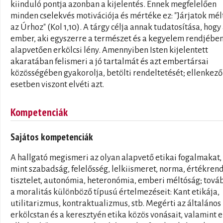
kiinduló pontja azonban a kijelentés. Ennek megfelelően
minden cselekvés motivációja és mértéke ez: "Járjatok mé
az Úrhoz" (Kol 1,10). A tárgy célja annak tudatosítása, hogy
ember, aki egyszerre a természet és a kegyelem rendjében
alapvetően erkölcsi lény. Amennyiben Isten kijelentett
akaratában felismeri a jó tartalmát és azt embertársai
közösségében gyakorolja, betölti rendeltetését; ellenkező
esetben viszont elvéti azt.
Kompetenciák
Sajátos kompetenciák
A hallgató megismeri az olyan alapvető etikai fogalmakat,
mint szabadság, felelősség, lelkiismeret, norma, értékrend
tisztelet, autonómia, heteronómia, emberi méltóság; tová
a moralitás különböző típusú értelmezéseit: Kant etikája,
utilitarizmus, kontraktualizmus, stb. Megérti az általános
erkölcstan és a keresztyén etika közös vonásait, valamint 