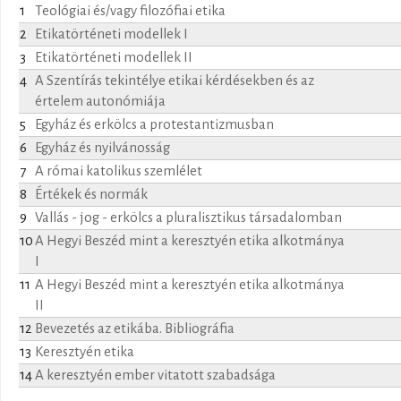
1
Teológiai és/vagy filozófiai etika
2
Etikatörténeti modellek I
3
Etikatörténeti modellek II
4
A Szentírás tekintélye etikai kérdésekben és az
értelem autonómiája
5
Egyház és erkölcs a protestantizmusban
6
Egyház és nyilvánosság
7
A római katolikus szemlélet
8
Értékek és normák
9
Vallás - jog - erkölcs a pluralisztikus társadalomban
10
A Hegyi Beszéd mint a keresztyén etika alkotmánya
I
11
A Hegyi Beszéd mint a keresztyén etika alkotmánya
II
12
Bevezetés az etikába. Bibliográfia
13
Keresztyén etika
14
A keresztyén ember vitatott szabadsága