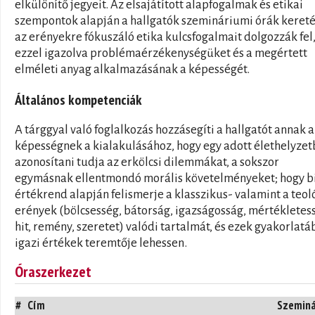
elkülönítő jegyeit. Az elsajátított alapfogalmak és etikai
szempontok alapján a hallgatók szemináriumi órák keret
az erényekre fókuszáló etika kulcsfogalmait dolgozzák fel
ezzel igazolva problémaérzékenységüket és a megértett
elméleti anyag alkalmazásának a képességét.
Általános kompetenciák
A tárggyal való foglalkozás hozzásegíti a hallgatót annak a
képességnek a kialakulásához, hogy egy adott élethelyze
azonosítani tudja az erkölcsi dilemmákat, a sokszor
egymásnak ellentmondó morális követelményeket; hogy b
értékrend alapján felismerje a klasszikus- valamint a teol
erények (bölcsesség, bátorság, igazságosság, mértékletes
hit, remény, szeretet) valódi tartalmát, és ezek gyakorlat
igazi értékek teremtője lehessen.
Óraszerkezet
#
Cím
Szemin