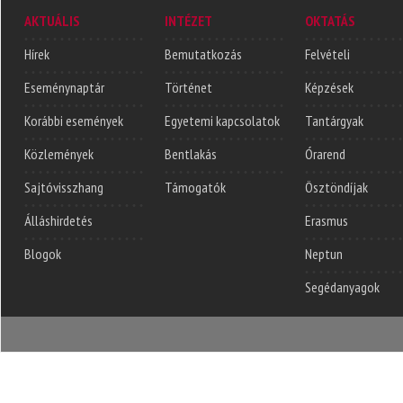
AKTUÁLIS
INTÉZET
OKTATÁS
Hírek
Bemutatkozás
Felvételi
Eseménynaptár
Történet
Képzések
Korábbi események
Egyetemi kapcsolatok
Tantárgyak
Közlemények
Bentlakás
Órarend
Sajtóvisszhang
Támogatók
Ösztöndíjak
Álláshirdetés
Erasmus
Blogok
Neptun
Segédanyagok