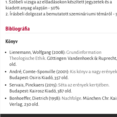
1. Szóbeli vizsga az előadásokon készített jegyzetek és a
kiadott anyag alapján - 50%
2. Írásbeli dolgozat a bemutatott szemináriumi témáról -
Bibliográfia
Könyv
Lienemann, Wolfgang
(2008):
Grundinformation
Theologische Ethik
. Göttingen: Vandenhoeck & Ruprecht,
old.
André, Comte-Sponville
(2001):
Kis könyv a nagy erények
Budapest: Osiris Kiadó, 357 old.
Servais, Pinckaers
(2015):
Séta az erények kertjében
.
Budapest: Kairosz Kiadó, 387 old.
Bonhoeffer, Dietrich
(1958):
Nachfolge
. München: Chr. Kai
Verlag, 230 old.