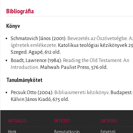
Bibliográfia
Könyv
Schmatovich János
(2001):
Bevezetés az Ószövetségbe. A
ígéretek emlékezete
. Katolikus teológiai kézikönyvek 29
Szeged: Agapé, 612 old.
Boadt, Lawrence
(1984):
Reading the Old Testament: An
Introduction
. Mahwah: Paulist Press, 576 old.
Tanulmánykötet
Pecsuk Otto
(2004):
Bibliaismereti kézikönyv
. Budapest:
Kálvin János Kiadó, 675 old.
AKTUÁLIS
INTÉZET
OKTATÁS
Hírek
Bemutatkozás
Felvételi