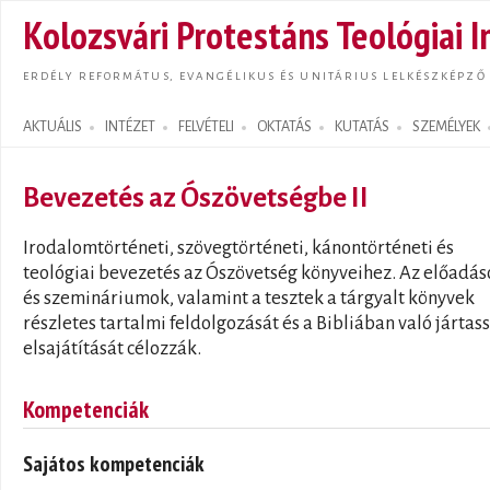
Ugrás
Kolozsvári Protestáns Teológiai I
tarta
ERDÉLY REFORMÁTUS, EVANGÉLIKUS ÉS UNITÁRIUS LELKÉSZKÉPZŐ
AKTUÁLIS
INTÉZET
FELVÉTELI
OKTATÁS
KUTATÁS
SZEMÉLYEK
Search form
Bevezetés az Ószövetségbe II
Irodalomtörténeti, szövegtörténeti, kánontörténeti és
teológiai bevezetés az Ószövetség könyveihez. Az előadás
és szemináriumok, valamint a tesztek a tárgyalt könyvek
részletes tartalmi feldolgozását és a Bibliában való jártas
elsajátítását célozzák.
Kompetenciák
Sajátos kompetenciák