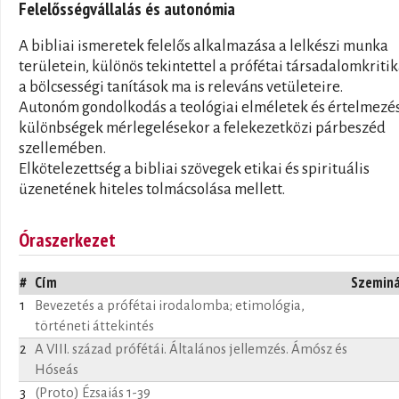
Felelősségvállalás és autonómia
A bibliai ismeretek felelős alkalmazása a lelkészi munka
területein, különös tekintettel a prófétai társadalomkritik
a bölcsességi tanítások ma is releváns vetületeire.
Autonóm gondolkodás a teológiai elméletek és értelmezé
különbségek mérlegelésekor a felekezetközi párbeszéd
szellemében.
Elkötelezettség a bibliai szövegek etikai és spirituális
üzenetének hiteles tolmácsolása mellett.
Óraszerkezet
#
Cím
Szemin
1
Bevezetés a prófétai irodalomba; etimológia,
történeti áttekintés
2
A VIII. század prófétái. Általános jellemzés. Ámósz és
Hóseás
3
(Proto) Ézsaiás 1-39