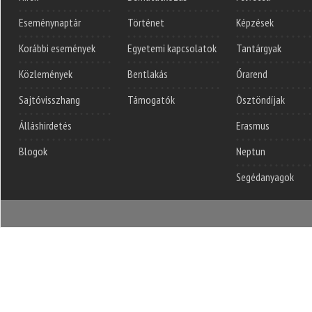
Eseménynaptár
Történet
Képzések
Korábbi események
Egyetemi kapcsolatok
Tantárgyak
Közlemények
Bentlakás
Órarend
Sajtóvisszhang
Támogatók
Ösztöndíjak
Álláshirdetés
Erasmus
Blogok
Neptun
Segédanyagok