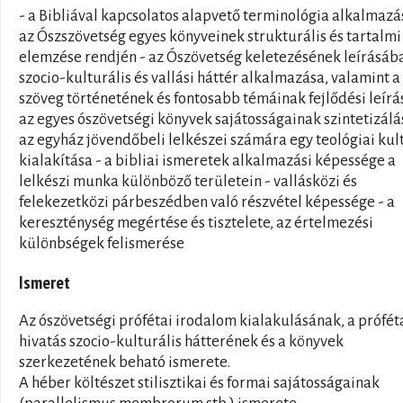
- a Bibliával kapcsolatos alapvető terminológia alkalmazá
az Ószszövetség egyes könyveinek strukturális és tartalmi
elemzése rendjén - az Ószövetség keletezésének leírásáb
szocio-kulturális és vallási háttér alkalmazása, valamint a
szöveg történetének és fontosabb témáinak fejlődési leírá
az egyes ószövetségi könyvek sajátosságainak szintetizálá
az egyház jövendőbeli lelkészei számára egy teológiai kul
kialakítása - a bibliai ismeretek alkalmazási képessége a
lelkészi munka különböző területein - vallásközi és
felekezetközi párbeszédben való részvétel képessége - a
kereszténység megértése és tisztelete, az értelmezési
különbségek felismerése
Ismeret
Az ószövetségi prófétai irodalom kialakulásának, a prófét
hivatás szocio-kulturális hátterének és a könyvek
szerkezetének beható ismerete.
A héber költészet stilisztikai és formai sajátosságainak