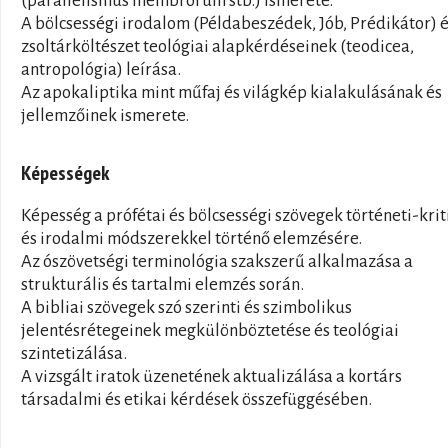
(parallelismus membrorum stb.) ismerete.
A bölcsességi irodalom (Példabeszédek, Jób, Prédikátor) é
zsoltárköltészet teológiai alapkérdéseinek (teodicea,
antropológia) leírása.
Az apokaliptika mint műfaj és világkép kialakulásának és
jellemzőinek ismerete.
Képességek
Képesség a prófétai és bölcsességi szövegek történeti-krit
és irodalmi módszerekkel történő elemzésére.
Az ószövetségi terminológia szakszerű alkalmazása a
strukturális és tartalmi elemzés során.
A bibliai szövegek szó szerinti és szimbolikus
jelentésrétegeinek megkülönböztetése és teológiai
szintetizálása.
A vizsgált iratok üzenetének aktualizálása a kortárs
társadalmi és etikai kérdések összefüggésében.