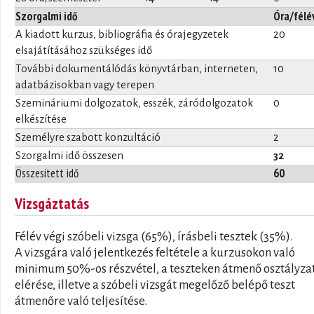
Szorgalmi idő
Óra/félé
A kiadott kurzus, bibliográfia és órajegyzetek
20
elsajátításához szükséges idő
További dokumentálódás könyvtárban, interneten,
10
adatbázisokban vagy terepen
Szemináriumi dolgozatok, esszék, záródolgozatok
0
elkészítése
Személyre szabott konzultáció
2
Szorgalmi idő összesen
32
Összesített idő
60
Vizsgáztatás
Félév végi szóbeli vizsga (65%), írásbeli tesztek (35%).
A vizsgára való jelentkezés feltétele a kurzusokon való
minimum 50%-os részvétel, a teszteken átmenő osztályza
elérése, illetve a szóbeli vizsgát megelőző belépő teszt
átmenőre való teljesítése.