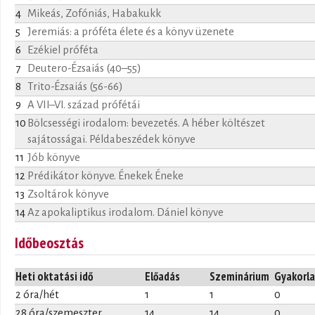
4
Mikeás, Zofóniás, Habakukk
5
Jeremiás: a próféta élete és a könyv üzenete
6
Ezékiel próféta
7
Deutero-Ézsaiás (40–55)
8
Trito-Ézsaiás (56-66)
9
A VII–VI. század prófétái
10
Bölcsességi irodalom: bevezetés. A héber költészet
sajátosságai. Példabeszédek könyve
11
Jób könyve
12
Prédikátor könyve. Énekek Éneke
13
Zsoltárok könyve
14
Az apokaliptikus irodalom. Dániel könyve
Időbeosztás
Heti oktatási idő
Előadás
Szeminárium
Gyakorla
2 óra/hét
1
1
0
28 óra/szemeszter
14
14
0